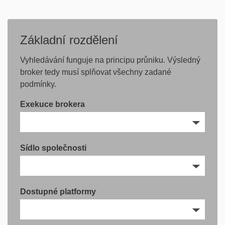
Základní rozdělení
Vyhledávání funguje na principu průniku. Výsledný
broker tedy musí splňovat všechny zadané
podmínky.
Exekuce brokera
Sídlo společnosti
Dostupné platformy