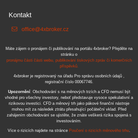
Kontakt
office@4xbroker.cz
Máte zájem o pronájem či publikování na portálu 4xbroker? Přejděte na
stránku o
pronájmu části části webu, publikování tiskových zpráv či komerčních
příspěvků.
4xbroker je registrovaný na úřadu Pro správu osobních údajů ,
registrační číslo 00067746.
Upozornění
: Obchodování s na měnových trzích a CFD nemusí být
vhodné pro všechny investory, neboť představuje vysoce spekulativní a
rizikovou investici. CFD a měnový trh jako pákové finanční nástroje
mohou mít za následek ztrátu přesahující počáteční vklad. Před
zahájením obchodování se ujistěte, že znáte veškerá rizika spojená s
investováním.
Více o rizicích najdete na stránce
Poučení o rizicích měnového trhu
.