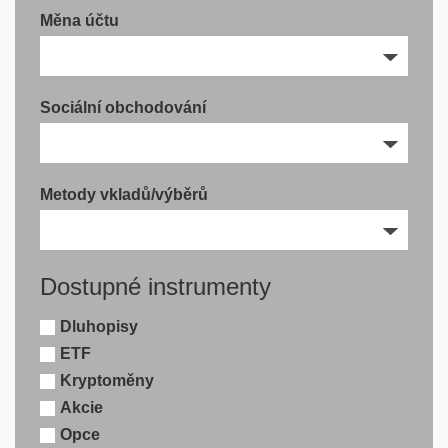
Měna účtu
Sociální obchodování
Metody vkladů/výběrů
Dostupné instrumenty
Dluhopisy
ETF
Kryptoměny
Akcie
Opce