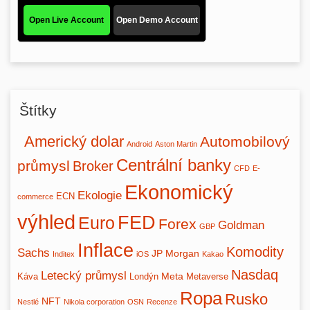
Štítky
Americký dolar
Automobilový
Android
Aston Martin
Centrální banky
průmysl
Broker
CFD
E-
Ekonomický
Ekologie
ECN
commerce
výhled
FED
Euro
Forex
Goldman
GBP
Inflace
Komodity
Sachs
JP Morgan
Inditex
iOS
Kakao
Nasdaq
Letecký průmysl
Meta
Káva
Londýn
Metaverse
Ropa
Rusko
NFT
Nestlé
Nikola corporation
OSN
Recenze