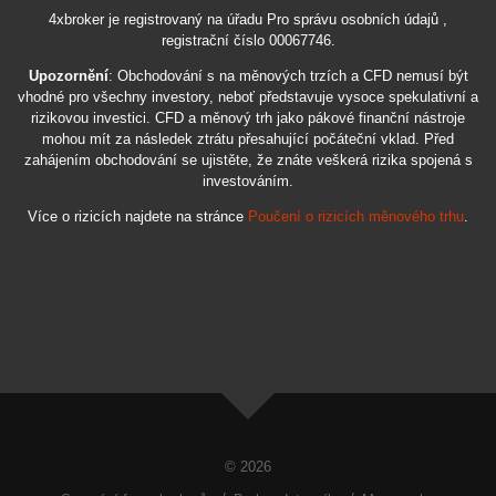
4xbroker je registrovaný na úřadu Pro správu osobních údajů ,
registrační číslo 00067746.
Upozornění
: Obchodování s na měnových trzích a CFD nemusí být
vhodné pro všechny investory, neboť představuje vysoce spekulativní a
rizikovou investici. CFD a měnový trh jako pákové finanční nástroje
mohou mít za následek ztrátu přesahující počáteční vklad. Před
zahájením obchodování se ujistěte, že znáte veškerá rizika spojená s
investováním.
Více o rizicích najdete na stránce
Poučení o rizicích měnového trhu
.
© 2026