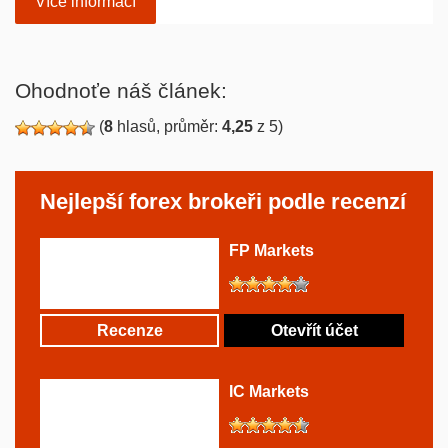
Více informací
Ohodnoťe náš článek:
(
8
hlasů, průměr:
4,25
z 5)
Nejlepší forex brokeři podle recenzí
FP Markets
Recenze
Otevřít účet
IC Markets