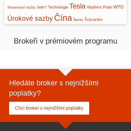
Tesla
WTO
Vladimír Putin
Technologie
Streamovací služby
SWIFT
Čína
Úrokové sazby
Švýcarsko
Šperky
Brokeři v prémiovém programu
Hledáte broker s nejnižšími
poplatky?
Chci broker s nejnižšími poplatky