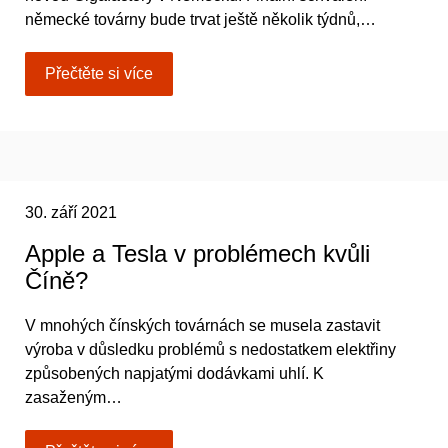
německé továrny bude trvat ještě několik týdnů,…
Přečtěte si více
30. září 2021
Apple a Tesla v problémech kvůli
Číně?
V mnohých čínských továrnách se musela zastavit
výroba v důsledku problémů s nedostatkem elektřiny
způsobených napjatými dodávkami uhlí. K
zasaženým…