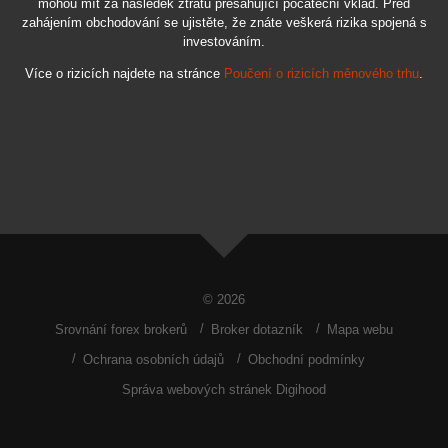
mohou mít za následek ztrátu přesahující počáteční vklad. Před
zahájením obchodování se ujistěte, že znáte veškerá rizika spojená s
investováním.
Více o rizicích najdete na stránce
Poučení o rizicích měnového trhu
.
© 2026
Srovnání forex brokerů
Broker dotazník
Mapa webu
Ochrana osobních údajů
Obchodní podmínky
Správa webových stránek Digihood