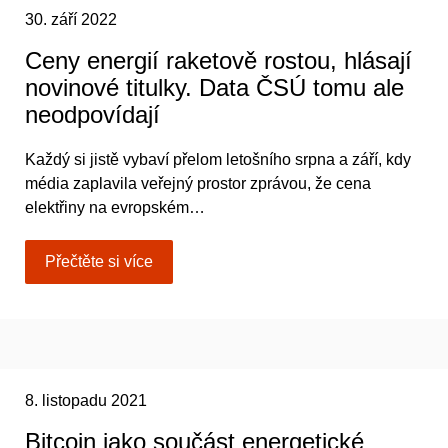
30. září 2022
Ceny energií raketově rostou, hlásají
novinové titulky. Data ČSÚ tomu ale
neodpovídají
Každý si jistě vybaví přelom letošního srpna a září, kdy
média zaplavila veřejný prostor zprávou, že cena
elektřiny na evropském…
Přečtěte si více
8. listopadu 2021
Bitcoin jako součást energetické