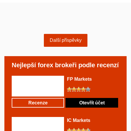
Další příspěvky
Nejlepší forex brokeři podle recenzí
FP Markets
Recenze
Otevřít účet
IC Markets