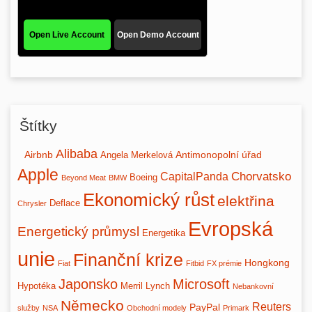
Štítky
Alibaba
Airbnb
Antimonopolní úřad
Angela Merkelová
Apple
Chorvatsko
CapitalPanda
Boeing
Beyond Meat
BMW
Ekonomický růst
elektřina
Deflace
Chrysler
Evropská
Energetický průmysl
Energetika
unie
Finanční krize
Hongkong
Fiat
Fitbid
FX prémie
Japonsko
Microsoft
Hypotéka
Merril Lynch
Nebankovní
Německo
Reuters
PayPal
služby
NSA
Obchodní modely
Primark