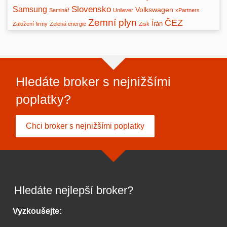
Slovensko
Samsung
Volkswagen
Seminář
Unilever
xPartners
Zemní plyn
ČEZ
Írán
Založení firmy
Zelená energie
Zisk
Hledáte broker s nejnižšími
poplatky?
Chci broker s nejnižšími poplatky
Hledáte nejlepší broker?
Vyzkoušejte: