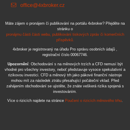
office@4xbroker.cz
Máte zájem o pronájem či publikování na portálu 4xbroker? Přejděte na
stránku o
pronájmu části části webu, publikování tiskových zpráv či komerčních
příspěvků.
4xbroker je registrovaný na úřadu Pro správu osobních údajů ,
registrační číslo 00067746.
Upozornění
: Obchodování s na měnových trzích a CFD nemusí být
vhodné pro všechny investory, neboť představuje vysoce spekulativní a
rizikovou investici. CFD a měnový trh jako pákové finanční nástroje
mohou mít za následek ztrátu přesahující počáteční vklad. Před
zahájením obchodování se ujistěte, že znáte veškerá rizika spojená s
investováním.
Více o rizicích najdete na stránce
Poučení o rizicích měnového trhu
.