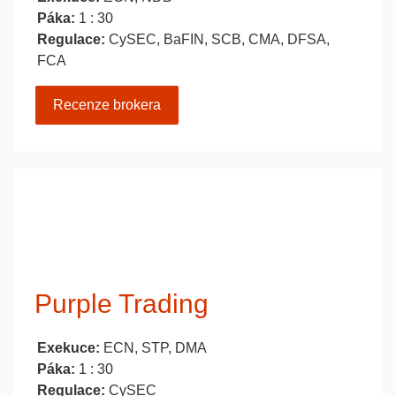
Páka:
1 : 30
Regulace:
CySEC, BaFIN, SCB, CMA, DFSA,
FCA
Recenze brokera
Purple Trading
Exekuce:
ECN, STP, DMA
Páka:
1 : 30
Regulace:
CySEC