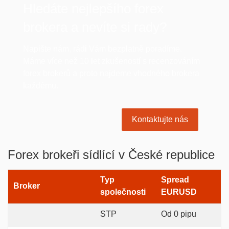
Hledáte nejlepšího forex
brokera a nevíte si rady?
Napište nám, rádi Vám bezplatně poradíme.
Máme více než 10 let zkušeností s recenzováním
forex brokerů a proto najdeme vhodného brokera
každému.
Kontaktujte nás
Forex brokeři sídlící v České republice
Typ
Spread
Broker
společnosti
EURUSD
STP
Od 0 pipu