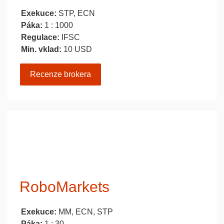
Exekuce:
STP, ECN
Páka:
1 : 1000
Regulace:
IFSC
Min. vklad:
10 USD
Recenze brokera
RoboMarkets
Exekuce:
MM, ECN, STP
Páka:
1 : 30