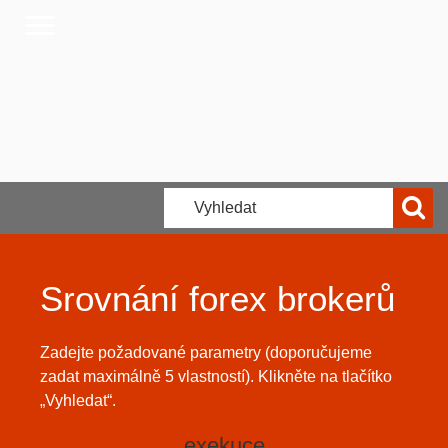
Srovnání forex brokerů
Zadejte požadované parametry (doporučujeme
zadat maximálně 5 vlastností). Klikněte na tlačítko
„Vyhledat“.
exekuce