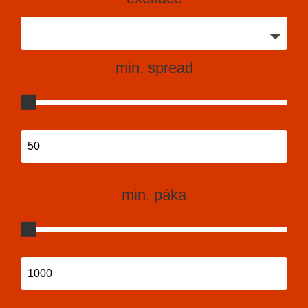
min. spread
min. páka