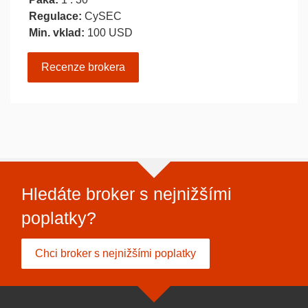
Regulace:
CySEC
Min. vklad:
100 USD
Recenze brokera
Hledáte broker s nejnižšími
poplatky?
Chci broker s nejnižšími poplatky