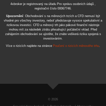
4xbroker je registrovaný na úřadu Pro správu osobních údajů ,
registrační číslo 00067746.
Upozornění
: Obchodování s na měnových trzích a CFD nemusí být
vhodné pro všechny investory, neboť představuje vysoce spekulativní a
rizikovou investici. CFD a měnový trh jako pákové finanční nástroje
mohou mít za následek ztrátu přesahující počáteční vklad. Před
zahájením obchodování se ujistěte, že znáte veškerá rizika spojená s
investováním.
Více o rizicích najdete na stránce
Poučení o rizicích měnového trhu
.
© 2026