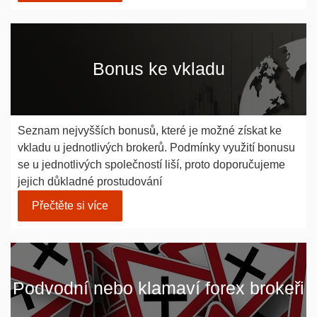
Bonus ke vkladu
Seznam nejvyšších bonusů, které je možné získat ke
vkladu u jednotlivých brokerů. Podmínky využití bonusu
se u jednotlivých společností liší, proto doporučujeme
jejich důkladné prostudování
Přečtěte si více
Podvodní nebo klamaví forex brokeři