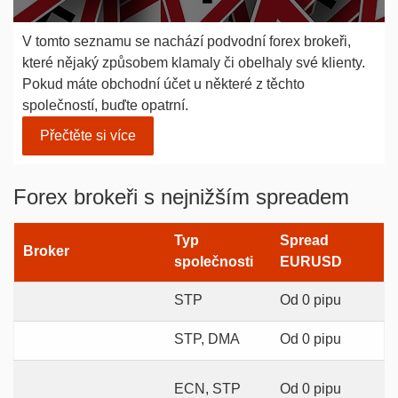
V tomto seznamu se nachází podvodní forex brokeři,
které nějaký způsobem klamaly či obelhaly své klienty.
Pokud máte obchodní účet u některé z těchto
společností, buďte opatrní.
Přečtěte si více
Forex brokeři s nejnižším spreadem
Typ
Spread
Broker
společnosti
EURUSD
STP
Od 0 pipu
STP, DMA
Od 0 pipu
ECN, STP
Od 0 pipu