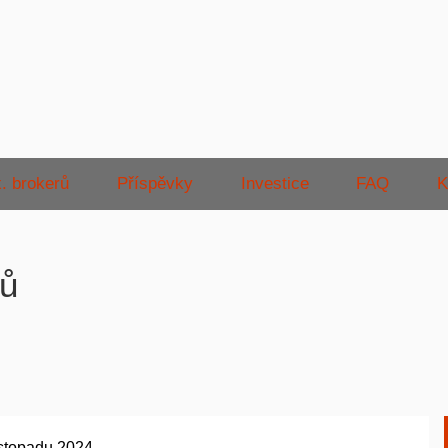
. brokerů
Příspěvky
Investice
FAQ
K
rů
istopadu 2024