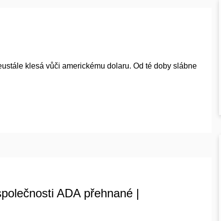
eustále klesá vůči americkému dolaru. Od té doby slábne
polečnosti ADA přehnané |