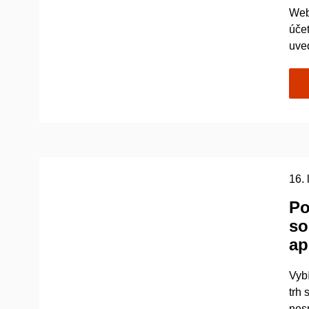
Web
účet
uv
16.
Po
so
ap
Vybí
trh 
nes