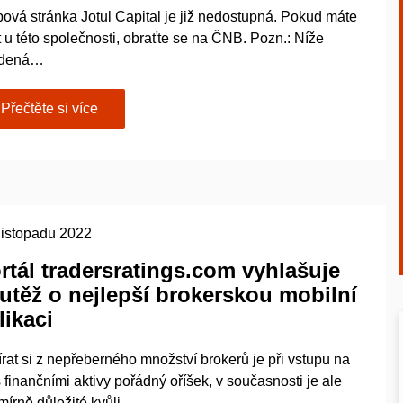
ová stránka Jotul Capital je již nedostupná. Pokud máte
 u této společnosti, obraťte se na ČNB. Pozn.: Níže
edená…
Přečtěte si více
 listopadu 2022
rtál tradersratings.com vyhlašuje
utěž o nejlepší brokerskou mobilní
likaci
rat si z nepřeberného množství brokerů je při vstupu na
s finančními aktivy pořádný oříšek, v současnosti je ale
mírně důležité kvůli…