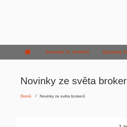
Srovnání fx. brokerů
Seznamy fx
Novinky ze světa broke
Domů
Novinky ze světa brokerů
7. l