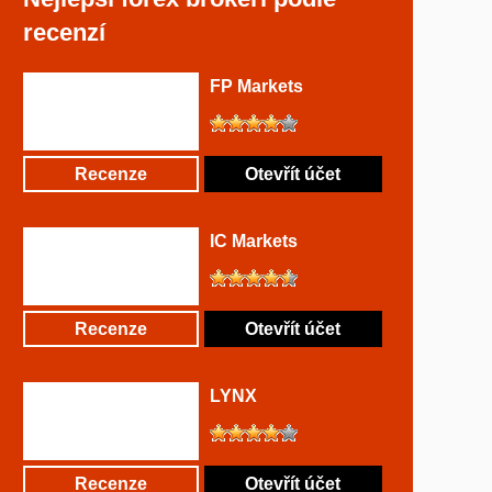
recenzí
FP Markets
Recenze
Otevřít účet
IC Markets
Recenze
Otevřít účet
LYNX
Recenze
Otevřít účet