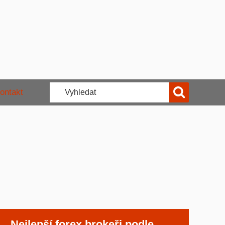
ontakt
Nejlepší forex brokeři podle