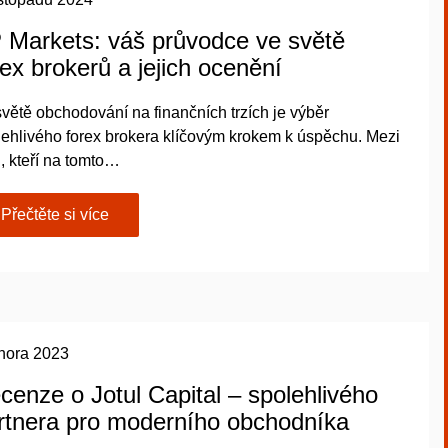
 Markets: váš průvodce ve světě
rex brokerů a jejich ocenění
větě obchodování na finančních trzích je výběr
lehlivého forex brokera klíčovým krokem k úspěchu. Mezi
, kteří na tomto…
Přečtěte si více
února 2023
cenze o Jotul Capital – spolehlivého
rtnera pro moderního obchodníka