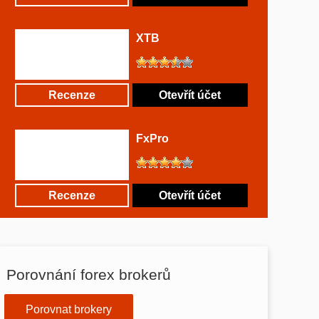
XTB
Recenze
Otevřít účet
FxPro
Recenze
Otevřít účet
Porovnání forex brokerů
Porovnat brokery