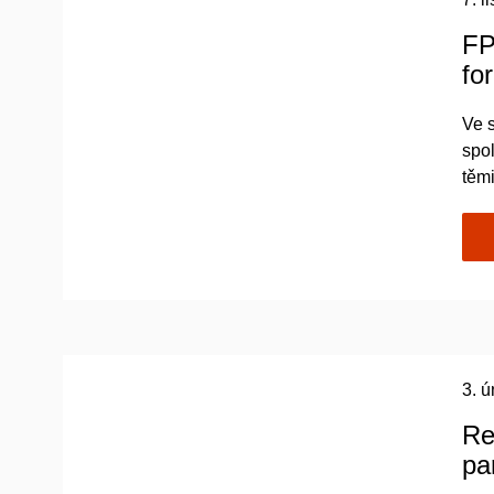
FP
fo
Ve s
spo
těmi
3. 
Re
pa