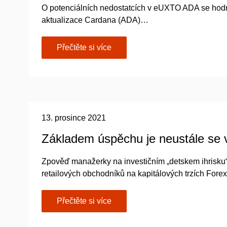
O potenciálních nedostatcích v eUXTO ADA se hodn
aktualizace Cardana (ADA)…
Přečtěte si více
13. prosince 2021
Základem úspěchu je neustále se 
Zpověď manažerky na investičním „detskem ihrisku“
retailových obchodníků na kapitálových trzích For
Přečtěte si více