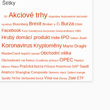
Štítky
Akciové trhy
5G
Argentina
Automatické obchodní
Brexit
Burza
Broker v Čr
Bloomberg
systémy
ESMA
Facebook
Ford
Genderová nerovnost
General Motors
HBO
Hrubý domácí produkt
IPO
Indie
Juan
Iridium
Koronavirus
Kryptoměny
Mario Draghi
Obchodní válka
MasterCard
Nejnižší spread
OPEC
Obchodování na forexu
Ocelářský průmysl
Platební
Pražská burza
Saudi
SAP
Průmysl
Robinhood
bilance
Platina
Aramco
Shanghai Composite
Siemens
slack
Solární energie
Visa
Zlaté ETF
Spotify
TikTok
Varšavská burza
Walt Disney