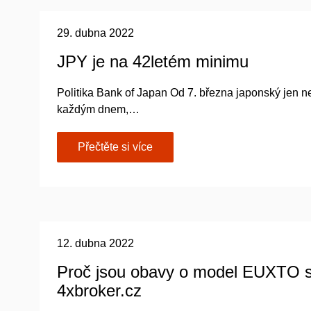
29. dubna 2022
JPY je na 42letém minimu
Politika Bank of Japan Od 7. března japonský jen n
každým dnem,…
Přečtěte si více
12. dubna 2022
Proč jsou obavy o model EUXTO s
4xbroker.cz