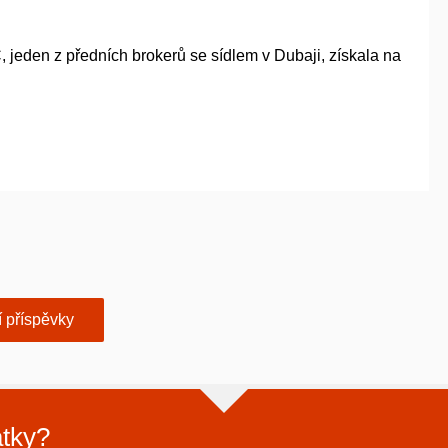
 jeden z předních brokerů se sídlem v Dubaji, získala na
í příspěvky
atky?