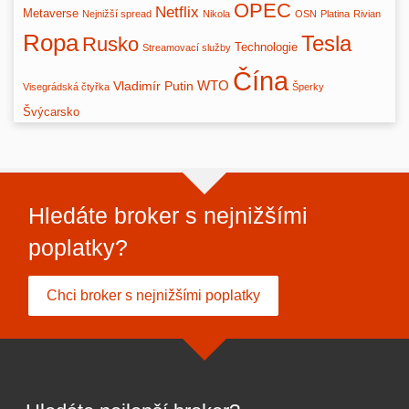
OPEC
Netflix
Metaverse
Nejnižší spread
Nikola
OSN
Platina
Rivian
Ropa
Tesla
Rusko
Technologie
Streamovací služby
Čína
WTO
Vladimír Putin
Visegrádská čtyřka
Šperky
Švýcarsko
Hledáte broker s nejnižšími
poplatky?
Chci broker s nejnižšími poplatky