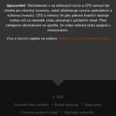
Upozornění
: Obchodování s na měnových trzích a CFD nemusí být
vhodné pro všechny investory, neboť představuje vysoce spekulativní a
rizikovou investici. CFD a měnový trh jako pákové finanční nástroje
mohou mít za následek ztrátu přesahující počáteční vklad. Před
zahájením obchodování se ujistěte, že znáte veškerá rizika spojená s
investováním.
Více o rizicích najdete na stránce
Poučení o rizicích měnového trhu
.
© 2026
Srovnání forex brokerů
Broker dotazník
Mapa webu
Ochrana osobních údajů
Obchodní podmínky