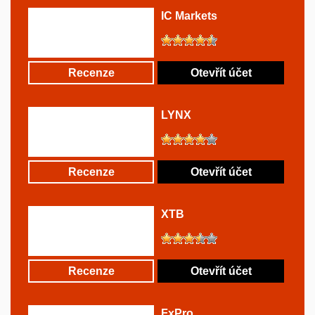
IC Markets
Recenze
Otevřít účet
LYNX
Recenze
Otevřít účet
XTB
Recenze
Otevřít účet
FxPro