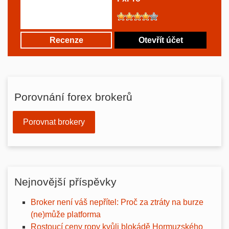
Recenze
Otevřít účet
Porovnání forex brokerů
Porovnat brokery
Nejnovější příspěvky
Broker není váš nepřítel: Proč za ztráty na burze
(ne)může platforma
Rostoucí ceny ropy kvůli blokádě Hormuzského