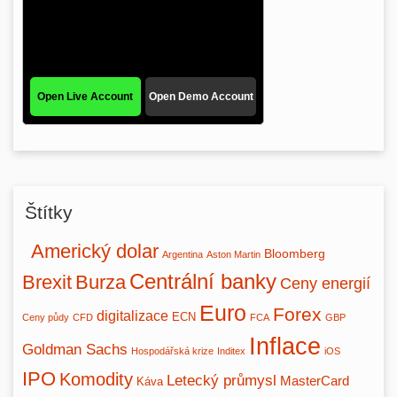
Štítky
Americký dolar
Bloomberg
Argentina
Aston Martin
Centrální banky
Brexit
Burza
Ceny energií
Euro
Forex
digitalizace
ECN
Ceny půdy
CFD
FCA
GBP
Inflace
Goldman Sachs
Hospodářská krize
Inditex
iOS
IPO
Komodity
Letecký průmysl
MasterCard
Káva