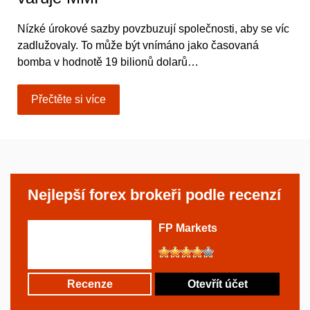
Nízké úrokové sazby povzbuzují společnosti, aby se víc
zadlužovaly. To může být vnímáno jako časovaná
bomba v hodnotě 19 bilionů dolarů…
Přečtěte si více
Nejlepší forex brokeři podle recenzí
FP Markets
Recenze
Otevřít účet