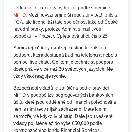
Jedná se o licencovaný broker podle směrnice
MiFID
. Mezi nevýznamnější regulátory patří britská
FCA, ale licenci trží tato společnost také od České
národní banky, protože Admirals mají svou
pobočku i v Praze, v Opletalově ulici, číslo 25.
Samozřejmě tedy nabízejí českou klientskou
podporu, která dostupná buď na telefonu a nebo s
pomocí live chatu. Celkem je technická podpora
dostupná ve více než 20 světových jazycích. Ne
vždy však reaguje rychle.
Bezpečnost vkladů je zajištěna podle pravidel
MiFID v podobě tzv. segregovaných bankovních
účtů, které jsou oddělené od financí společnosti a
není s nimi tedy nijak zacházeno. Máte k nim
samozřejmě kdykoliv přístup. Dále jsou veškeré
vklady pojištěné až do výše £50,000 podle
kompenzačního fondu Financial Services