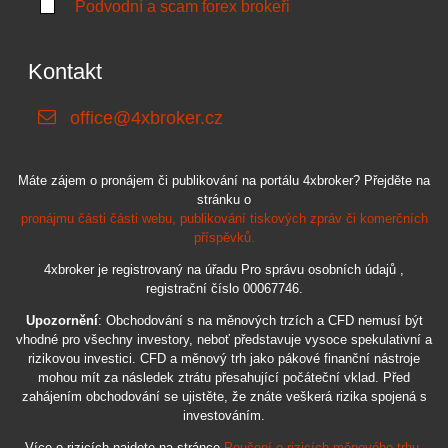
Podvodní a scam forex brokeři
Kontakt
office@4xbroker.cz
Máte zájem o pronájem či publikování na portálu 4xbroker? Přejděte na
stránku o
pronájmu části části webu, publikování tiskových zpráv či komerčních
příspěvků.
4xbroker je registrovaný na úřadu Pro správu osobních údajů ,
registrační číslo 00067746.
Upozornění
: Obchodování s na měnových trzích a CFD nemusí být
vhodné pro všechny investory, neboť představuje vysoce spekulativní a
rizikovou investici. CFD a měnový trh jako pákové finanční nástroje
mohou mít za následek ztrátu přesahující počáteční vklad. Před
zahájením obchodování se ujistěte, že znáte veškerá rizika spojená s
investováním.
Více o rizicích najdete na stránce
Poučení o rizicích měnového trhu
.