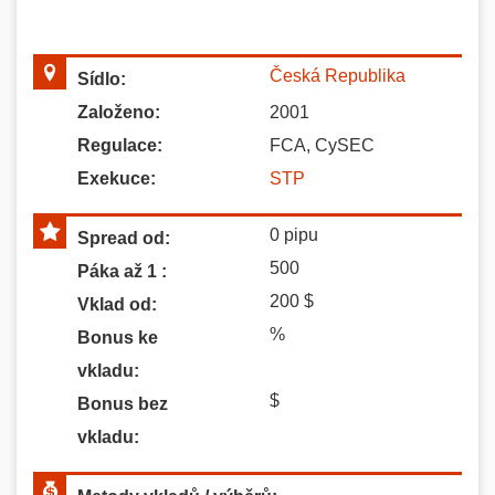
Česká Republika
Sídlo:
Založeno:
2001
Regulace:
FCA, CySEC
Exekuce:
STP
0
pipu
Spread od:
500
Páka až 1 :
200
$
Vklad od:
%
Bonus ke
vkladu:
$
Bonus bez
vkladu: