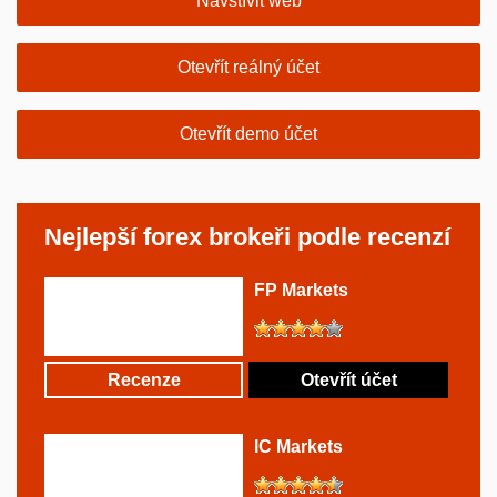
Navštívit web
Otevřít reálný účet
Otevřít demo účet
Nejlepší forex brokeři podle recenzí
FP Markets
Recenze
Otevřít účet
IC Markets