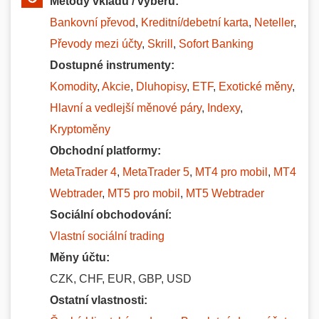
Metody vkladů / výběrů:
Bankovní převod
,
Kreditní/debetní karta
,
Neteller
,
Převody mezi účty
,
Skrill
,
Sofort Banking
Dostupné instrumenty:
Komodity
,
Akcie
,
Dluhopisy
,
ETF
,
Exotické měny
,
Hlavní a vedlejší měnové páry
,
Indexy
,
Kryptoměny
Obchodní platformy:
MetaTrader 4
,
MetaTrader 5
,
MT4 pro mobil
,
MT4
Webtrader
,
MT5 pro mobil
,
MT5 Webtrader
Sociální obchodování:
Vlastní sociální trading
Měny účtu:
CZK, CHF, EUR, GBP, USD
Ostatní vlastnosti: