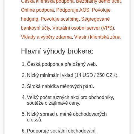
Česká klientská podpora
,
Bezplatný demo účet
,
Online podpora
,
Podporuje AOS
,
Povoluje
hedging
,
Povoluje scalping
,
Segregované
bankovní účty
,
Virtuální osobní server (VPS)
,
Vklady a výběry zdarma
,
Vlastní klientská zóna
Hlavní výhody brokera:
Česká podpora a přeložený web.
Nízký minimální vklad (14 USD / 250 CZK).
Široká nabídka měnových párů.
Velký počet různých akcí pro obchodníky,
soutěže o zajímavé ceny.
Nízký spread u méně obchodovaných
crossů.
Podporuje sociální obchodování.