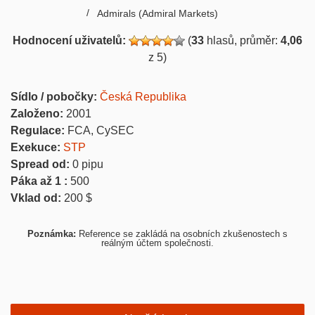
Admirals (Admiral Markets)
Hodnocení uživatelů:
(
33
hlasů, průměr:
4,06
z 5)
Sídlo / pobočky:
Česká Republika
Založeno:
2001
Regulace:
FCA, CySEC
Exekuce:
STP
Spread od:
0
pipu
Páka až 1 :
500
Vklad od:
200
$
Poznámka:
Reference se zakládá na osobních zkušenostech s
reálným účtem společnosti.