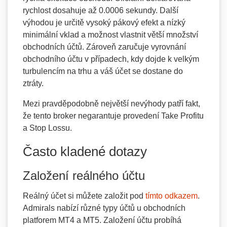
rychlost dosahuje až 0.0006 sekundy. Další
výhodou je určitě vysoký pákový efekt a nízký
minimální vklad a možnost vlastnit větší množství
obchodních účtů. Zároveň zaručuje vyrovnání
obchodního účtu v případech, kdy dojde k velkým
turbulencím na trhu a váš účet se dostane do
ztráty.
Mezi pravděpodobně největší nevýhody patří fakt,
že tento broker negarantuje provedení Take Profitu
a Stop Lossu.
Často kladené dotazy
Založení reálného účtu
Reálný účet si můžete založit pod
tímto odkazem
.
Admirals nabízí různé typy účtů u obchodních
platforem MT4 a MT5. Založení účtu probíhá