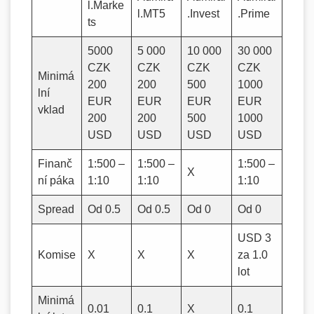
l.Marke
l.MT5
.Invest
.Prime
ts
5000
5 000
10 000
30 000
CZK
CZK
CZK
CZK
Minimá
200
200
500
1000
lní
EUR
EUR
EUR
EUR
vklad
200
200
500
1000
USD
USD
USD
USD
Finanč
1:500 –
1:500 –
1:500 –
X
ní páka
1:10
1:10
1:10
Spread
Od 0.5
Od 0.5
Od 0
Od 0
USD 3
Komise
X
X
X
za 1.0
lot
Minimá
0.01
0.1
X
0.1