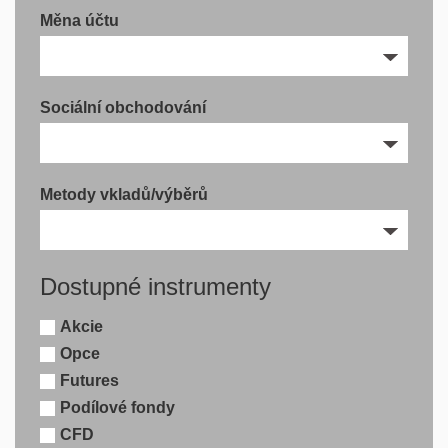
Měna účtu
Sociální obchodování
Metody vkladů/výběrů
Dostupné instrumenty
Akcie
Opce
Futures
Podílové fondy
CFD