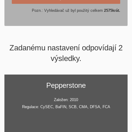
Pozn.: Vyhledávač už byl použitý celkem
2575
krát.
Zadanému nastavení odpovídají 2
výsledky.
Pepperstone
Založen: 2010
Regulace: CySEC, BaFIN, SCB, CMA, DFSA, FCA