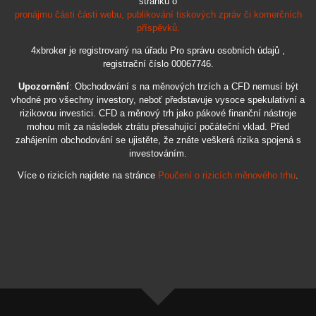
stránku o
pronájmu části části webu, publikování tiskových zpráv či komerčních
příspěvků.
4xbroker je registrovaný na úřadu Pro správu osobních údajů ,
registrační číslo 00067746.
Upozornění
: Obchodování s na měnových trzích a CFD nemusí být
vhodné pro všechny investory, neboť představuje vysoce spekulativní a
rizikovou investici. CFD a měnový trh jako pákové finanční nástroje
mohou mít za následek ztrátu přesahující počáteční vklad. Před
zahájením obchodování se ujistěte, že znáte veškerá rizika spojená s
investováním.
Více o rizicích najdete na stránce
Poučení o rizicích měnového trhu
.