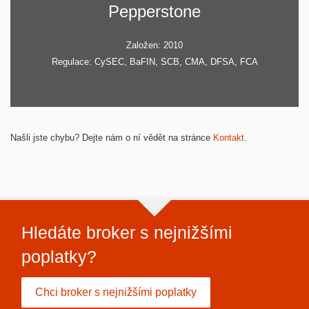
Pepperstone
Založen: 2010
Regulace: CySEC, BaFIN, SCB, CMA, DFSA, FCA
Našli jste chybu? Dejte nám o ní vědět na stránce
Kontakt
.
Hledáte broker s nejnižšími
poplatky?
Chci broker s nejnižšími poplatky