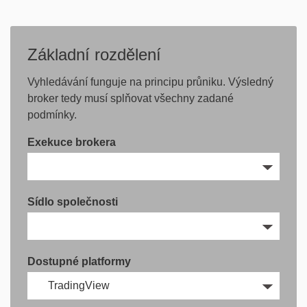
Základní rozdělení
Vyhledávání funguje na principu průniku. Výsledný
broker tedy musí splňovat všechny zadané
podmínky.
Exekuce brokera
Sídlo společnosti
Dostupné platformy