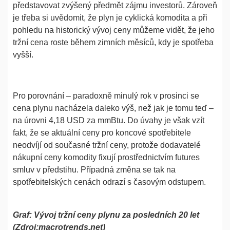
představovat zvýšený předmět zájmu investorů. Zároveň
je třeba si uvědomit, že plyn je cyklická komodita a při
pohledu na historický vývoj ceny můžeme vidět, že jeho
tržní cena roste během zimních měsíců, kdy je spotřeba
vyšší.
Pro porovnání – paradoxně minulý rok v prosinci se
cena plynu nacházela daleko výš, než jak je tomu teď –
na úrovni 4,18 USD za mmBtu. Do úvahy je však vzít
fakt, že se aktuální ceny pro koncové spotřebitele
neodvíjí od současné tržní ceny, protože dodavatelé
nákupní ceny komodity fixují prostřednictvím futures
smluv v předstihu. Případná změna se tak na
spotřebitelských cenách odrazí s časovým odstupem.
Graf: Vývoj tržní ceny plynu za posledních 20 let
(Zdroj:macrotrends.net)