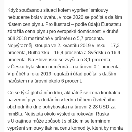
Když současnou situaci kolem vypršení smlouvy
nebudeme brát v úvahu, v roce 2020 se počítá s dalším
růstem cen plynu. Pro ilustraci – podle údajů Eurostatu
zdražila cena plynu pro evropské domácnosti v druhé
půli 2018 meziročně v průměru o 5,7 procenta.
Nejvýrazněji stoupla ve 2. kvartálu 2019 v Irsku – 17,3
procenta, Bulharsku – 16,4 procenta a Švédsku o 16,4
procenta. Na Slovensku se zvýšila o 3,1 procenta,
v Česku byla skoro neměnná – na úrovni 0,1 procenta.
V průběhu roku 2019 regulační úřad počítal s dalším
nárůstem na úrovni okolo 6 procent.
Co se týká globálního trhu, aktuálně se cena kontraktu
na zemní plyn s dodáním v lednu během čtvrtečního
obchodního dne pohybovala na úrovni 2,28 USD za
mmBtu. Nejistota okolo výsledku rokování Ruska
s Ukrajinou může způsobit s blížícím se termínem
vypršení smlouvy tlak na cenu komodity, která by mohla