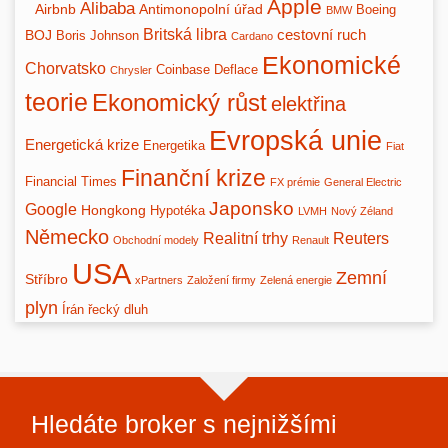
Apple
Alibaba
Airbnb
Antimonopolní úřad
Boeing
BMW
Britská libra
BOJ
cestovní ruch
Boris Johnson
Cardano
Ekonomické
Chorvatsko
Coinbase
Deflace
Chrysler
teorie
Ekonomický růst
elektřina
Evropská unie
Energetická krize
Energetika
Fiat
Finanční krize
Financial Times
FX prémie
General Electric
Japonsko
Google
Hongkong
Hypotéka
LVMH
Nový Zéland
Německo
Realitní trhy
Reuters
Obchodní modely
Renault
USA
Zemní
Stříbro
xPartners
Založení firmy
Zelená energie
plyn
Írán
řecký dluh
Hledáte broker s nejnižšími