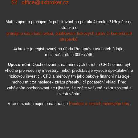
office@4xbroker.cz
Máte zájem o pronájem či publikování na portálu 4xbroker? Přejděte na
stránku o
pronájmu části části webu, publikování tiskových zpráv či komerčních
příspěvků.
4xbroker je registrovaný na úřadu Pro správu osobních údajů ,
registrační číslo 00067746.
Upozornění
: Obchodování s na měnových trzích a CFD nemusí být
vhodné pro všechny investory, neboť představuje vysoce spekulativní a
rizikovou investici. CFD a měnový trh jako pákové finanční nástroje
mohou mít za následek ztrátu přesahující počáteční vklad. Před
zahájením obchodování se ujistěte, že znáte veškerá rizika spojená s
investováním.
Více o rizicích najdete na stránce
Poučení o rizicích měnového trhu
.