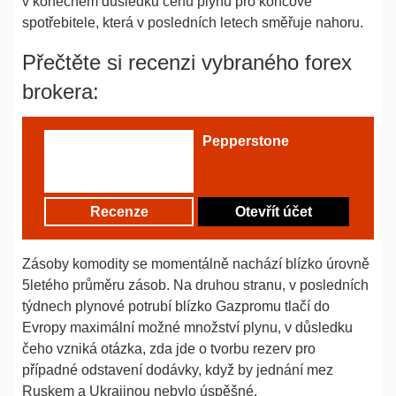
v konečném důsledku cenu plynu pro koncové
spotřebitele, která v posledních letech směřuje nahoru.
Přečtěte si recenzi vybraného forex
brokera:
Pepperstone
Recenze
Otevřít účet
Zásoby komodity se momentálně nachází blízko úrovně
5letého průměru zásob. Na druhou stranu, v posledních
týdnech plynové potrubí blízko Gazpromu tlačí do
Evropy maximální možné množství plynu, v důsledku
čeho vzniká otázka, zda jde o tvorbu rezerv pro
případné odstavení dodávky, když by jednání mez
Ruskem a Ukrajinou nebylo úspěšné.