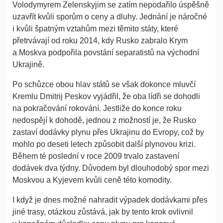
Volodymyrem Zelenskyjim se zatím nepodařilo úspěšně
uzavřít kvůli sporům o ceny a dluhy. Jednání je náročné
i kvůli špatným vztahům mezi těmito státy, které
přetrvávají od roku 2014, kdy Rusko zabralo Krym
a Moskva podpořila povstání separatistů na východní
Ukrajině.
Po schůzce obou hlav států se však dokonce mluvčí
Kremlu Dmitrij Peskov vyjádřil, že oba lídři se dohodli
na pokračování rokování. Jestliže do konce roku
nedospějí k dohodě, jednou z možností je, že Rusko
zastaví dodávky plynu přes Ukrajinu do Evropy, což by
mohlo po deseti letech způsobit další plynovou krizi.
Během té poslední v roce 2009 trvalo zastavení
dodávek dva týdny. Důvodem byl dlouhodobý spor mezi
Moskvou a Kyjevem kvůli ceně této komodity.
I když je dnes možné nahradit výpadek dodávkami přes
jiné trasy, otázkou zůstává, jak by tento krok ovlivnil