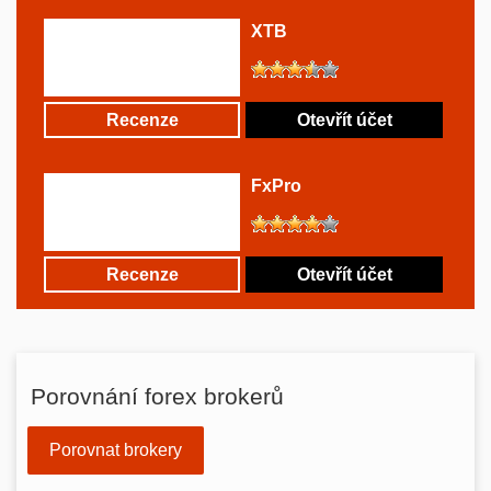
XTB
Recenze
Otevřít účet
FxPro
Recenze
Otevřít účet
Porovnání forex brokerů
Porovnat brokery