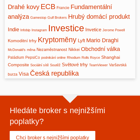
ECB
Drahé kovy
Fundamentální
Francie
analýza
Hrubý domácí produkt
Gamestop
Gulf Brokers
Investice
Indie
Invetice
Infobip
Instagram
Jerome Powell
Kryptoměny
Mario Draghi
Lyft
Komoditní trhy
Obchodní válka
Nezaměstnanost
Nikkei
McDonald's
měna
Shanghai
Paládium
PepsiCo
podnikání online
Rhodium
Rolls Royce
Světové trhy
Composite
Varšavská
Sociální sítě
Soutěž
TeamViewer
Česká republika
Visa
burza
Hledáte broker s nejnižšími
poplatky?
Chci broker s nejnižšími poplatky