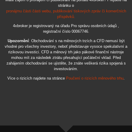
stránku o
pronájmu části části webu, publikování tiskových zpráv či komerčních
příspěvků.
4xbroker je registrovaný na úřadu Pro správu osobních údajů ,
registrační číslo 00067746.
Upozornění
: Obchodování s na měnových trzích a CFD nemusí být
vhodné pro všechny investory, neboť představuje vysoce spekulativní a
rizikovou investici. CFD a měnový trh jako pákové finanční nástroje
mohou mít za následek ztrátu přesahující počáteční vklad. Před
zahájením obchodování se ujistěte, že znáte veškerá rizika spojená s
investováním.
Více o rizicích najdete na stránce
Poučení o rizicích měnového trhu
.