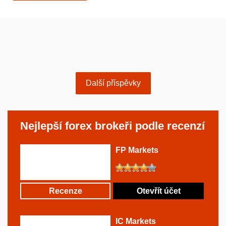
Další příspěvky
Nejlepší forex brokeři podle recenzí
FP Markets
Recenze
Otevřít účet
IC Markets