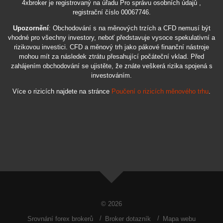
4xbroker je registrovaný na úřadu Pro správu osobních údajů ,
registrační číslo 00067746.
Upozornění
: Obchodování s na měnových trzích a CFD nemusí být
vhodné pro všechny investory, neboť představuje vysoce spekulativní a
rizikovou investici. CFD a měnový trh jako pákové finanční nástroje
mohou mít za následek ztrátu přesahující počáteční vklad. Před
zahájením obchodování se ujistěte, že znáte veškerá rizika spojená s
investováním.
Více o rizicích najdete na stránce
Poučení o rizicích měnového trhu
.
© 2026
Srovnání forex brokerů
Broker dotazník
Mapa webu