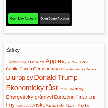
Štítky
Apple
Airbnb
Angela Merkelová
Boeing
Beyond Meat
Ceny potravin
CapitalPanda
Deflace
Chrysler
cyklistika
Donald Trump
Dluhopisy
Ekonomický růst
Emisní povolenky
Finanční
Energetický průmysl
Eurozóna
trhy
Japonsko
Kanada
Mexiko
Merril Lynch
Fitbid