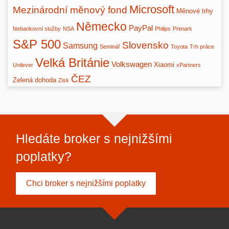
Microsoft
Mezinárodní měnový fond
Měnové trhy
Německo
PayPal
Nebankovní služby
NSA
Philips
Primark
S&P 500
Slovensko
Samsung
Seminář
Toyota
Trh práce
Velká Británie
Volkswagen
Xiaomi
Unilever
xPartners
ČEZ
Zelená dohoda
Zisk
Hledáte broker s nejnižšími
poplatky?
Chci broker s nejnižšími poplatky