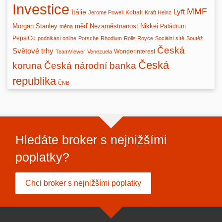
Investice
MMF
Lyft
Itálie
Kobalt
Jerome Powell
Kraft Heinz
Morgan Stanley
měď
Nezaměstnanost
Nikkei
Paládium
měna
PepsiCo
podnikání online
Porsche
Rhodium
Rolls Royce
Sociální sítě
Soutěž
Česká
Světové trhy
Wonderinterest
TeamViewer
Venezuela
Česká
Česká národní banka
koruna
republika
ČNB
Hledáte broker s nejnižšími
poplatky?
Chci broker s nejnižšími poplatky