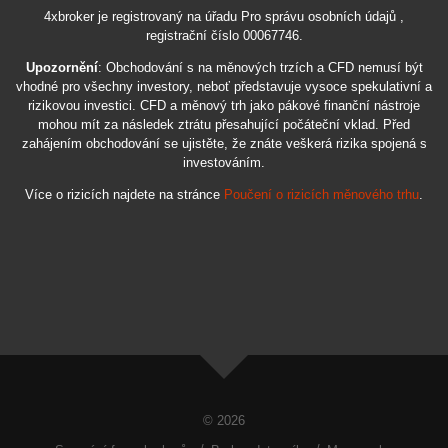
4xbroker je registrovaný na úřadu Pro správu osobních údajů ,
registrační číslo 00067746.
Upozornění
: Obchodování s na měnových trzích a CFD nemusí být
vhodné pro všechny investory, neboť představuje vysoce spekulativní a
rizikovou investici. CFD a měnový trh jako pákové finanční nástroje
mohou mít za následek ztrátu přesahující počáteční vklad. Před
zahájením obchodování se ujistěte, že znáte veškerá rizika spojená s
investováním.
Více o rizicích najdete na stránce
Poučení o rizicích měnového trhu
.
© 2026