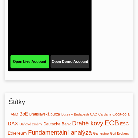
Štítky
BoE
Bratislavská burza
Coca-cola
AMD
Burza v Budapešti
CAC
Cardana
ECB
Drahé kovy
DAX
Deutsche Bank
ESG
Daňové změny
Fundamentální analýza
Ethereum
Gamestop
Gulf Brokers