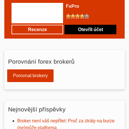
FxPro
Recenze
Otevřít účet
Porovnání forex brokerů
Porovnat brokery
Nejnovější příspěvky
Broker není váš nepřítel: Proč za ztráty na burze
(ne)může platforma