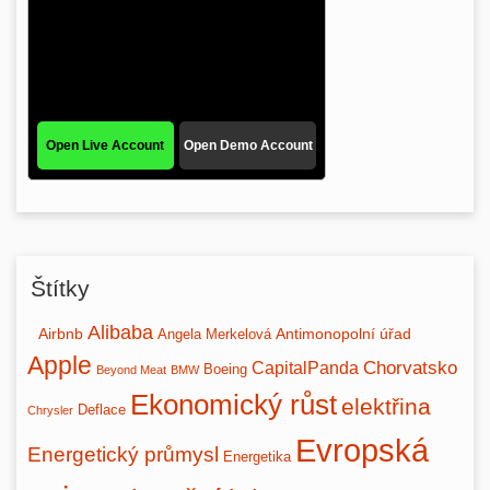
Štítky
Alibaba
Airbnb
Antimonopolní úřad
Angela Merkelová
Apple
Chorvatsko
CapitalPanda
Boeing
Beyond Meat
BMW
Ekonomický růst
elektřina
Deflace
Chrysler
Evropská
Energetický průmysl
Energetika