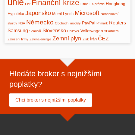
unie
Finanční krize
Hongkong
Fiat
Fitbid
FX prémie
Japonsko
Microsoft
Hypotéka
Merril Lynch
Nebankovní
Německo
Reuters
PayPal
služby
NSA
Obchodní modely
Primark
Slovensko
Samsung
Volkswagen
Seminář
Unilever
xPartners
Zemní plyn
ČEZ
Írán
Založení firmy
Zelená energie
Zisk
Hledáte broker s nejnižšími
poplatky?
Chci broker s nejnižšími poplatky