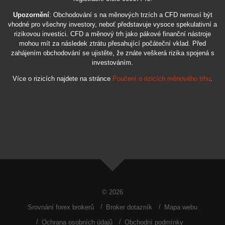
Upozornění
: Obchodování s na měnových trzích a CFD nemusí být
vhodné pro všechny investory, neboť představuje vysoce spekulativní a
rizikovou investici. CFD a měnový trh jako pákové finanční nástroje
mohou mít za následek ztrátu přesahující počáteční vklad. Před
zahájením obchodování se ujistěte, že znáte veškerá rizika spojená s
investováním.
Více o rizicích najdete na stránce
Poučení o rizicích měnového trhu
.
© 2026
Srovnání forex brokerů
Broker dotazník
Mapa webu
Ochrana osobních údajů
Obchodní podmínky