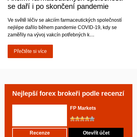
se daří i po skončení pandemie
Ve světě léčiv se akciím farmaceutických společností
nejlépe dařilo během pandemie COVID-19, kdy se
zaměřily na vývoj vakcín potřebných k…
Přečtěte si více
Nejlepší forex brokeři podle recenzí
FP Markets
Recenze
Otevřít účet