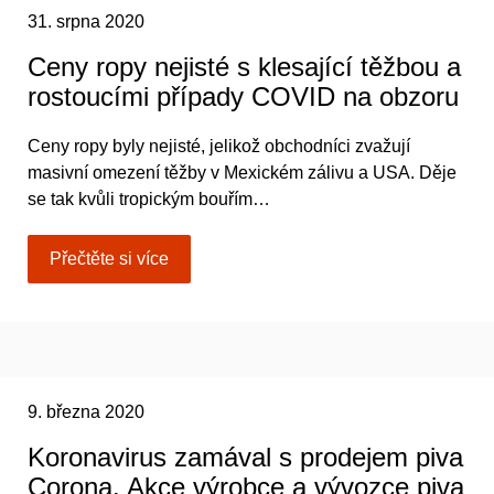
31. srpna 2020
Ceny ropy nejisté s klesající těžbou a
rostoucími případy COVID na obzoru
Ceny ropy byly nejisté, jelikož obchodníci zvažují
masivní omezení těžby v Mexickém zálivu a USA. Děje
se tak kvůli tropickým bouřím…
Přečtěte si více
9. března 2020
Koronavirus zamával s prodejem piva
Corona. Akce výrobce a vývozce piva