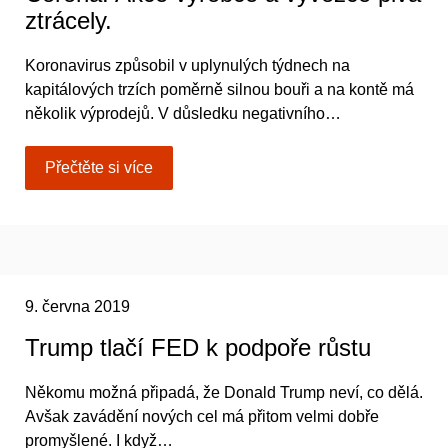
ztrácely.
Koronavirus způsobil v uplynulých týdnech na
kapitálových trzích poměrně silnou bouři a na kontě má
několik výprodejů. V důsledku negativního…
Přečtěte si více
9. června 2019
Trump tlačí FED k podpoře růstu
Někomu možná připadá, že Donald Trump neví, co dělá.
Avšak zavádění nových cel má přitom velmi dobře
promyšlené. I když…