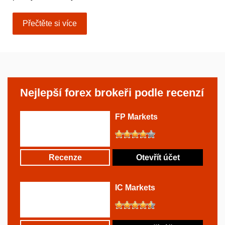
Přečtěte si více
Nejlepší forex brokeři podle recenzí
FP Markets
Recenze
Otevřít účet
IC Markets