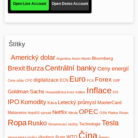
Štítky
Americký dolar
Bloomberg
Argentina
Aston Martin
Centrální banky
Brexit
Burza
Ceny energií
Euro
Forex
digitalizace
ECN
Ceny půdy
CFD
FCA
GBP
Inflace
Goldman Sachs
Hospodářská krize
Inditex
iOS
IPO
Komodity
Letecký průmysl
MasterCard
Káva
OPEC
Netflix
Metaverse
Nejnižší spread
Nikola
OSN
Platina
Rivian
Ropa
Tesla
Rusko
Technologie
Streamovací služby
Čína
WTO
Vladimír Putin
Visegrádská čtyřka
Šperky