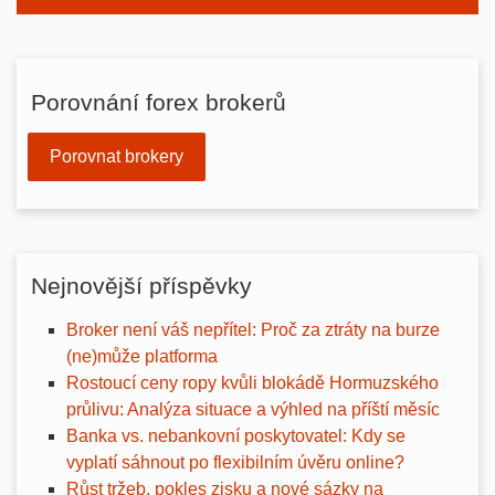
Porovnání forex brokerů
Porovnat brokery
Nejnovější příspěvky
Broker není váš nepřítel: Proč za ztráty na burze
(ne)může platforma
Rostoucí ceny ropy kvůli blokádě Hormuzského
průlivu: Analýza situace a výhled na příští měsíc
Banka vs. nebankovní poskytovatel: Kdy se
vyplatí sáhnout po flexibilním úvěru online?
Růst tržeb, pokles zisku a nové sázky na