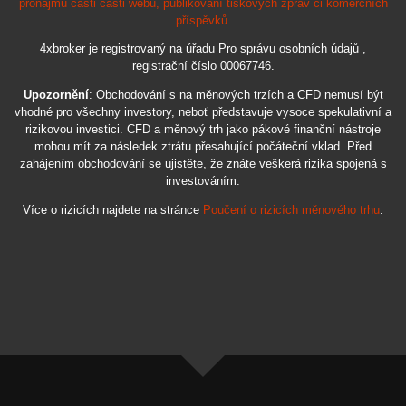
pronájmu části části webu, publikování tiskových zpráv či komerčních
příspěvků.
4xbroker je registrovaný na úřadu Pro správu osobních údajů ,
registrační číslo 00067746.
Upozornění
: Obchodování s na měnových trzích a CFD nemusí být
vhodné pro všechny investory, neboť představuje vysoce spekulativní a
rizikovou investici. CFD a měnový trh jako pákové finanční nástroje
mohou mít za následek ztrátu přesahující počáteční vklad. Před
zahájením obchodování se ujistěte, že znáte veškerá rizika spojená s
investováním.
Více o rizicích najdete na stránce
Poučení o rizicích měnového trhu
.