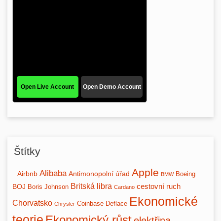
Štítky
Apple
Alibaba
Airbnb
Antimonopolní úřad
Boeing
BMW
Britská libra
BOJ
cestovní ruch
Boris Johnson
Cardano
Ekonomické
Chorvatsko
Coinbase
Deflace
Chrysler
teorie
Ekonomický růst
elektřina