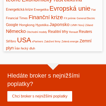
Evropská unie
Energetická krize
Energetika
Fiat
Finanční krize
Financial Times
FX prémie
General Electric
Japonsko
Google
Hongkong
Hypotéka
LVMH
Nový Zéland
Německo
Realitní trhy
Reuters
Obchodní modely
Renault
USA
Zemní
Stříbro
xPartners
Založení firmy
Zelená energie
plyn
Írán
řecký dluh
Hledáte broker s nejnižšími
poplatky?
Chci broker s nejnižšími poplatky