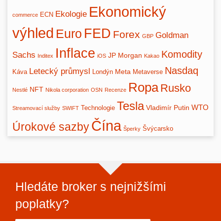
Ekonomický
Ekologie
ECN
commerce
výhled
FED
Euro
Forex
Goldman
GBP
Inflace
Komodity
Sachs
JP Morgan
Inditex
iOS
Kakao
Nasdaq
Letecký průmysl
Meta
Káva
Londýn
Metaverse
Ropa
Rusko
NFT
Nestlé
Nikola corporation
OSN
Recenze
Tesla
WTO
Vladimír Putin
Technologie
Streamovací služby
SWIFT
Čína
Úrokové sazby
Švýcarsko
Šperky
Hledáte broker s nejnižšími
poplatky?