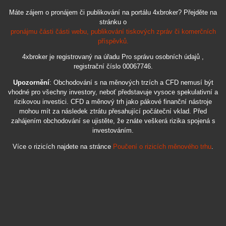
Máte zájem o pronájem či publikování na portálu 4xbroker? Přejděte na
stránku o
pronájmu části části webu, publikování tiskových zpráv či komerčních
příspěvků.
4xbroker je registrovaný na úřadu Pro správu osobních údajů ,
registrační číslo 00067746.
Upozornění
: Obchodování s na měnových trzích a CFD nemusí být
vhodné pro všechny investory, neboť představuje vysoce spekulativní a
rizikovou investici. CFD a měnový trh jako pákové finanční nástroje
mohou mít za následek ztrátu přesahující počáteční vklad. Před
zahájením obchodování se ujistěte, že znáte veškerá rizika spojená s
investováním.
Více o rizicích najdete na stránce
Poučení o rizicích měnového trhu
.