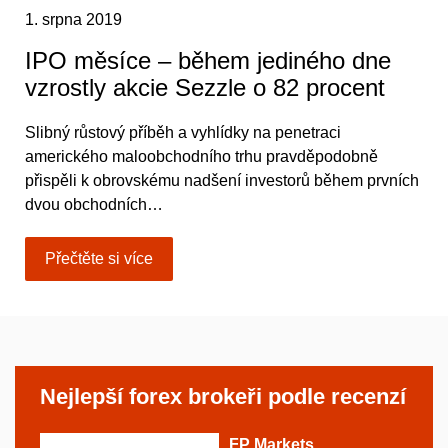
1. srpna 2019
IPO měsíce – během jediného dne
vzrostly akcie Sezzle o 82 procent
Slibný růstový příběh a vyhlídky na penetraci
amerického maloobchodního trhu pravděpodobně
přispěli k obrovskému nadšení investorů během prvních
dvou obchodních…
Přečtěte si více
Nejlepší forex brokeři podle recenzí
FP Markets