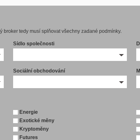
ný broker tedy musí splňovat všechny zadané podmínky.
Sídlo společnosti
D
Sociální obchodování
M
Energie
Exotické měny
Kryptoměny
Futures