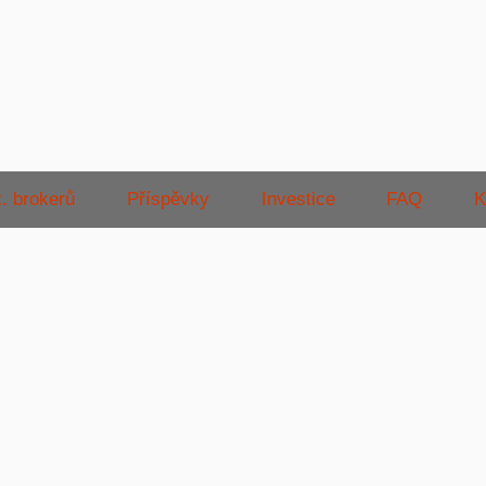
. brokerů
Příspěvky
Investice
FAQ
K