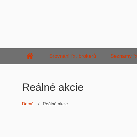
Srovnání fx. brokerů
Seznamy fx
Reálné akcie
Domů
Reálné akcie