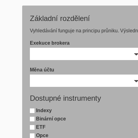
Základní rozdělení
Vyhledávání funguje na principu průniku. Výsled
Exekuce brokera
Měna účtu
Dostupné instrumenty
Indexy
Binární opce
ETF
Opce