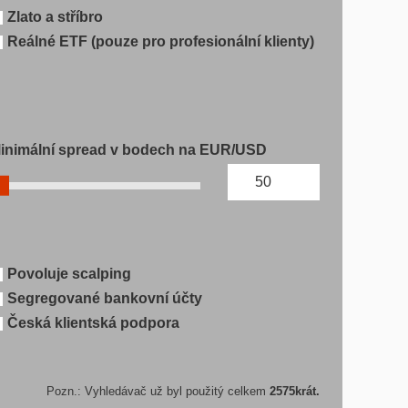
Zlato a stříbro
Reálné ETF (pouze pro profesionální klienty)
inimální spread v bodech na EUR/USD
Povoluje scalping
Segregované bankovní účty
Česká klientská podpora
Pozn.: Vyhledávač už byl použitý celkem
2575
krát.