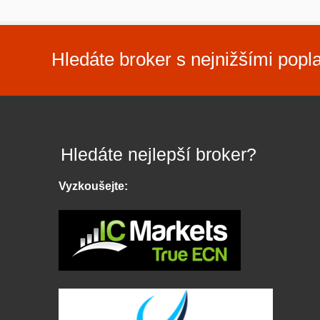
Hledáte broker s nejnižšími popl
Hledáte nejlepší broker?
Vyzkoušejte: