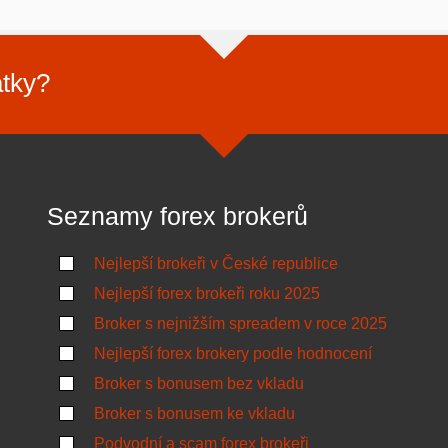
atky?
Seznamy forex brokerů
Nejlepší brokeři v České republice
Nejlepší forex brokeři roku 2025
Broker s nejnižším spreadem v roce 2025
Nejlepší forex brokery podle hodnocení
Broker s bonusem bez vkladu
Broker s bonusem ke vkladu
Podvodní a scam forex brokeři