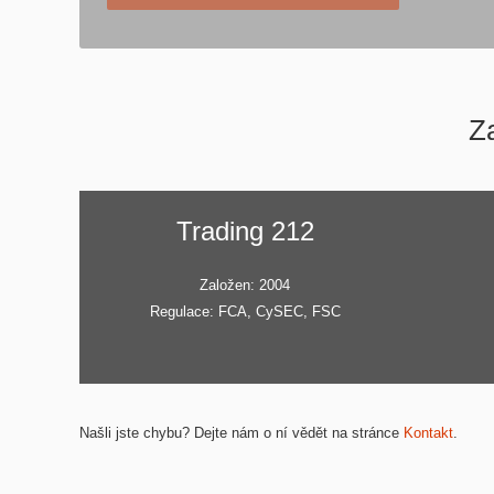
Z
Trading 212
Založen: 2004
Regulace: FCA, CySEC, FSC
Našli jste chybu? Dejte nám o ní vědět na stránce
Kontakt
.