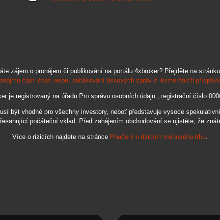
áte zájem o pronájem či publikování na portálu 4xbroker? Přejděte na stránku
onájmu části části webu, publikování tiskových zpráv či komerčních příspěv
er je registrovaný na úřadu Pro správu osobních údajů , registrační číslo 00
 být vhodné pro všechny investory, neboť představuje vysoce spekulativní a
řesahující počáteční vklad. Před zahájením obchodování se ujistěte, že znát
Více o rizicích najdete na stránce
Poučení o rizicích měnového trhu
.