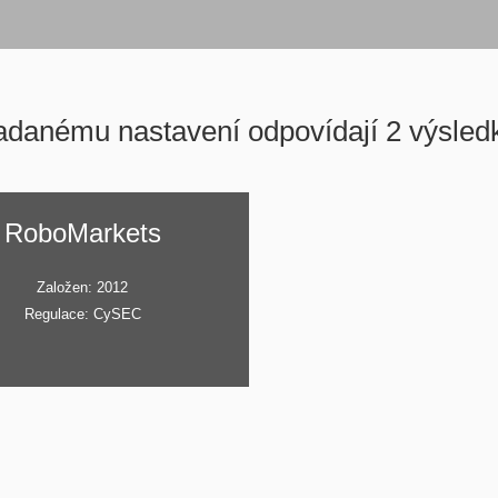
adanému nastavení odpovídají 2 výsledk
RoboMarkets
Založen: 2012
Regulace: CySEC