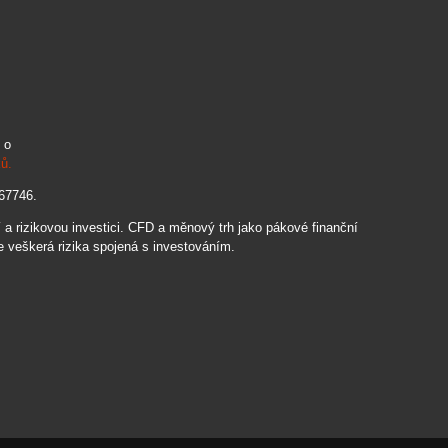
 o
ků.
067746.
 rizikovou investici. CFD a měnový trh jako pákové finanční
e veškerá rizika spojená s investováním.