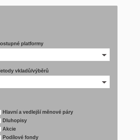
ostupné platformy
etody vkladů/výběrů
Hlavní a vedlejší měnové páry
Dluhopisy
Akcie
Podílové fondy