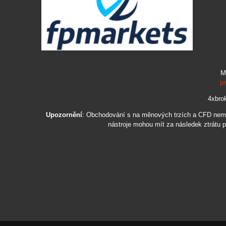
M
pr
4xbrok
Upozornění
: Obchodování s na měnových trzích a CFD nemusí
nástroje mohou mít za následek ztrátu p