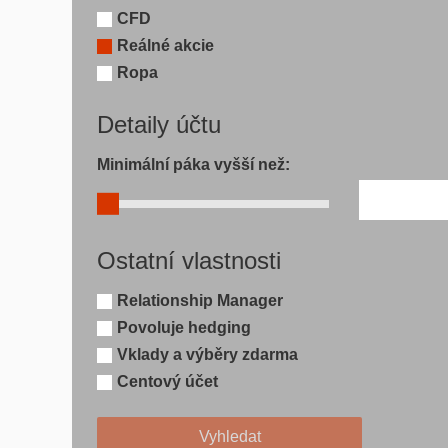
CFD
Reálné akcie
Ropa
Detaily účtu
Minimální páka vyšší než:
Ostatní vlastnosti
Relationship Manager
Povoluje hedging
Vklady a výběry zdarma
Centový účet