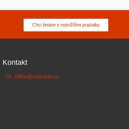
Chci broker s nejnižšími poplatky
Kontakt
office@4xbroker.cz