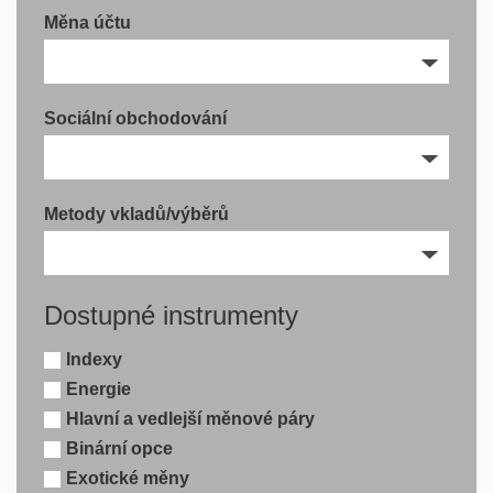
Měna účtu
Sociální obchodování
Metody vkladů/výběrů
Dostupné instrumenty
Indexy
Energie
Hlavní a vedlejší měnové páry
Binární opce
Exotické měny