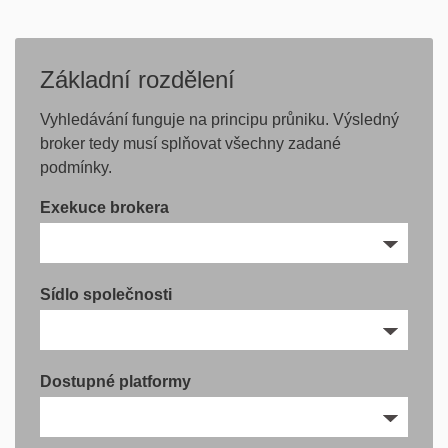
Základní rozdělení
Vyhledávání funguje na principu průniku. Výsledný
broker tedy musí splňovat všechny zadané
podmínky.
Exekuce brokera
Sídlo společnosti
Dostupné platformy