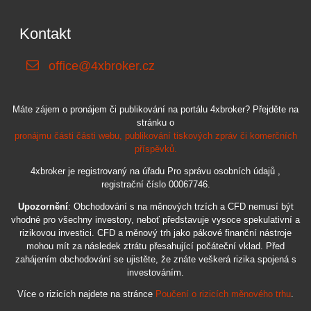
Kontakt
office@4xbroker.cz
Máte zájem o pronájem či publikování na portálu 4xbroker? Přejděte na
stránku o
pronájmu části části webu, publikování tiskových zpráv či komerčních
příspěvků.
4xbroker je registrovaný na úřadu Pro správu osobních údajů ,
registrační číslo 00067746.
Upozornění
: Obchodování s na měnových trzích a CFD nemusí být
vhodné pro všechny investory, neboť představuje vysoce spekulativní a
rizikovou investici. CFD a měnový trh jako pákové finanční nástroje
mohou mít za následek ztrátu přesahující počáteční vklad. Před
zahájením obchodování se ujistěte, že znáte veškerá rizika spojená s
investováním.
Více o rizicích najdete na stránce
Poučení o rizicích měnového trhu
.