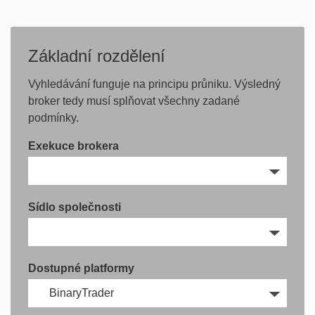
Základní rozdělení
Vyhledávání funguje na principu průniku. Výsledný
broker tedy musí splňovat všechny zadané
podmínky.
Exekuce brokera
Sídlo společnosti
Dostupné platformy