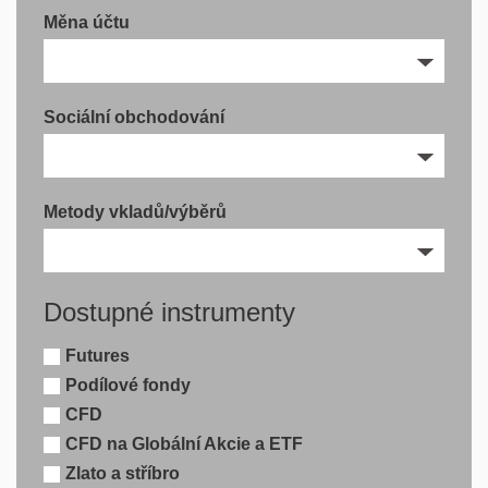
Měna účtu
Sociální obchodování
Metody vkladů/výběrů
Dostupné instrumenty
Futures
Podílové fondy
CFD
CFD na Globální Akcie a ETF
Zlato a stříbro