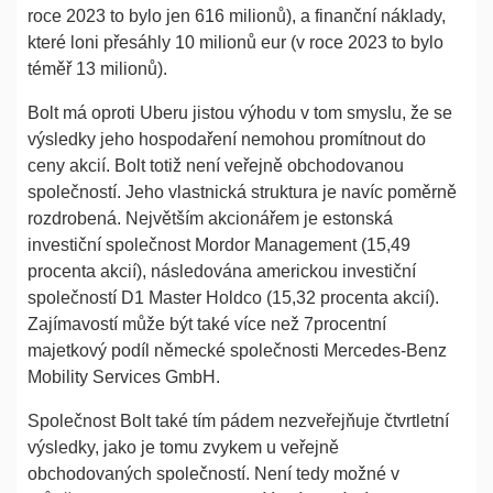
roce 2023 to bylo jen 616 milionů), a finanční náklady,
které loni přesáhly 10 milionů eur (v roce 2023 to bylo
téměř 13 milionů).
Bolt má oproti Uberu jistou výhodu v tom smyslu, že se
výsledky jeho hospodaření nemohou promítnout do
ceny akcií. Bolt totiž není veřejně obchodovanou
společností. Jeho vlastnická struktura je navíc poměrně
rozdrobená. Největším akcionářem je estonská
investiční společnost Mordor Management (15,49
procenta akcií), následována americkou investiční
společností D1 Master Holdco (15,32 procenta akcií).
Zajímavostí může být také více než 7procentní
majetkový podíl německé společnosti Mercedes-Benz
Mobility Services GmbH.
Společnost Bolt také tím pádem nezveřejňuje čtvrtletní
výsledky, jako je tomu zvykem u veřejně
obchodovaných společností. Není tedy možné v