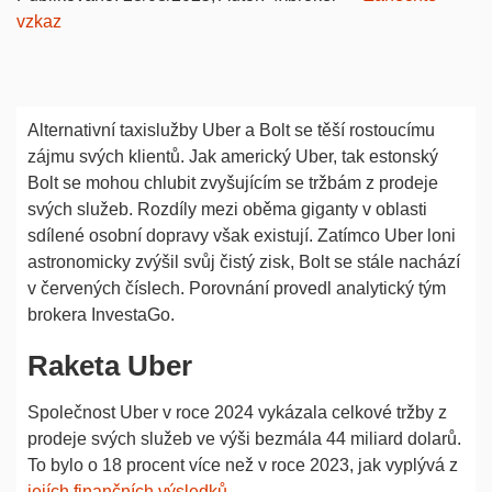
vzkaz
Alternativní taxislužby Uber a Bolt se těší rostoucímu
zájmu svých klientů. Jak americký Uber, tak estonský
Bolt se mohou chlubit zvyšujícím se tržbám z prodeje
svých služeb. Rozdíly mezi oběma giganty v oblasti
sdílené osobní dopravy však existují. Zatímco Uber loni
astronomicky zvýšil svůj čistý zisk, Bolt se stále nachází
v červených číslech. Porovnání provedl analytický tým
brokera InvestaGo.
Raketa Uber
Společnost Uber v roce 2024 vykázala celkové tržby z
prodeje svých služeb ve výši bezmála 44 miliard dolarů.
To bylo o 18 procent více než v roce 2023, jak vyplývá z
jejích finančních výsledků
.