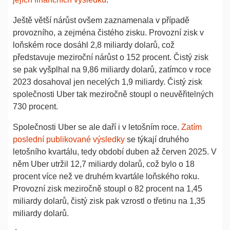
Ještě větší nárůst ovšem zaznamenala v případě
provozního, a zejména čistého zisku. Provozní zisk v
loňském roce dosáhl 2,8 miliardy dolarů, což
představuje meziroční nárůst o 152 procent. Čistý zisk
se pak vyšplhal na 9,86 miliardy dolarů, zatímco v roce
2023 dosahoval jen necelých 1,9 miliardy. Čistý zisk
společnosti Uber tak meziročně stoupl o neuvěřitelných
730 procent.
Společnosti Uber se ale daří i v letošním roce.
Zatím
poslední publikované výsledky
se týkají druhého
letošního kvartálu, tedy období duben až červen 2025. V
něm Uber utržil 12,7 miliardy dolarů, což bylo o 18
procent více než ve druhém kvartále loňského roku.
Provozní zisk meziročně stoupl o 82 procent na 1,45
miliardy dolarů, čistý zisk pak vzrostl o třetinu na 1,35
miliardy dolarů.