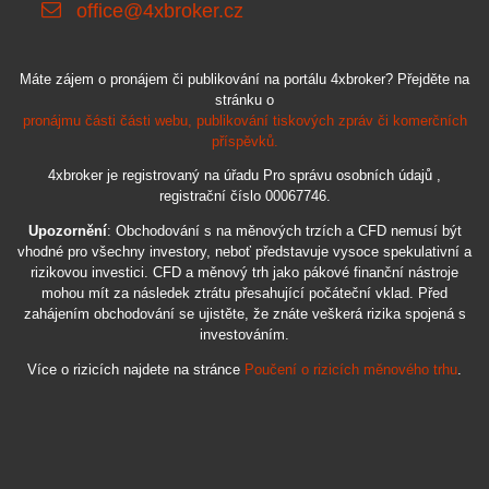
office@4xbroker.cz
Máte zájem o pronájem či publikování na portálu 4xbroker? Přejděte na
stránku o
pronájmu části části webu, publikování tiskových zpráv či komerčních
příspěvků.
4xbroker je registrovaný na úřadu Pro správu osobních údajů ,
registrační číslo 00067746.
Upozornění
: Obchodování s na měnových trzích a CFD nemusí být
vhodné pro všechny investory, neboť představuje vysoce spekulativní a
rizikovou investici. CFD a měnový trh jako pákové finanční nástroje
mohou mít za následek ztrátu přesahující počáteční vklad. Před
zahájením obchodování se ujistěte, že znáte veškerá rizika spojená s
investováním.
Více o rizicích najdete na stránce
Poučení o rizicích měnového trhu
.