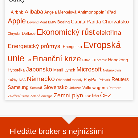
Alibaba
Airbnb
Antimonopolní úřad
Angela Merkelová
Apple
Chorvatsko
CapitalPanda
Boeing
Beyond Meat
BMW
Ekonomický růst
elektřina
Deflace
Chrysler
Evropská
Energetický průmysl
Energetika
unie
Finanční krize
Hongkong
Fiat
Fitbid
FX prémie
Japonsko
Microsoft
Hypotéka
Merril Lynch
Nebankovní
Německo
Reuters
PayPal
služby
NSA
Obchodní modely
Primark
Slovensko
Samsung
Volkswagen
Seminář
Unilever
xPartners
Zemní plyn
ČEZ
Írán
Založení firmy
Zelená energie
Zisk
Hledáte broker s nejnižšími