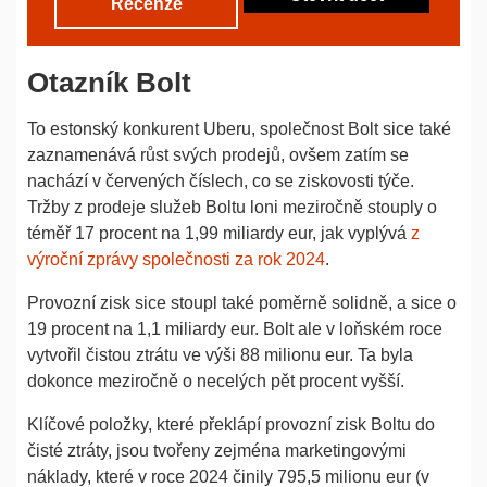
Recenze
Otazník Bolt
To estonský konkurent Uberu, společnost Bolt sice také
zaznamenává růst svých prodejů, ovšem zatím se
nachází v červených číslech, co se ziskovosti týče.
Tržby z prodeje služeb Boltu loni meziročně stouply o
téměř 17 procent na 1,99 miliardy eur, jak vyplývá
z
výroční zprávy společnosti za rok 2024
.
Provozní zisk sice stoupl také poměrně solidně, a sice o
19 procent na 1,1 miliardy eur. Bolt ale v loňském roce
vytvořil čistou ztrátu ve výši 88 milionu eur. Ta byla
dokonce meziročně o necelých pět procent vyšší.
Klíčové položky, které překlápí provozní zisk Boltu do
čisté ztráty, jsou tvořeny zejména marketingovými
náklady, které v roce 2024 činily 795,5 milionu eur (v