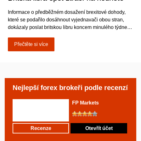
Informace o předběžném dosažení brexitové dohody,
které se podařilo dosáhnout vyjednavači obou stran,
dokázaly poslat britskou libru koncem minulého týdne…
Přečtěte si více
Nejlepší forex brokeři podle recenzí
FP Markets
Recenze
Otevřít účet