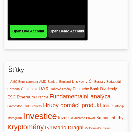
Štítky
Broker v Čr
AMC Entertainment
AMD
Bank of England
Burza v Budapešti
DAX
Deutsche Bank
Dividendy
Coca-cola
Cardana
Daňové změny
Fundamentální analýza
Ethereum
ESG
Francie
Hrubý domácí produkt
Indie
Gamestop
Gulf Brokers
Infobip
Investice
Invetice
Komoditní trhy
Instagram
Jerome Powell
Kryptoměny
Mario Draghi
Lyft
McDonald's
měna