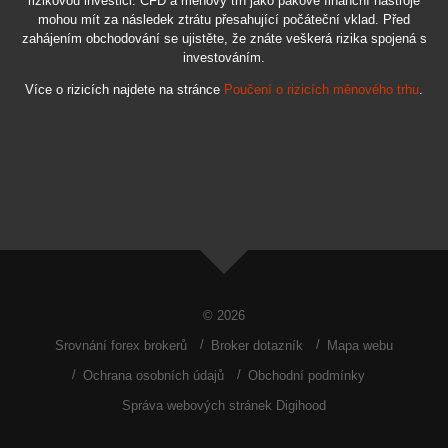
rizikovou investici. CFD a měnový trh jako pákové finanční nástroje
mohou mít za následek ztrátu přesahující počáteční vklad. Před
zahájením obchodování se ujistěte, že znáte veškerá rizika spojená s
investováním.
Více o rizicích najdete na stránce
Poučení o rizicích měnového trhu
.
© 2026
Srovnání forex brokerů
Broker dotazník
Mapa webu
Ochrana osobních údajů
Obchodní podmínky
Správa webových stránek Digihood