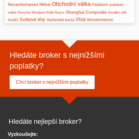
Obchodní válka
Nezaměstnanost
Nikkei
Paládium
podnikání
Shanghai Composite
online
Porsche
Rhodium
Rolls Royce
Sociální sítě
Světové trhy
Visa
Varšavská burza
Wonderinterest
Soutěž
Hledáte broker s nejnižšími
poplatky?
Chci broker s nejnižšími poplatky
Hledáte nejlepší broker?
Vyzkoušejte: