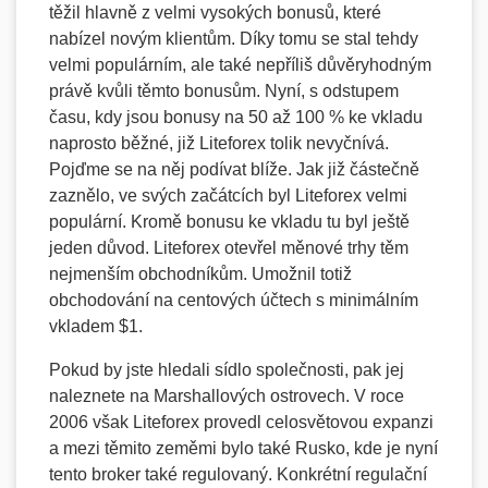
těžil hlavně z velmi vysokých bonusů, které
nabízel novým klientům. Díky tomu se stal tehdy
velmi populárním, ale také nepříliš důvěryhodným
právě kvůli těmto bonusům. Nyní, s odstupem
času, kdy jsou bonusy na 50 až 100 % ke vkladu
naprosto běžné, již Liteforex tolik nevyčnívá.
Pojďme se na něj podívat blíže. Jak již částečně
zaznělo, ve svých začátcích byl Liteforex velmi
populární. Kromě bonusu ke vkladu tu byl ještě
jeden důvod. Liteforex otevřel měnové trhy těm
nejmenším obchodníkům. Umožnil totiž
obchodování na centových účtech s minimálním
vkladem $1.
Pokud by jste hledali sídlo společnosti, pak jej
naleznete na Marshallových ostrovech. V roce
2006 však Liteforex provedl celosvětovou expanzi
a mezi těmito zeměmi bylo také Rusko, kde je nyní
tento broker také regulovaný. Konkrétní regulační