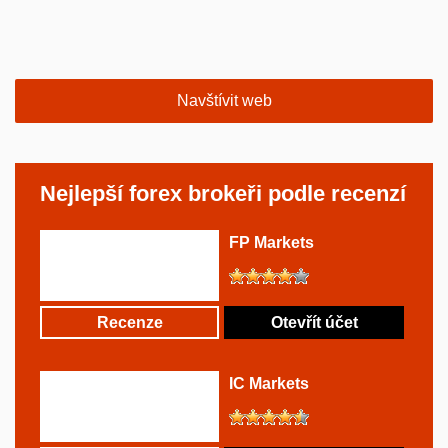
Navštívit web
Nejlepší forex brokeři podle recenzí
FP Markets
Recenze
Otevřít účet
IC Markets