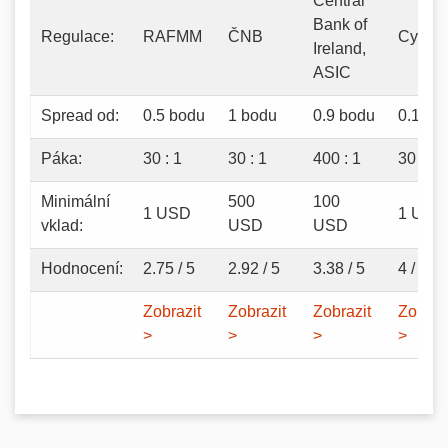
Central
Bank of
Regulace:
RAFMM
ČNB
CySE
Ireland,
ASIC
Spread od:
0.5 bodu
1 bodu
0.9 bodu
0.1 bo
Páka:
30 : 1
30 : 1
400 : 1
30 : 1
Minimální
500
100
1 USD
1 USD
vklad:
USD
USD
Hodnocení:
2.75 / 5
2.92 / 5
3.38 / 5
4 / 5
Zobrazit
Zobrazit
Zobrazit
Zobraz
>
>
>
>