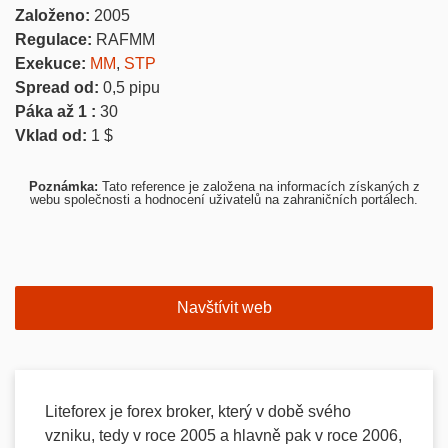
Založeno:
2005
Regulace:
RAFMM
Exekuce:
MM
,
STP
Spread od:
0,5
pipu
Páka až 1 :
30
Vklad od:
1
$
Poznámka:
Tato reference je založena na informacích získaných z
webu společnosti a hodnocení uživatelů na zahraničních portálech.
Navštívit web
Liteforex je forex broker, který v době svého
vzniku, tedy v roce 2005 a hlavně pak v roce 2006,