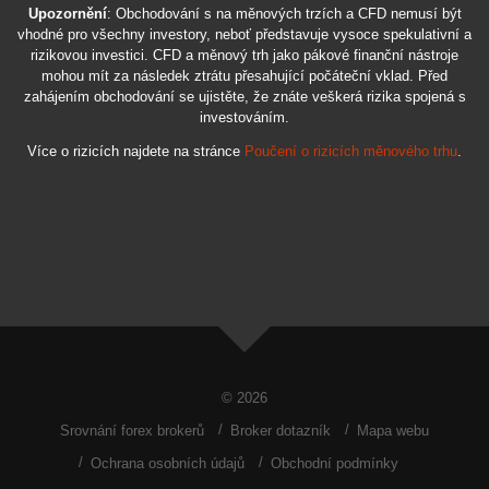
Upozornění
: Obchodování s na měnových trzích a CFD nemusí být
vhodné pro všechny investory, neboť představuje vysoce spekulativní a
rizikovou investici. CFD a měnový trh jako pákové finanční nástroje
mohou mít za následek ztrátu přesahující počáteční vklad. Před
zahájením obchodování se ujistěte, že znáte veškerá rizika spojená s
investováním.
Více o rizicích najdete na stránce
Poučení o rizicích měnového trhu
.
© 2026
Srovnání forex brokerů
Broker dotazník
Mapa webu
Ochrana osobních údajů
Obchodní podmínky