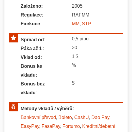
Založeno:
2005
Regulace:
RAFMM
Exekuce:
MM
,
STP
0,5
pipu
Spread od:
30
Páka až 1 :
1
$
Vklad od:
%
Bonus ke
vkladu:
$
Bonus bez
vkladu:
Metody vkladů / výběrů:
Bankovní převod
,
Boleto
,
CashU
,
Dao Pay
,
EasyPay
,
FasaPay
,
Fortumo
,
Kreditní/debetní