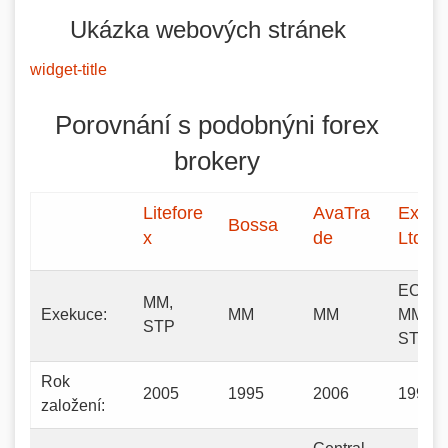
Ukázka webových stránek
widget-title
Porovnání s podobnýni forex
brokery
Litefore
AvaTra
Exnes
Bossa
x
de
Ltd.
ECN,
MM,
Exekuce:
MM
MM
MM,
STP
STP
Rok
2005
1995
2006
1998
založení: