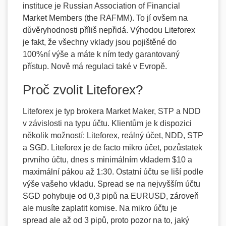
instituce je Russian Association of Financial
Market Members (the RAFMM). To jí ovšem na
důvěryhodnosti příliš nepřidá. Výhodou Liteforex
je fakt, že všechny vklady jsou pojištěné do
100%ní výše a máte k ním tedy garantovaný
přístup. Nově má regulaci také v Evropě.
Proč zvolit Liteforex?
Liteforex je typ brokera Market Maker, STP a NDD
v závislosti na typu účtu. Klientům je k dispozici
několik možností: Liteforex, reálný účet, NDD, STP
a SGD. Liteforex je de facto mikro účet, pozůstatek
prvního účtu, dnes s minimálním vkladem $10 a
maximální pákou až 1:30. Ostatní účtu se liší podle
výše vašeho vkladu. Spread se na nejvyšším účtu
SGD pohybuje od 0,3 pipů na EURUSD, zároveň
ale musíte zaplatit komise. Na mikro účtu je
spread ale až od 3 pipů, proto pozor na to, jaký