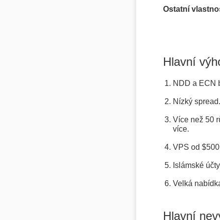
Ostatní vlastnos
Hlavní výh
NDD a ECN b
Nízký spread
Více než 50 
více.
VPS od $500
Islámské účt
Velká nabídka
Hlavní nev