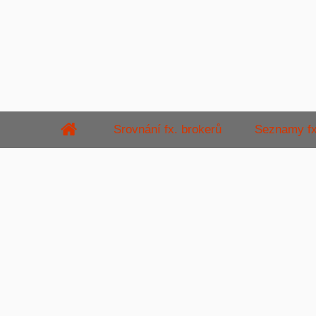
Srovnání fx. brokerů
Seznamy fx