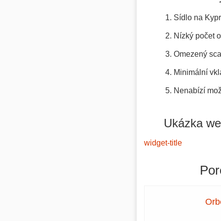
Sídlo na Kypr
Nízký počet o
Omezený scal
Minimální vk
Nenabízí mož
Ukázka we
widget-title
Por
Orb