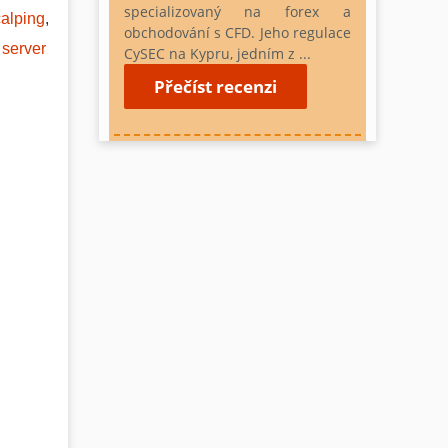
specializovaný na forex a
calping
,
obchodování s CFD. Jeho regulace
 server
CySEC na Kypru, jedním z ...
Přečíst recenzi