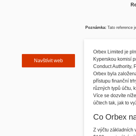
Re
Poznámka:
Tato reference j
Orbex Limited je pln
Kyperskou komisí p
Navštívit web
Conduct Authority,
Orbex byla založena
přístupu finanční t
různých typů účtu, kt
Více se dozvíte níž
účtech tak, jak to 
Co Orbex na
Z výčtu základních v