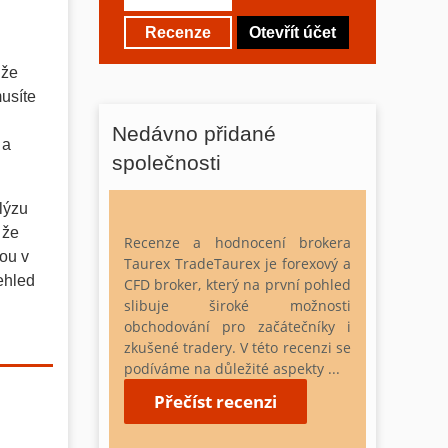
Recenze
Otevřít účet
ůže
usíte
Nedávno přidané
 a
společnosti
lýzu
 že
Recenze a hodnocení brokera
ou v
Taurex
TradeTaurex je forexový a
ehled
CFD broker, který na první pohled
slibuje široké možnosti
obchodování pro začátečníky i
zkušené tradery. V této recenzi se
podíváme na důležité aspekty ...
Přečíst recenzi