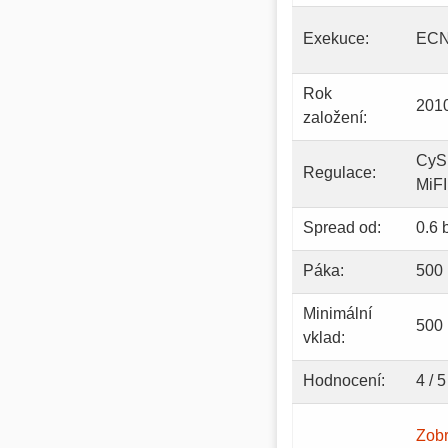
Exekuce:
EC
Rok
201
založení:
CyS
Regulace:
MiF
Spread od:
0.6 
Páka:
500 
Minimální
500
vklad:
Hodnocení:
4 / 5
Zobr