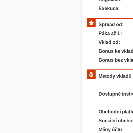
Exekuce:
Spread od:
Páka až 1 :
Vklad od:
Bonus ke vkla
Bonus bez vkl
Metody vkladů 
Dostupné inst
Obchodní platf
Sociální obcho
Měny účtu: