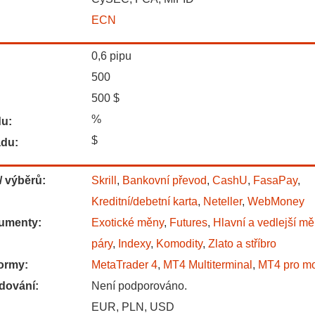
ECN
0,6
pipu
500
500
$
%
du:
$
adu:
/ výběrů:
Skrill
,
Bankovní převod
,
CashU
,
FasaPay
,
Kreditní/debetní karta
,
Neteller
,
WebMoney
rumenty:
Exotické měny
,
Futures
,
Hlavní a vedlejší m
páry
,
Indexy
,
Komodity
,
Zlato a stříbro
ormy:
MetaTrader 4
,
MT4 Multiterminal
,
MT4 pro mo
dování:
Není podporováno.
EUR, PLN, USD