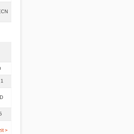
ECN
u
 1
SD
5
it >