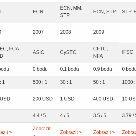
ECN, MM,
N
ECN
ECN, STP
STP, 
STP
0
2007
2008
2009
EC, FCA,
CFTC,
IFSC
ASIC
CySEC
ID
NFA
bodu
0 bodu
0.1 bodu
0.9 bodu
0 bod
: 1
500 : 1
30 : 1
50 : 1
1000 :
 USD
200 USD
1 USD
400 USD
10 U
4.4 / 5
4 / 5
3.5 / 5
3.79 / 
Zobrazit
azit >
Zobrazit >
Zobrazit >
Zobraz
>