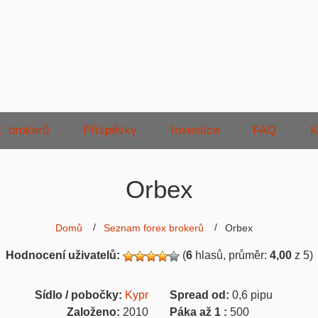
. brokerů
Příspěvky
Investice
FAQ
K
Orbex
Domů
Seznam forex brokerů
Orbex
Hodnocení uživatelů:
(
6
hlasů, průměr:
4,00
z 5)
Sídlo / pobočky:
Kypr
Spread od:
0,6
pipu
Založeno:
2010
Páka až 1 :
500