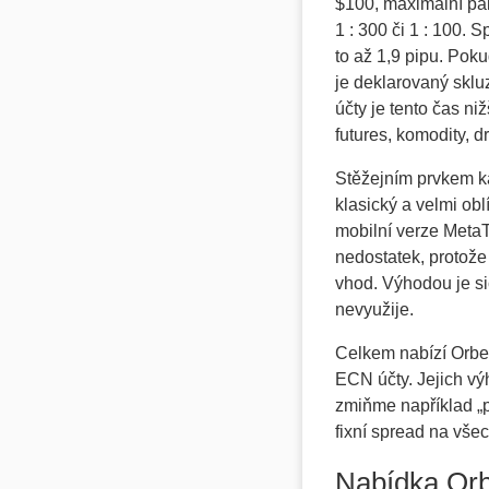
$100, maximální pák
1 : 300 či 1 : 100.
to až 1,9 pipu. Poku
je deklarovaný skl
účty je tento čas n
futures, komodity, 
Stěžejním prvkem ka
klasický a velmi ob
mobilní verze MetaT
nedostatek, protože
vhod. Výhodou je sic
nevyužije.
Celkem nabízí Orbex
ECN účty. Jejich v
zmiňme například „po
fixní spread na vše
Nabídka Orb