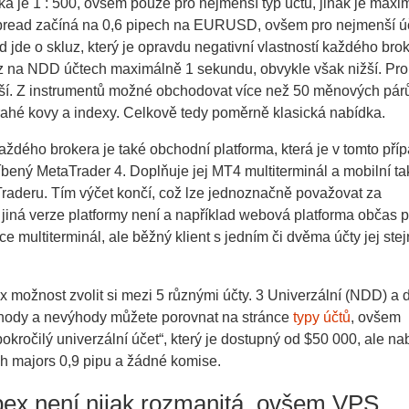
a je 1 : 500, ovšem pouze pro nejmenší typ účtu, jinak je maxi
 Spread začíná na 0,6 pipech na EURUSD, ovšem pro nejmenší úč
d jde o skluz, který je opravdu negativní vlastností každého bro
uz na NDD účtech maximálně 1 sekundu, obvykle však nižší. P
ižší. Z instrumentů možné obchodovat více než 50 měnových pár
drahé kovy a indexy. Celkově tedy poměrně klasická nabídka.
ždého brokera je také obchodní platforma, která je v tomto pří
líbený MetaTrader 4. Doplňuje jej MT4 multiterminál a mobilní ta
raderu. Tím výčet končí, což lze jednoznačně považovat za
 jiná verze platformy není a například webová platforma občas p
e multiterminál, ale běžný klient s jedním či dvěma účty jej ste
 možnost zvolit si mezi 5 různými účty. 3 Univerzální (NDD) a 
ýhody a nevýhody můžete porovnat na stránce
typy účtů
, ovšem
kročilý univerzální účet“, který je dostupný od $50 000, ale nab
ch majors 0,9 pipu a žádné komise.
ex není nijak rozmanitá, ovšem VPS