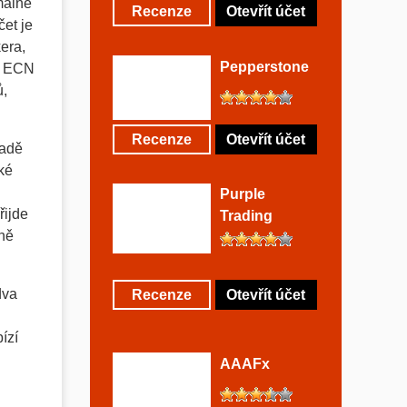
málně
Recenze
Otevřít účet
et je
kera,
Pepperstone
ro ECN
ů,
Recenze
Otevřít účet
padě
ké
Purple
řijde
Trading
jně
dva
Recenze
Otevřít účet
ízí
AAAFx