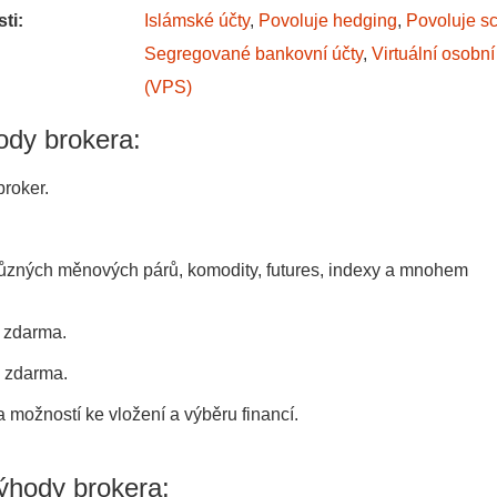
ti:
Islámské účty
,
Povoluje hedging
,
Povoluje s
Segregované bankovní účty
,
Virtuální osobní
(VPS)
ody brokera:
roker.
.
různých měnových párů, komodity, futures, indexy a mnohem
 zdarma.
y zdarma.
 možností ke vložení a výběru financí.
ýhody brokera: