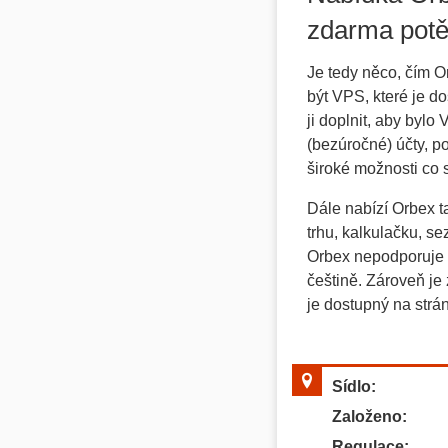
zdarma potě
Je tedy něco, čím 
být VPS, které je d
ji doplnit, aby byl
(bezúročné) účty, p
široké možnosti co 
Dále nabízí Orbex 
trhu, kalkulačku, s
Orbex nepodporuje č
češtině. Zároveň je
je dostupný na strá
Sídlo:
Založeno:
Regulace: