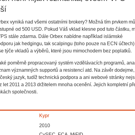
ší
Orbex vyniká nad všemi ostatními brokery? Možná tím prvkem m
ostupné od 500 USD. Pokud Váš vklad klesne pod tuto částku, m
o VPS stále zdarma. Dále Orbex nabídne například islámské
odporu jak hedgingu, tak scalpingu (toho pouze na ECN účtech)
se týče vkladů a výběrů, které jsou mimochodem bez poplatků.
také poměrně propracovaný systém vzdělávacích programů, ana
eznam významných supportů a resistencí atd. Na závěr dodejme,
eský jazyk, tudíž technická podpora a ani webové stránky nejs
 z let 2011 a 2013 držitelem mnoha ocenění. Jejich kompletní př
nkách společnosti.
Kypr
2010
CySEC, FCA, MiFID