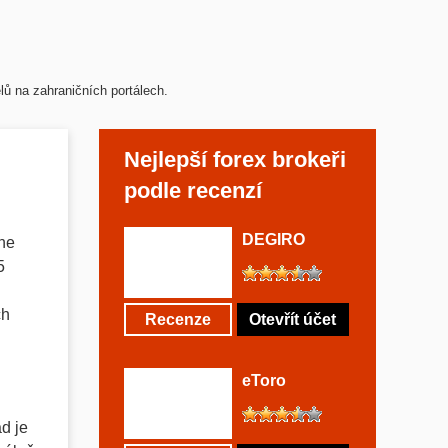
ů na zahraničních portálech.
Nejlepší forex brokeři
podle recenzí
DEGIRO
ine
5
ch
Recenze
Otevřít účet
eToro
ad je