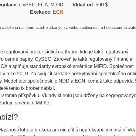
gulace:
CySEC, FCA, MiFID
Vklad od:
500
$
Exekuce:
ECN
e založena na informacích získaných z webu společnosti a hodnocení uživatel
ě regulovaný broker sídlící na Kypru, kde je také regulovaný
ro cenné papíry, CySEC. Zároveň je také regulovaný Financial
 FCA a splňuje standardy evropské směrnice MiFID. Společnost
 v roce 2010. Za svůj cíl si klade poskytování spolehlivého onl
rhy. Model této společnosti je NDD a ECN, čemuž také odpovídá 
eré tento fx broker nabízí.
e v tomto příspěvku. Vklady klientů jsou drženy na segregovaný
vyžaduje směrnice MiFID.
bízí?
lastností tohoto brokera ani nic příliš nepřekvapí: minimální vkl