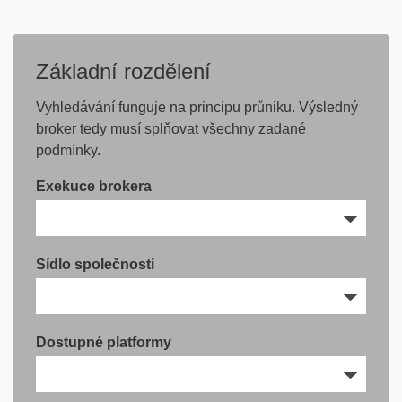
Základní rozdělení
Vyhledávání funguje na principu průniku. Výsledný
broker tedy musí splňovat všechny zadané
podmínky.
Exekuce brokera
Sídlo společnosti
Dostupné platformy