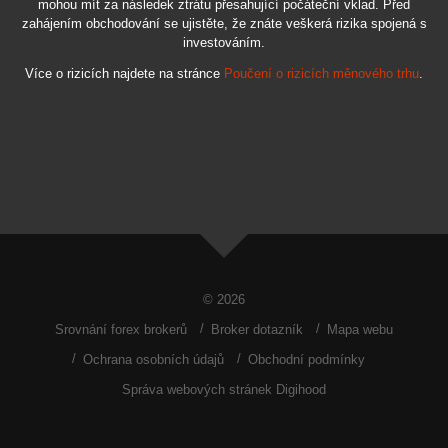
mohou mít za následek ztrátu přesahující počáteční vklad. Před
zahájením obchodování se ujistěte, že znáte veškerá rizika spojená s
investováním.
Více o rizicích najdete na stránce
Poučení o rizicích měnového trhu
.
© 2026
Srovnání forex brokerů
Broker dotazník
Mapa webu
Ochrana osobních údajů
Obchodní podmínky
Správa webových stránek Digihood