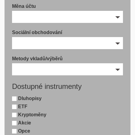
Měna účtu
Sociální obchodování
Metody vkladů/výběrů
Dostupné instrumenty
Dluhopisy
ETF
Kryptoměny
Akcie
Opce