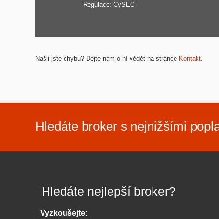
Regulace: CySEC
Našli jste chybu? Dejte nám o ní vědět na stránce
Kontakt
.
Hledáte broker s nejnižšími popl
Hledáte nejlepší broker?
Vyzkoušejte: