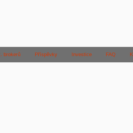
. brokerů
Příspěvky
Investice
FAQ
K