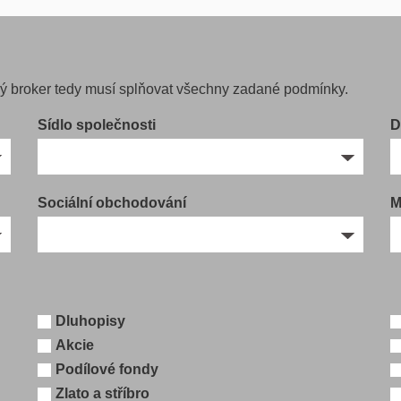
ný broker tedy musí splňovat všechny zadané podmínky.
Sídlo společnosti
D
Sociální obchodování
M
Dluhopisy
Akcie
Podílové fondy
Zlato a stříbro