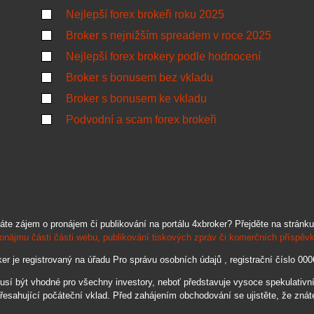
Nejlepší forex brokeři roku 2025
Broker s nejnižším spreadem v roce 2025
Nejlepší forex brokery podle hodnocení
Broker s bonusem bez vkladu
Broker s bonusem ke vkladu
Podvodní a scam forex brokeři
áte zájem o pronájem či publikování na portálu 4xbroker? Přejděte na stránku
onájmu části části webu, publikování tiskových zpráv či komerčních příspěv
er je registrovaný na úřadu Pro správu osobních údajů , registrační číslo 00
 být vhodné pro všechny investory, neboť představuje vysoce spekulativní a
řesahující počáteční vklad. Před zahájením obchodování se ujistěte, že znát