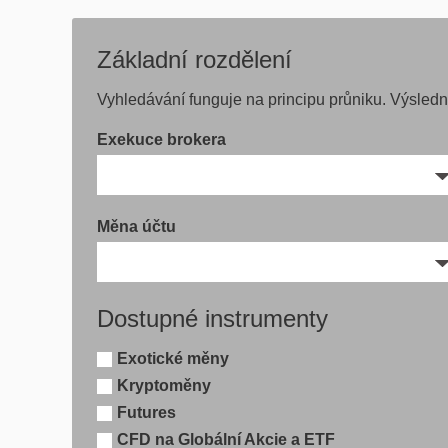
Základní rozdělení
Vyhledávání funguje na principu průniku. Výsled
Exekuce brokera
Měna účtu
Dostupné instrumenty
Exotické měny
Kryptoměny
Futures
CFD na Globální Akcie a ETF