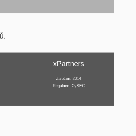
ů.
xPartners
Založen: 2014
Regulace: CySEC