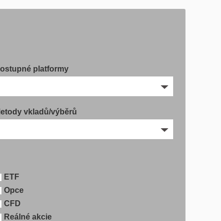
ostupné platformy
etody vkladů/výběrů
ETF
Opce
CFD
Reálné akcie