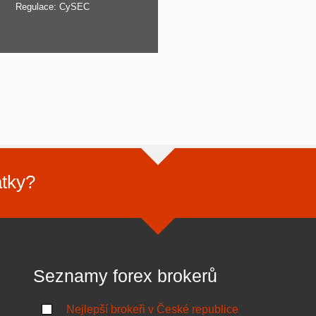
Regulace: CySEC
atky?
Seznamy forex brokerů
Nejlepší brokeři v České republice