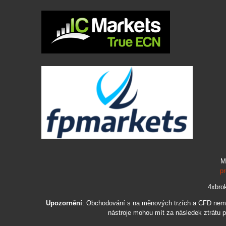
M
pr
4xbrok
Upozornění
: Obchodování s na měnových trzích a CFD nemusí
nástroje mohou mít za následek ztrátu p