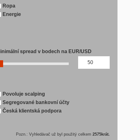
Ropa
Energie
inimální spread v bodech na EUR/USD
Povoluje scalping
Segregované bankovní účty
Česká klientská podpora
Pozn.: Vyhledávač už byl použitý celkem
2575
krát.