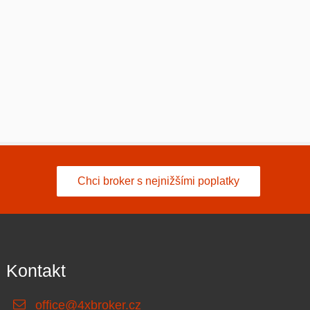
Chci broker s nejnižšími poplatky
Kontakt
office@4xbroker.cz