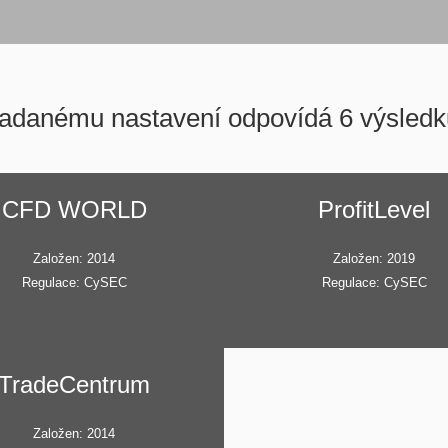
adanému nastavení odpovídá 6 výsledk
CFD WORLD
ProfitLevel
Založen: 2014
Založen: 2019
Regulace: CySEC
Regulace: CySEC
TradeCentrum
Založen: 2014