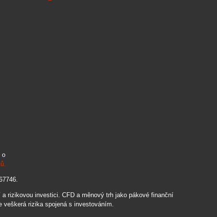
 o
ků.
067746.
 rizikovou investici. CFD a měnový trh jako pákové finanční
e veškerá rizika spojená s investováním.