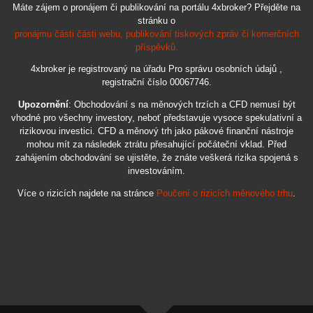
Máte zájem o pronájem či publikování na portálu 4xbroker? Přejděte na
stránku o
pronájmu části části webu, publikování tiskových zpráv či komerčních
příspěvků.
4xbroker je registrovaný na úřadu Pro správu osobních údajů ,
registrační číslo 00067746.
Upozornění
: Obchodování s na měnových trzích a CFD nemusí být
vhodné pro všechny investory, neboť představuje vysoce spekulativní a
rizikovou investici. CFD a měnový trh jako pákové finanční nástroje
mohou mít za následek ztrátu přesahující počáteční vklad. Před
zahájením obchodování se ujistěte, že znáte veškerá rizika spojená s
investováním.
Více o rizicích najdete na stránce
Poučení o rizicích měnového trhu
.