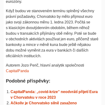
eurozóny.
Když budou ve stanoveném termínu splněný všechny
právní požadavky, Chorvatsko by mělo přijmout euro
jako svoji zákonnou měnu 1. ledna 2023. Počítá se
s klasickým dvoutýdenním obdobím, během něhož
budou v transakcích přijímány obě měny. Poté se bude
v obchodních aktivitách používat jen euro, přičemž staré
bankovky a mince v měně kuna bude ještě nějakou
dobu možné vyměnit za eura v bankách či dalších
oficiálních institucích.
Autorem Jozo Perič, hlavní analytik společnosti
CapitalPanda
Podobné příspěvky:
CapitalPanda: „covid-krize“ neodvrátí přijetí Eura
v Chorvatsku v roce 2023
Ačkoliv je Chorvatsko silně zasaženo