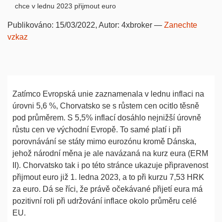
chce v lednu 2023 přijmout euro
Publikováno:
15/03/2022
, Autor:
4xbroker
—
Zanechte
vzkaz
Zatímco Evropská unie zaznamenala v lednu inflaci na
úrovni 5,6 %, Chorvatsko se s růstem cen ocitlo těsně
pod průměrem. S 5,5% inflací dosáhlo nejnižší úrovně
růstu cen ve východní Evropě. To samé platí i při
porovnávání se státy mimo eurozónu kromě Dánska,
jehož národní měna je ale navázaná na kurz eura (ERM
II). Chorvatsko tak i po této stránce ukazuje připravenost
přijmout euro již 1. ledna 2023, a to při kurzu 7,53 HRK
za euro. Dá se říci, že právě očekávané přijetí eura má
pozitivní roli při udržování inflace okolo průměru celé
EU.