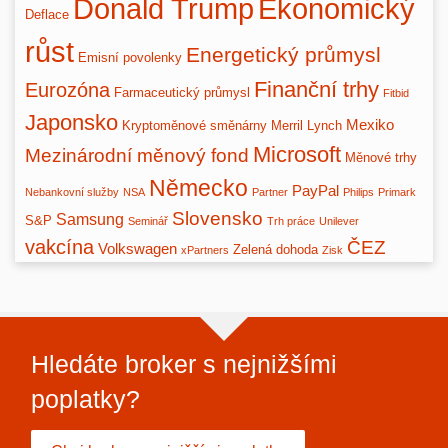
Donald Trump
Ekonomický
Deflace
růst
Energetický průmysl
Emisní povolenky
Finanční trhy
Eurozóna
Farmaceutický průmysl
Fitbid
Japonsko
Mexiko
Kryptoměnové směnárny
Merril Lynch
Microsoft
Mezinárodní měnový fond
Měnové trhy
Německo
PayPal
Nebankovní služby
NSA
Partner
Philips
Primark
Slovensko
Samsung
S&P
Seminář
Trh práce
Unilever
vakcína
ČEZ
Volkswagen
Zelená dohoda
xPartners
Zisk
Hledáte broker s nejnižšími
poplatky?