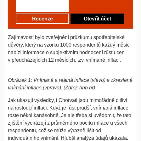
Recenze
Otevřít účet
Zajímavostí bylo zveřejnění průzkumu spotřebitelské
důvěry, který na vzorku 1000 respondentů každý měsíc
nabízí informace o subjektivním hodnocení růstu cen
v předcházejících 12 měsících, tzv. vnímané inflaci.
Obrázek 1: Vnímaná a reálná inflace (vlevo) a zkreslené
vnímání inflace (vpravo). (Zdroj: hnb.hr)
Jak ukazují výsledky, i Chorvati jsou mimořádně citliví
na rostoucí inflaci. Když je růst prudší, vnímaná inflace
roste několikanásobně. Je ale třeba si uvědomit, že tato
zjištění vycházejí z průměrného pocitu inflace u všech
respondentů, což se může výrazně lišit od
individuálního vnímání. Hlubší analýza údajů ukázala,