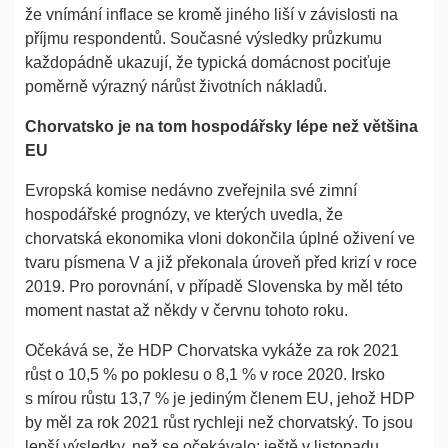
že vnímání inflace se kromě jiného liší v závislosti na
příjmu respondentů. Současné výsledky průzkumu
každopádně ukazují, že typická domácnost pociťuje
poměrně výrazný nárůst životních nákladů.
Chorvatsko je na tom hospodářsky lépe než většina
EU
Evropská komise nedávno zveřejnila své zimní
hospodářské prognózy, ve kterých uvedla, že
chorvatská ekonomika vloni dokončila úplné oživení ve
tvaru písmena V a již překonala úroveň před krizí v roce
2019. Pro porovnání, v případě Slovenska by měl této
moment nastat až někdy v červnu tohoto roku.
Očekává se, že HDP Chorvatska vykáže za rok 2021
růst o 10,5 % po poklesu o 8,1 % v roce 2020. Irsko
s mírou růstu 13,7 % je jediným členem EU, jehož HDP
by měl za rok 2021 růst rychleji než chorvatský. To jsou
lepší výsledky, než se očekávalo: ještě v listopadu