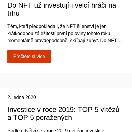
Do NFT už investují i ​​velcí hráči na
trhu
Těm, kteří předpokládali, že NFT šílenství je jen
krátkodobou záležitostí první poloviny tohoto roku
momentálně pravděpodobně „skřípají zuby“. Do NFT…
Přečtěte si více
2. ledna 2020
Investice v roce 2019: TOP 5 vítězů
a TOP 5 poražených
Podle odvětví se v roce 2019 nejlépe investice