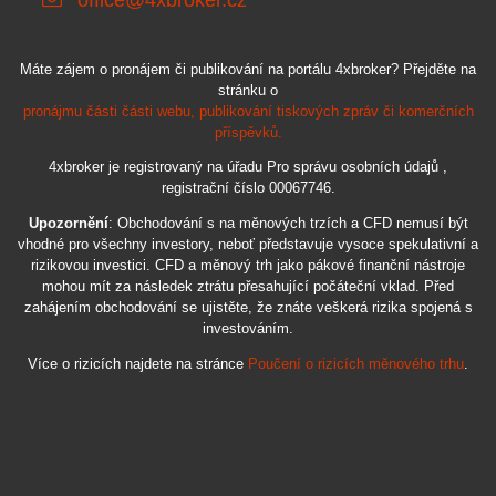
Máte zájem o pronájem či publikování na portálu 4xbroker? Přejděte na
stránku o
pronájmu části části webu, publikování tiskových zpráv či komerčních
příspěvků.
4xbroker je registrovaný na úřadu Pro správu osobních údajů ,
registrační číslo 00067746.
Upozornění
: Obchodování s na měnových trzích a CFD nemusí být
vhodné pro všechny investory, neboť představuje vysoce spekulativní a
rizikovou investici. CFD a měnový trh jako pákové finanční nástroje
mohou mít za následek ztrátu přesahující počáteční vklad. Před
zahájením obchodování se ujistěte, že znáte veškerá rizika spojená s
investováním.
Více o rizicích najdete na stránce
Poučení o rizicích měnového trhu
.