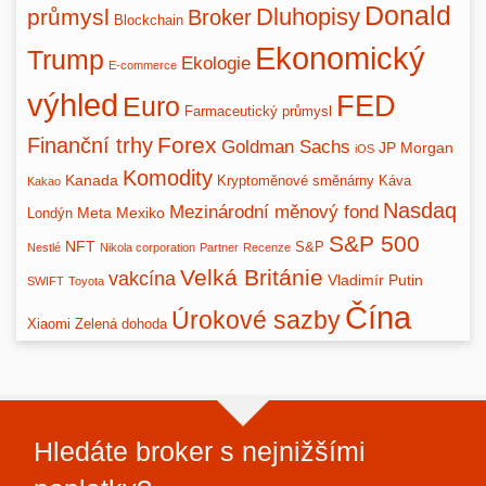
Donald
Dluhopisy
průmysl
Broker
Blockchain
Ekonomický
Trump
Ekologie
E-commerce
výhled
FED
Euro
Farmaceutický průmysl
Forex
Finanční trhy
Goldman Sachs
JP Morgan
iOS
Komodity
Kanada
Kryptoměnové směnárny
Káva
Kakao
Nasdaq
Mezinárodní měnový fond
Meta
Mexiko
Londýn
S&P 500
NFT
S&P
Nestlé
Nikola corporation
Partner
Recenze
Velká Británie
vakcína
Vladimír Putin
SWIFT
Toyota
Čína
Úrokové sazby
Xiaomi
Zelená dohoda
Hledáte broker s nejnižšími