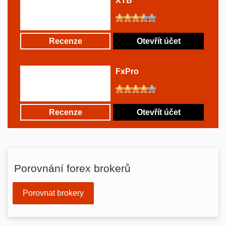
XTB
Recenze
Otevřít účet
FxPro
Recenze
Otevřít účet
Porovnání forex brokerů
Porovnat brokery