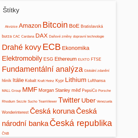
Štítky
Bitcoin
Amazon
BoE
Bratislavská
Akvizice
DAX
burza
CAC
Cardana
Daňové změny
dopravní technologie
ECB
Drahé kovy
Ekonomika
Elektromobily
Ethereum
ESG
FTSE
EUXTO
Fundamentální analýza
Globální zdanění
Lithium
Itálie
hliník
Kobalt
Kypr
Lufthansa
Kraft Heinz
MMF
Morgan Stanley
měď
PepsiCo
MALL Group
Porsche
Twitter
Uber
Rhodium
Sezzle
Sucho
TeamViewer
Venezuela
Česká
Česká koruna
Wonderinterest
Česká republika
národní banka
ČNB