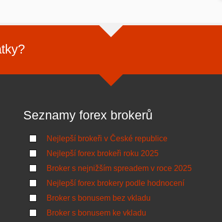
atky?
Seznamy forex brokerů
Nejlepší brokeři v České republice
Nejlepší forex brokeři roku 2025
Broker s nejnižším spreadem v roce 2025
Nejlepší forex brokery podle hodnocení
Broker s bonusem bez vkladu
Broker s bonusem ke vkladu