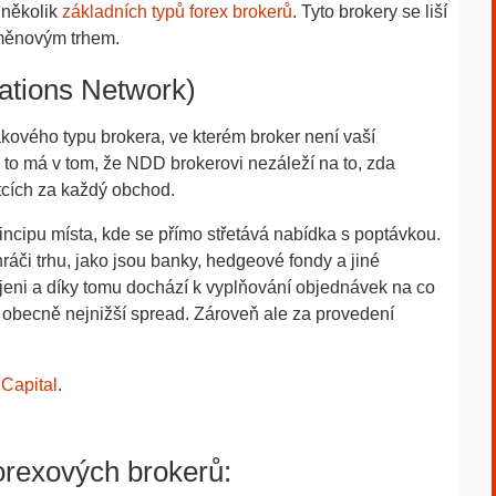
 několik
základních typů forex brokerů
. Tyto brokery se liší
 měnovým trhem.
ations Network)
akového typu brokera, ve kterém broker není vaší
u to má v tom, že NDD brokerovi nezáleží na to, zda
tcích za každý obchod.
ncipu místa, kde se přímo střetává nabídka s poptávkou.
 hráči trhu, jako jsou banky, hedgeové fondy a jiné
ojeni a díky tomu dochází k vyplňování objednávek na co
 obecně nejnižší spread. Zároveň ale za provedení
Capital
.
orexových brokerů: