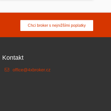
Chci broker s nejnižšími poplatky
Kontakt
office@4xbroker.cz