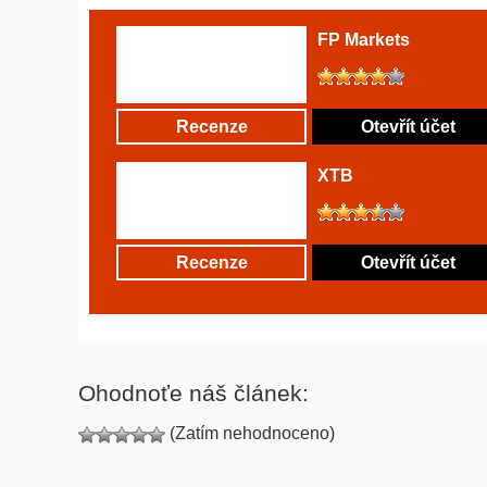
FP Markets
Recenze
Otevřít účet
XTB
Recenze
Otevřít účet
Ohodnoťe náš článek:
(Zatím nehodnoceno)