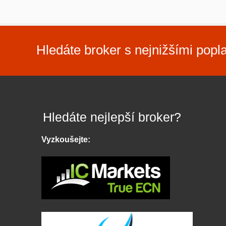
Hledáte broker s nejnižšími popl
Hledáte nejlepší broker?
Vyzkoušejte: