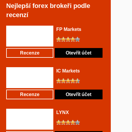
Nejlepší forex brokeři podle
recenzí
FP Markets
Recenze
Otevřít účet
IC Markets
Recenze
Otevřít účet
LYNX