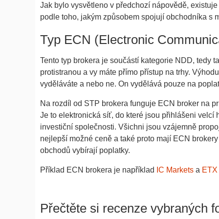
Jak bylo vysvětleno v předchozí nápovědě, existuje
podle toho, jakým způsobem spojují obchodníka s
Typ ECN (Electronic Communic
Tento typ brokera je součástí kategorie NDD, tedy t
protistranou a vy máte přímo přístup na trhy. Výhod
vyděláváte a nebo ne. On vydělává pouze na popla
Na rozdíl od STP brokera funguje ECN broker na pri
Je to elektronická síť, do které jsou přihlášeni velcí
investiční společnosti. Všichni jsou vzájemně prop
nejlepší možné ceně a také proto mají ECN brokery
obchodů vybírají poplatky.
Příklad ECN brokera je například
IC Markets
a
ETX 
Přečtěte si recenze vybraných f