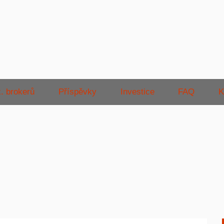
. brokerů
Příspěvky
Investice
FAQ
K