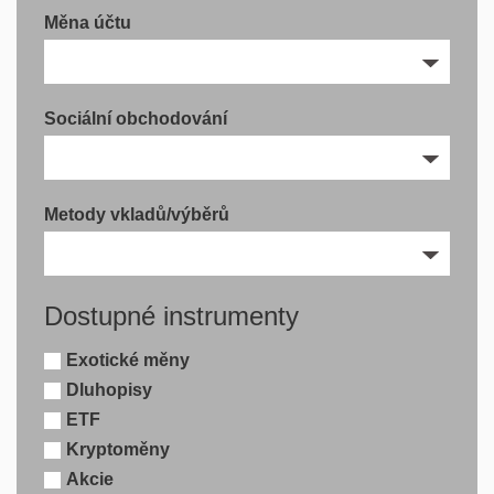
Měna účtu
Sociální obchodování
Metody vkladů/výběrů
Dostupné instrumenty
Exotické měny
Dluhopisy
ETF
Kryptoměny
Akcie