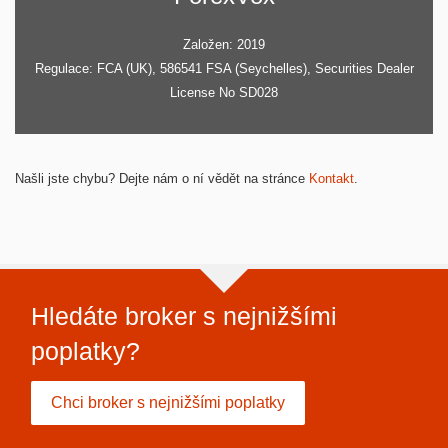
Založen: 2019
Regulace: FCA (UK), 586541 FSA (Seychelles), Securities Dealer
License No SD028
Našli jste chybu? Dejte nám o ní vědět na stránce
Kontakt
.
Hledáte broker s nejnižšími
poplatky?
Chci broker s nejnižšími poplatky