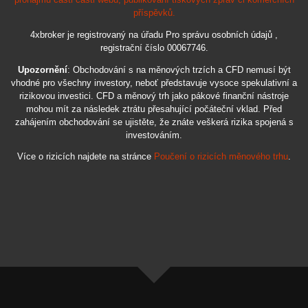
příspěvků.
4xbroker je registrovaný na úřadu Pro správu osobních údajů ,
registrační číslo 00067746.
Upozornění
: Obchodování s na měnových trzích a CFD nemusí být
vhodné pro všechny investory, neboť představuje vysoce spekulativní a
rizikovou investici. CFD a měnový trh jako pákové finanční nástroje
mohou mít za následek ztrátu přesahující počáteční vklad. Před
zahájením obchodování se ujistěte, že znáte veškerá rizika spojená s
investováním.
Více o rizicích najdete na stránce
Poučení o rizicích měnového trhu
.