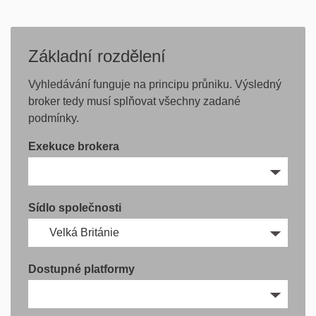
Základní rozdělení
Vyhledávání funguje na principu průniku. Výsledný
broker tedy musí splňovat všechny zadané
podmínky.
Exekuce brokera
Sídlo společnosti
Dostupné platformy