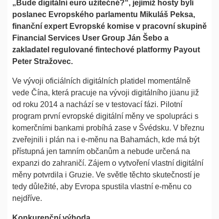
„Bude digitální euro užitečné?“, jejímiž hosty byli
poslanec Evropského parlamentu Mikuláš Peksa,
finanční expert Evropské komise v pracovní skupině
Financial Services User Group Ján Šebo a
zakladatel regulované fintechové platformy Payout
Peter Stražovec.
Ve vývoji oficiálních digitálních platidel momentálně
vede Čína, která pracuje na vývoji digitálního jüanu již
od roku 2014 a nachází se v testovací fázi. Pilotní
program první evropské digitální měny ve spolupráci s
komerčními bankami probíhá zase v Švédsku. V březnu
zveřejnili i plán na i e-měnu na Bahamách, kde má být
přístupná jen tamním občanům a nebude určená na
expanzi do zahraničí. Zájem o vytvoření vlastní digitální
měny potvrdila i Gruzie. Ve světle těchto skutečností je
tedy důležité, aby Evropa spustila vlastní e-měnu co
nejdříve.
Konkurenční výhoda