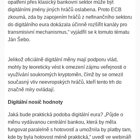
opatření přes klasický bankovní sektor může být
digitálními jmény jiných hráčů oslabena. Proto ECB
zkoumá, zda by zapojením hráčů z nefinančního sektoru
do digitálního eura dokázala účinně rozšířit kanály pro
transmisivní mechanismus,“ vyjádřil se k tomuto tématu
Ján Šebo.
Jelikož oficiálně digitální měny mají podporu vlád,
mohly by teoreticky vést k omezení zájmu veřejnosti o
využívání soukromých kryptoměn, čímž by se omezil
současný vliv neevropských hráčů, kteří tento trh do
značně míry ovládají.
Digitální nosič hodnoty
Jaká bude praktická podoba digitální eura? „Půjde o
měnu vydávanou centrální bankou, která by měla
fungovat paralelně s hotovostí a umožnila by platby tam,
kde by byla hotovost méně praktická,“ uvedl ve webináři