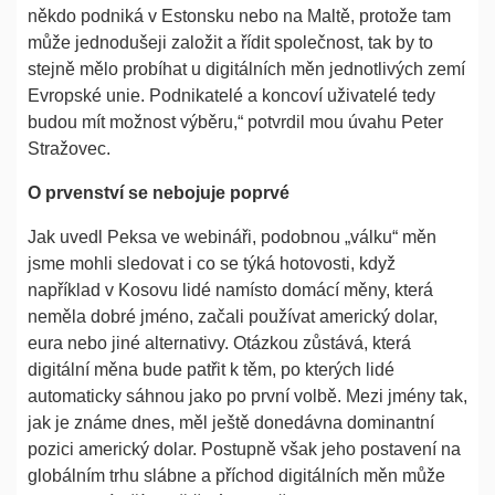
někdo podniká v Estonsku nebo na Maltě, protože tam
může jednodušeji založit a řídit společnost, tak by to
stejně mělo probíhat u digitálních měn jednotlivých zemí
Evropské unie. Podnikatelé a koncoví uživatelé tedy
budou mít možnost výběru,“ potvrdil mou úvahu Peter
Stražovec.
O prvenství se nebojuje poprvé
Jak uvedl Peksa ve webináři, podobnou „válku“ měn
jsme mohli sledovat i co se týká hotovosti, když
například v Kosovu lidé namísto domácí měny, která
neměla dobré jméno, začali používat americký dolar,
eura nebo jiné alternativy. Otázkou zůstává, která
digitální měna bude patřit k těm, po kterých lidé
automaticky sáhnou jako po první volbě. Mezi jmény tak,
jak je známe dnes, měl ještě donedávna dominantní
pozici americký dolar. Postupně však jeho postavení na
globálním trhu slábne a příchod digitálních měn může