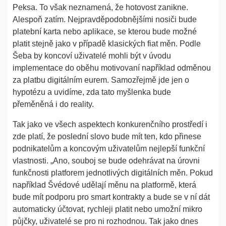
Peksa. To však neznamená, že hotovost zanikne.
Alespoň zatím. Nejpravděpodobnějšími nosiči bude
platební karta nebo aplikace, se kterou bude možné
platit stejně jako v případě klasických fiat měn. Podle
Šeba by koncoví uživatelé mohli být v úvodu
implementace do oběhu motivovaní například odměnou
za platbu digitálním eurem. Samozřejmě jde jen o
hypotézu a uvidíme, zda tato myšlenka bude
přeměněná i do reality.
Tak jako ve všech aspektech konkurenčního prostředí i
zde platí, že poslední slovo bude mít ten, kdo přinese
podnikatelům a koncovým uživatelům nejlepší funkční
vlastnosti. „Ano, souboj se bude odehrávat na úrovni
funkčnosti platforem jednotlivých digitálních měn. Pokud
například Švédové udělají měnu na platformě, která
bude mít podporu pro smart kontrakty a bude se v ní dát
automaticky účtovat, rychleji platit nebo umožní mikro
půjčky, uživatelé se pro ni rozhodnou. Tak jako dnes