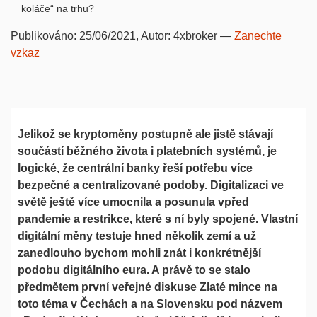
koláče“ na trhu?
Publikováno:
25/06/2021
, Autor:
4xbroker
—
Zanechte
vzkaz
Jelikož se kryptoměny postupně ale jistě stávají
součástí běžného života i platebních systémů, je
logické, že centrální banky řeší potřebu více
bezpečné a centralizované podoby. Digitalizaci ve
světě ještě více umocnila a posunula vpřed
pandemie a restrikce, které s ní byly spojené. Vlastní
digitální měny testuje hned několik zemí a už
zanedlouho bychom mohli znát i konkrétnější
podobu digitálního eura. A právě to se stalo
předmětem první veřejné diskuse Zlaté mince na
toto téma v Čechách a na Slovensku pod názvem