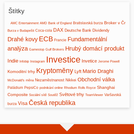
Štítky
Broker v Čr
Bratislavská burza
AMC Entertainment
AMD
Bank of England
DAX
Deutsche Bank
Dividendy
Coca-cola
Burza v Budapešti
ECB
Drahé kovy
Fundamentální
Francie
analýza
Hrubý domácí produkt
Gamestop
Gulf Brokers
Investice
Indie
Invetice
Infobip
Instagram
Jerome Powell
Kryptoměny
Mario Draghi
Lyft
Komoditní trhy
Obchodní válka
Nezaměstnanost
Nikkei
McDonald's
měna
Shanghai
Paládium
PepsiCo
podnikání online
Rhodium
Rolls Royce
Světové trhy
Composite
Varšavská
Sociální sítě
Soutěž
TeamViewer
Česká republika
Visa
burza