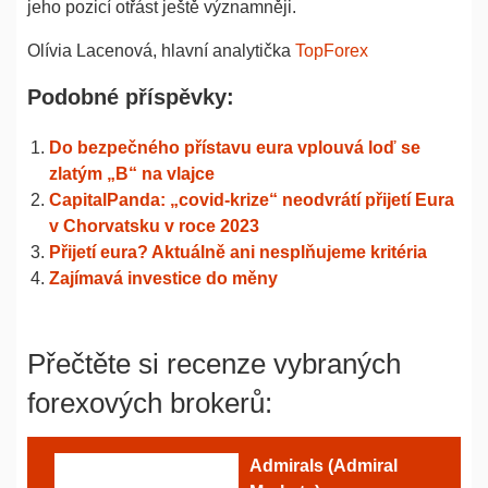
jeho pozicí otřást ještě významněji.
Olívia Lacenová, hlavní analytička
TopForex
Podobné příspěvky:
Do bezpečného přístavu eura vplouvá loď se
zlatým „B“ na vlajce
CapitalPanda: „covid-krize“ neodvrátí přijetí Eura
v Chorvatsku v roce 2023
Přijetí eura? Aktuálně ani nesplňujeme kritéria
Zajímavá investice do měny
Přečtěte si recenze vybraných
forexových brokerů:
Admirals (Admiral