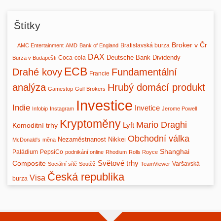
Štítky
Broker v Čr
Bratislavská burza
AMC Entertainment
AMD
Bank of England
DAX
Deutsche Bank
Dividendy
Coca-cola
Burza v Budapešti
ECB
Drahé kovy
Fundamentální
Francie
analýza
Hrubý domácí produkt
Gamestop
Gulf Brokers
Investice
Indie
Invetice
Infobip
Instagram
Jerome Powell
Kryptoměny
Mario Draghi
Lyft
Komoditní trhy
Obchodní válka
Nezaměstnanost
Nikkei
McDonald's
měna
Shanghai
Paládium
PepsiCo
podnikání online
Rhodium
Rolls Royce
Světové trhy
Composite
Varšavská
Sociální sítě
Soutěž
TeamViewer
Česká republika
Visa
burza