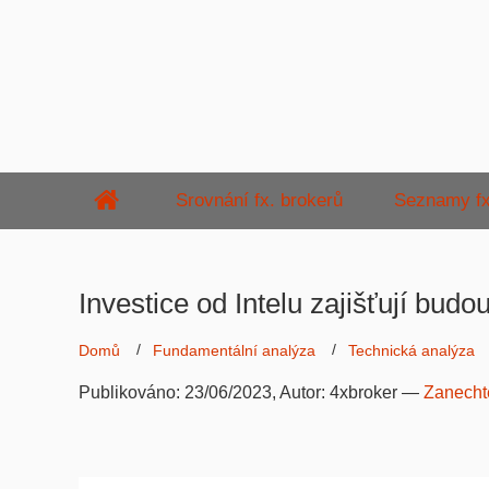
Srovnání fx. brokerů
Seznamy fx
Investice od Intelu zajišťují budo
Domů
Fundamentální analýza
Technická analýza
Publikováno:
23/06/2023
, Autor:
4xbroker
—
Zanecht