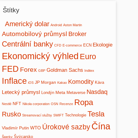
Štítky
Americký dolar
Android
Aston Martin
Automobilový průmysl
Broker
Centrální banky
Ekologie
ECN
CFD
E-commerce
Ekonomický výhled
Euro
FED
Forex
Goldman Sachs
GBP
Inditex
Inflace
Komodity
JP Morgan
Káva
iOS
Kakao
Nasdaq
Letecký průmysl
Meta
Londýn
Metaverse
Ropa
NFT
Nestlé
Nikola corporation
OSN
Recenze
Tesla
Rusko
Technologie
Streamovací služby
SWIFT
Čína
Úrokové sazby
WTO
Vladimír Putin
Švýcarsko
Šperky