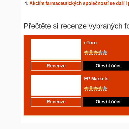
Akciím farmaceutických společností se daří 
Přečtěte si recenze vybraných f
eToro
Recenze
Otevřít účet
FP Markets
Recenze
Otevřít účet