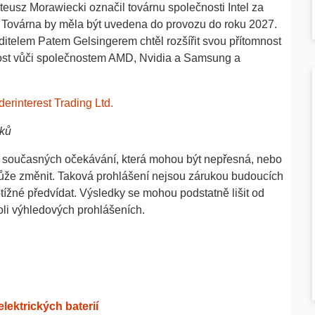
eusz Morawiecki označil továrnu společnosti Intel za
a“. Továrna by měla být uvedena do provozu do roku 2027.
editelem Patem Gelsingerem chtěl rozšířit svou přítomnost
pnost vůči společnostem AMD, Nvidia a Samsung a
erinterest Trading Ltd.
dků
a současných očekávání, která mohou být nepřesná, nebo
ůže změnit. Taková prohlášení nejsou zárukou budoucích
 obtížné předvídat. Výsledky se mohou podstatně lišit od
li výhledových prohlášeních.
ektrických baterií