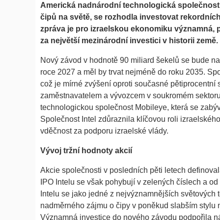
Americká nadnárodní technologická společnost I
čipů na světě, se rozhodla investovat rekordních
zpráva je pro izraelskou ekonomiku významná, p
za největší mezinárodní investici v historii země.
Nový závod v hodnotě 90 miliard šekelů se bude nac
roce 2027 a měl by trvat nejméně do roku 2035. Spo
což je mírné zvýšení oproti současné pětiprocentní s
zaměstnavatelem a vývozcem v soukromém sektoru. V
technologickou společnost Mobileye, která se zabý
Společnost Intel zdůraznila klíčovou roli izraelskéh
vděčnost za podporu izraelské vlády.
Vývoj tržní hodnoty akcií
Akcie společnosti v posledních pěti letech definova
IPO Intelu se však pohybují v zelených číslech a od 
Intelu se jako jedné z nejvýznamnějších světových 
nadměrného zájmu o čipy v poněkud slabším stylu n
Významná investice do nového závodu podpořila nál