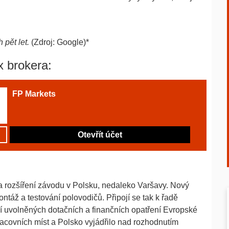
 pět let.
(Zdroj: Google)*
x brokera:
FP Markets
Otevřít účet
na rozšíření závodu v Polsku, nedaleko Varšavy. Nový
ntáž a testování polovodičů. Připojí se tak k řadě
jí uvolněných dotačních a finančních opatření Evropské
racovních míst a Polsko vyjádřilo nad rozhodnutím