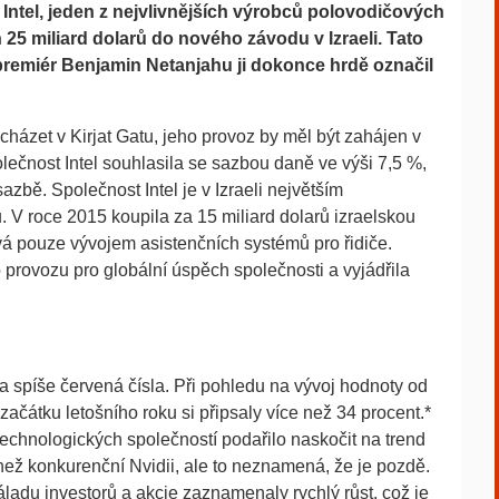
ntel, jeden z nejvlivnějších výrobců polovodičových
 25 miliard dolarů do nového závodu v Izraeli. Tato
remiér Benjamin Netanjahu ji dokonce hrdě označil
házet v Kirjat Gatu, jeho provoz by měl být zahájen v
lečnost Intel souhlasila se sazbou daně ve výši 7,5 %,
azbě. Společnost Intel je v Izraeli největším
 roce 2015 koupila za 15 miliard dolarů izraelskou
vá pouze vývojem asistenčních systémů pro řidiče.
o provozu pro globální úspěch společnosti a vyjádřila
la spíše červená čísla. Při pohledu na vývoj hodnoty od
začátku letošního roku si připsaly více než 34 procent.*
technologických společností podařilo naskočit na trend
ež konkurenční Nvidii, ale to neznamená, že je pozdě.
adu investorů a akcie zaznamenaly rychlý růst, což je