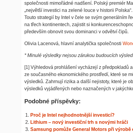
společnosti mimořádné nadšení. Polský premiér Mat
„největší investici na zelené louce v historii Polsk
Touto strategií by Intel v čele se svým generálním ř
na třech kontinentech, zajistit si konkurencescho
především obnovit svou dominanci v odvětví čipů.
Olivia Lacenová, hlavní analytička společnosti
Wond
* Minulé výsledky nejsou zárukou budoucích výsle
[1] Výhledová prohlášení vycházejí z předpokladů 
ze současného ekonomického prostředí, které se m
výsledků. Zahrnují rizika a další nejistoty, které je
výsledků vyjádřených nebo naznačených v jakýchko
Podobné příspěvky:
Proč je Intel nejhodnotnější investicí?
Lithium – nový investiční trh s novými hráči
Samsung pomůže General Motors při výrobě el