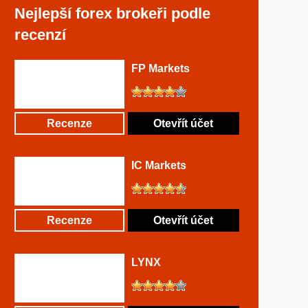
Nejlepší forex brokeři podle
recenzí
FP Markets
Recenze
Otevřít účet
IC Markets
Recenze
Otevřít účet
LYNX