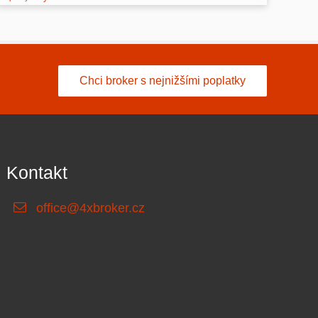
Chci broker s nejnižšími poplatky
Kontakt
office@4xbroker.cz