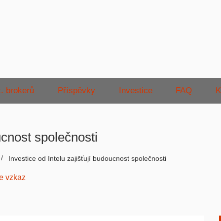
. brokerů
Příspěvky
Investice
FAQ
K
ucnost společnosti
Investice od Intelu zajišťují budoucnost společnosti
e vzkaz