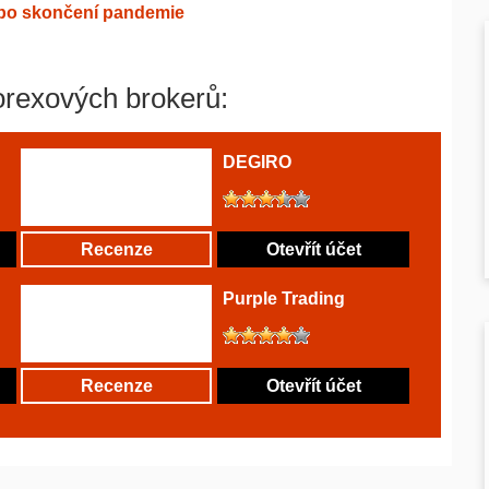
i po skončení pandemie
orexových brokerů:
DEGIRO
Recenze
Otevřít účet
Purple Trading
Recenze
Otevřít účet