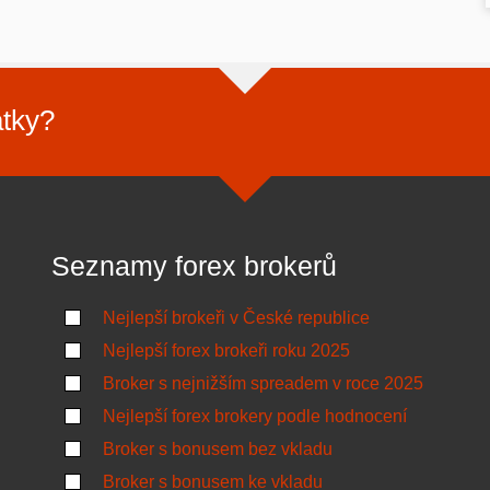
atky?
Seznamy forex brokerů
Nejlepší brokeři v České republice
Nejlepší forex brokeři roku 2025
Broker s nejnižším spreadem v roce 2025
Nejlepší forex brokery podle hodnocení
Broker s bonusem bez vkladu
Broker s bonusem ke vkladu