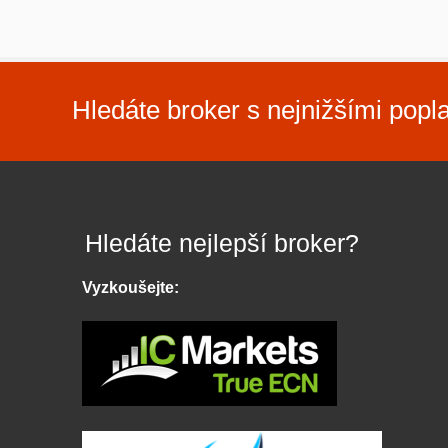
Hledáte broker s nejnižšími popl
Hledáte nejlepší broker?
Vyzkoušejte: