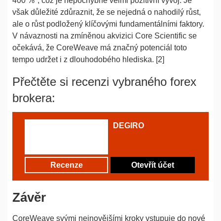
400 %*, což je nepochybně velmi pozitivní vývoj. Je
však důležité zdůraznit, že se nejedná o nahodilý růst,
ale o růst podložený klíčovými fundamentálními faktory.
V návaznosti na zmíněnou akvizici Core Scientific se
očekává, že CoreWeave má značný potenciál toto
tempo udržet i z dlouhodobého hlediska. [2]
Přečtěte si recenzi vybraného forex
brokera:
DEGIRO
Recenze
Otevřít účet
Závěr
CoreWeave svými nejnovějšími kroky vstupuje do nové