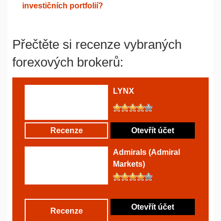
investičních portfolií?
Přečtěte si recenze vybraných
forexových brokerů:
LYNX
Recenze
Otevřít účet
Admirals (Admiral
Markets)
Otevřít účet
Recenze