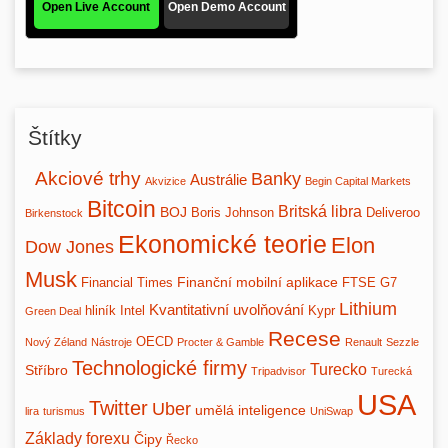
Štítky
Akciové trhy
Banky
Austrálie
Akvizice
Begin Capital Markets
Bitcoin
Britská libra
BOJ
Boris Johnson
Deliveroo
Birkenstock
Ekonomické teorie
Elon
Dow Jones
Musk
Finanční mobilní aplikace
Financial Times
FTSE
G7
Lithium
Kvantitativní uvolňování
hliník
Intel
Kypr
Green Deal
Recese
OECD
Nový Zéland
Nástroje
Procter & Gamble
Renault
Sezzle
Technologické firmy
Turecko
Stříbro
Tripadvisor
Turecká
USA
Twitter
Uber
umělá inteligence
lira
turismus
UniSwap
Základy forexu
Čipy
Řecko