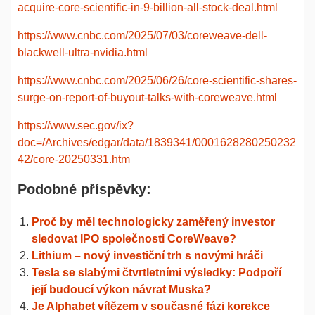
acquire-core-scientific-in-9-billion-all-stock-deal.html
https://www.cnbc.com/2025/07/03/coreweave-dell-
blackwell-ultra-nvidia.html
https://www.cnbc.com/2025/06/26/core-scientific-shares-
surge-on-report-of-buyout-talks-with-coreweave.html
https://www.sec.gov/ix?
doc=/Archives/edgar/data/1839341/0001628280250232
42/core-20250331.htm
Podobné příspěvky:
Proč by měl technologicky zaměřený investor
sledovat IPO společnosti CoreWeave?
Lithium – nový investiční trh s novými hráči
Tesla se slabými čtvrtletními výsledky: Podpoří
její budoucí výkon návrat Muska?
Je Alphabet vítězem v současné fázi korekce