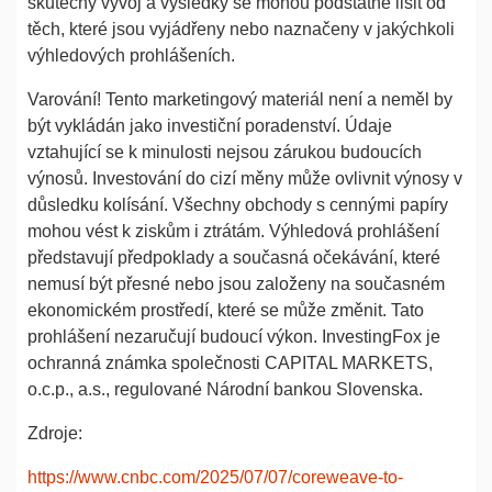
skutečný vývoj a výsledky se mohou podstatně lišit od
těch, které jsou vyjádřeny nebo naznačeny v jakýchkoli
výhledových prohlášeních.
Varování! Tento marketingový materiál není a neměl by
být vykládán jako investiční poradenství. Údaje
vztahující se k minulosti nejsou zárukou budoucích
výnosů. Investování do cizí měny může ovlivnit výnosy v
důsledku kolísání. Všechny obchody s cennými papíry
mohou vést k ziskům i ztrátám. Výhledová prohlášení
představují předpoklady a současná očekávání, které
nemusí být přesné nebo jsou založeny na současném
ekonomickém prostředí, které se může změnit. Tato
prohlášení nezaručují budoucí výkon. InvestingFox je
ochranná známka společnosti CAPITAL MARKETS,
o.c.p., a.s., regulované Národní bankou Slovenska.
Zdroje:
https://www.cnbc.com/2025/07/07/coreweave-to-