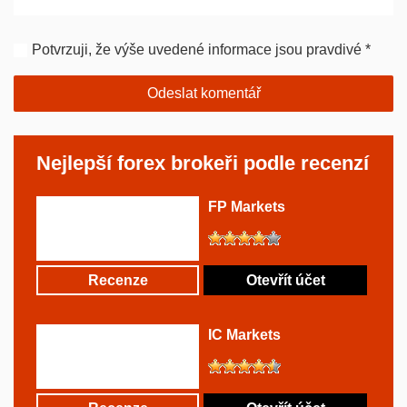
Potvrzuji, že výše uvedené informace jsou pravdivé
*
Nejlepší forex brokeři podle recenzí
FP Markets
Recenze
Otevřít účet
IC Markets