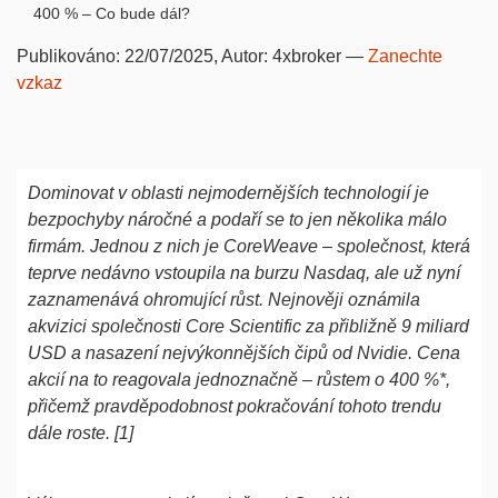
400 % – Co bude dál?
Publikováno:
22/07/2025
, Autor:
4xbroker
—
Zanechte
vzkaz
Dominovat v oblasti nejmodernějších technologií je
bezpochyby náročné a podaří se to jen několika málo
firmám. Jednou z nich je CoreWeave – společnost, která
teprve nedávno vstoupila na burzu Nasdaq, ale už nyní
zaznamenává ohromující růst. Nejnověji oznámila
akvizici společnosti Core Scientific za přibližně 9 miliard
USD a nasazení nejvýkonnějších čipů od Nvidie. Cena
akcií na to reagovala jednoznačně – růstem o 400 %*,
přičemž pravděpodobnost pokračování tohoto trendu
dále roste. [1]