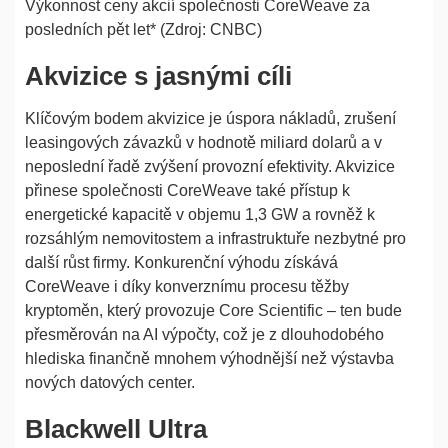
Výkonnost ceny akcií společnosti CoreWeave za
posledních pět let* (Zdroj: CNBC)
Akvizice s jasnými cíli
Klíčovým bodem akvizice je úspora nákladů, zrušení
leasingových závazků v hodnotě miliard dolarů a v
neposlední řadě zvýšení provozní efektivity. Akvizice
přinese společnosti CoreWeave také přístup k
energetické kapacitě v objemu 1,3 GW a rovněž k
rozsáhlým nemovitostem a infrastruktuře nezbytné pro
další růst firmy. Konkurenční výhodu získává
CoreWeave i díky konverznímu procesu těžby
kryptoměn, který provozuje Core Scientific – ten bude
přesměrován na AI výpočty, což je z dlouhodobého
hlediska finančně mnohem výhodnější než výstavba
nových datových center.
Blackwell Ultra