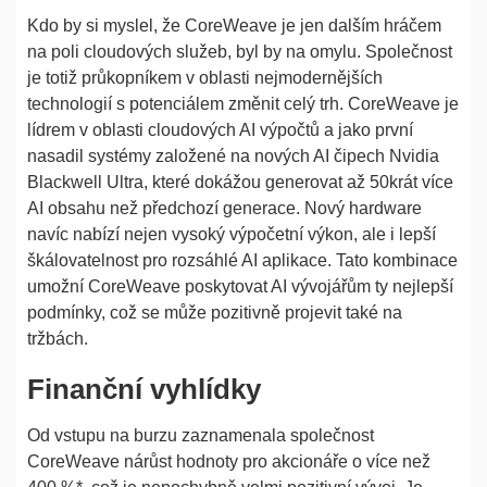
Kdo by si myslel, že CoreWeave je jen dalším hráčem
na poli cloudových služeb, byl by na omylu. Společnost
je totiž průkopníkem v oblasti nejmodernějších
technologií s potenciálem změnit celý trh. CoreWeave je
lídrem v oblasti cloudových AI výpočtů a jako první
nasadil systémy založené na nových AI čipech Nvidia
Blackwell Ultra, které dokážou generovat až 50krát více
AI obsahu než předchozí generace. Nový hardware
navíc nabízí nejen vysoký výpočetní výkon, ale i lepší
škálovatelnost pro rozsáhlé AI aplikace. Tato kombinace
umožní CoreWeave poskytovat AI vývojářům ty nejlepší
podmínky, což se může pozitivně projevit také na
tržbách.
Finanční vyhlídky
Od vstupu na burzu zaznamenala společnost
CoreWeave nárůst hodnoty pro akcionáře o více než