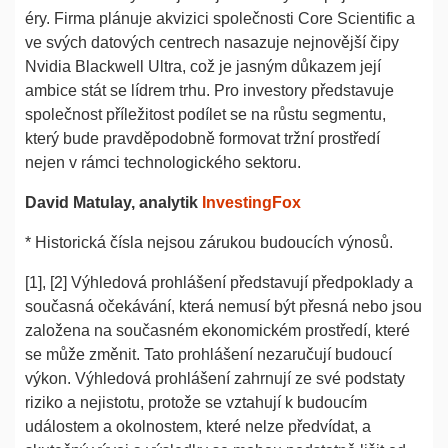
éry. Firma plánuje akvizici společnosti Core Scientific a
ve svých datových centrech nasazuje nejnovější čipy
Nvidia Blackwell Ultra, což je jasným důkazem její
ambice stát se lídrem trhu. Pro investory představuje
společnost příležitost podílet se na růstu segmentu,
který bude pravděpodobně formovat tržní prostředí
nejen v rámci technologického sektoru.
David Matulay, analytik
InvestingFox
* Historická čísla nejsou zárukou budoucích výnosů.
[1], [2] Výhledová prohlášení představují předpoklady a
současná očekávání, která nemusí být přesná nebo jsou
založena na současném ekonomickém prostředí, které
se může změnit. Tato prohlášení nezaručují budoucí
výkon. Výhledová prohlášení zahrnují ze své podstaty
riziko a nejistotu, protože se vztahují k budoucím
událostem a okolnostem, které nelze předvídat, a