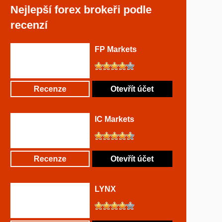
Nejlepší forex brokeři podle
recenzí
FP Markets
Recenze
Otevřít účet
IC Markets
Recenze
Otevřít účet
LYNX