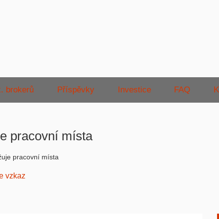
. brokerů
Příspěvky
Investice
FAQ
K
je pracovní místa
žuje pracovní místa
e vzkaz