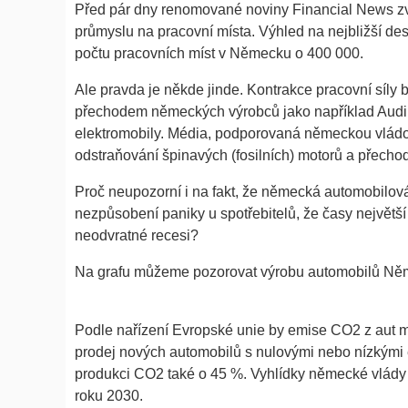
Před pár dny renomované noviny Financial News zve
průmyslu na pracovní místa. Výhled na nejbližší de
počtu pracovních míst v Německu o 400 000.
Ale pravda je někde jinde. Kontrakce pracovní síly b
přechodem německých výrobců jako například Aud
elektromobily. Média, podporovaná německou vládou
odstraňování špinavých (fosilních) motorů a přechod 
Proč neupozorní i na fakt, že německá automobilov
nezpůsobení paniky u spotřebitelů, že časy největší
neodvratné recesi?
Na grafu můžeme pozorovat výrobu automobilů Něm
Podle nařízení Evropské unie by emise CO2 z aut m
prodej nových automobilů s nulovými nebo nízkými 
produkci CO2 také o 45 %. Vyhlídky německé vlády 
roku 2030.