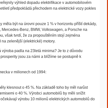
řejnily výhled dopadu elektrifikace v automobilovém
setiletí předpokládá přechodem na elektrické vozy pokles
y měla být na úrovni pouze 1 % v horizontu příští dekády,
i, Mercedes-Benz, BMW, Volkswagen, a Porsche na
, však tvrdí, že za propouštěním stojí zejména
na zelenější (elektrické) motory.
á výroba padla na 23letá minima? Je to z důvodu
 prosperity jsou za námi a blížíme se postupně k
ecka v milionech od 1994:
ěly klesnout o 45 %. Na základě toho by měl narůst
emisemi o 40 %. Výrobci automobilů by měli snížit
očekávají výrobu 10 milionů elektrických automobilů do