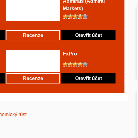
Admirals (Admiral
Markets)
Recenze
Otevřít účet
FxPro
Recenze
Otevřít účet
nomický růst