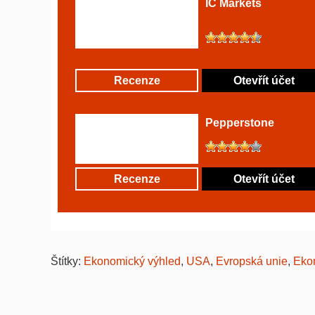
IC Markets
Recenze
Otevřít účet
Pepperstone
Recenze
Otevřít účet
Štítky:
Ekonomický výhled
,
USA
,
Evropská unie
,
Eko