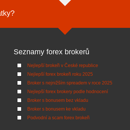
atky?
Seznamy forex brokerů
Nejlepší brokeři v České republice
Nejlepší forex brokeři roku 2025
Broker s nejnižším spreadem v roce 2025
Nejlepší forex brokery podle hodnocení
Broker s bonusem bez vkladu
Broker s bonusem ke vkladu
Podvodní a scam forex brokeři