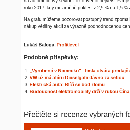
na automobilový sektor, což dovedlo největší evrops
roku 2017, kdy meziročně poklesl z 2,5 % na 1,5 % 
Na grafu můžeme pozorovat postupný trend zpomalo
nákup většiny akcií za výrazně podhodnocenou cen
Lukáš Baloga,
Profitlevel
Podobné příspěvky:
„Vyrobené v Nemecku“: Tesla otvára predajňu
VW už má aféru Dieselgate dávno za sebou
Elektrická auta: Blíží se bod zlomu
Budoucnost elektromobility drží v rukou Čína
Přečtěte si recenze vybraných f