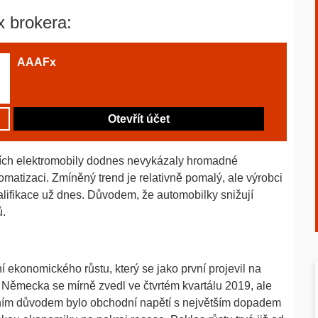
x brokera:
AAAFx
Otevřít účet
ích elektromobily dodnes nevykázaly hromadné
matizaci. Zmíněný trend je relativně pomalý, ale výrobci
lifikace už dnes. Důvodem, že automobilky snižují
ů.
ekonomického růstu, který se jako první projevil na
Německa se mírně zvedl ve čtvrtém kvartálu 2019, ale
lavním důvodem bylo obchodní napětí s největším dopadem