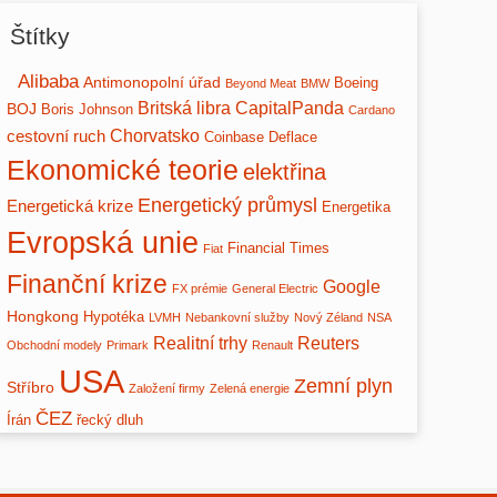
Štítky
Alibaba
Antimonopolní úřad
Boeing
Beyond Meat
BMW
Britská libra
CapitalPanda
BOJ
Boris Johnson
Cardano
Chorvatsko
cestovní ruch
Coinbase
Deflace
Ekonomické teorie
elektřina
Energetický průmysl
Energetická krize
Energetika
Evropská unie
Financial Times
Fiat
Finanční krize
Google
FX prémie
General Electric
Hongkong
Hypotéka
LVMH
Nebankovní služby
Nový Zéland
NSA
Realitní trhy
Reuters
Obchodní modely
Primark
Renault
USA
Zemní plyn
Stříbro
Založení firmy
Zelená energie
ČEZ
Írán
řecký dluh