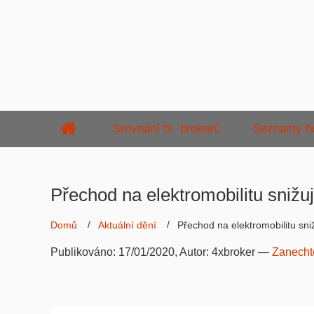
Srovnání fx. brokerů
Seznamy fx
Přechod na elektromobilitu snižu
Domů
Aktuální dění
Přechod na elektromobilitu sni
Publikováno:
17/01/2020
, Autor:
4xbroker
—
Zanecht