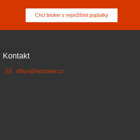
Chci broker s nejnižšími poplatky
Kontakt
office@4xbroker.cz