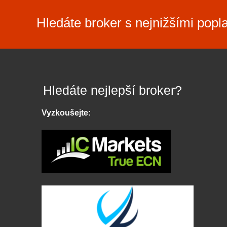
Hledáte broker s nejnižšími popl
Hledáte nejlepší broker?
Vyzkoušejte: