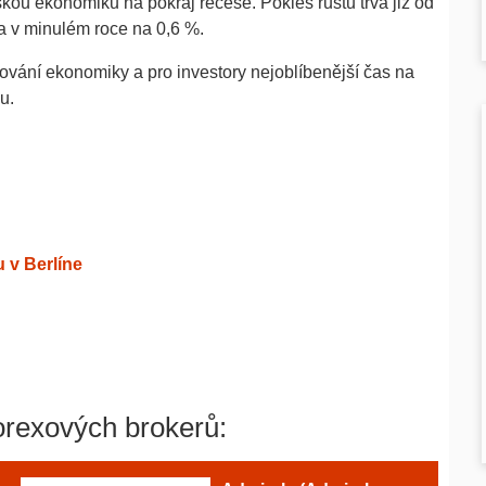
kou ekonomiku na pokraj recese. Pokles růstu trvá již od
a v minulém roce na 0,6 %.
vání ekonomiky a pro investory nejoblíbenější čas na
u.
 v Berlíne
orexových brokerů: