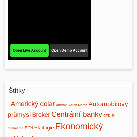
Štítky
Americký dolar
Automobilový
Android
Aston Martin
Centrální banky
průmysl
Broker
CFD
E-
Ekonomický
Ekologie
ECN
commerce