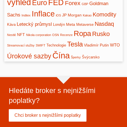
výhled
FED
Euro
Forex
Goldman
GBP
Inflace
Komodity
Sachs
JP Morgan
Inditex
iOS
Kakao
Nasdaq
Letecký průmysl
Meta
Káva
Londýn
Metaverse
Ropa
Rusko
NFT
Nestlé
Nikola corporation
OSN
Recenze
Tesla
WTO
Vladimír Putin
Technologie
Streamovací služby
SWIFT
Čína
Úrokové sazby
Švýcarsko
Šperky
Hledáte broker s nejnižšími
poplatky?
Chci broker s nejnižšími poplatky