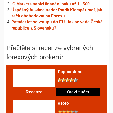
IC Markets nabízí finanční páku až 1 : 500
Úspěšný full-time trader Patrik Klempár radí, jak
začít obchodovat na Forexu.
Patnáct let od vstupu do EU. Jak se vede České
republice a Slovensku?
Přečtěte si recenze vybraných
forexových brokerů:
Pepperstone
Recenze
Otevřít účet
eToro