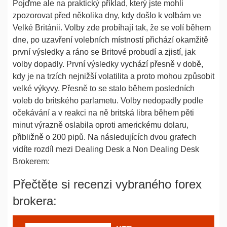
Pojďme ale na praktický příklad, který jste mohli
zpozorovat před několika dny, kdy došlo k volbám ve
Velké Británii. Volby zde probíhají tak, že se volí během
dne, po uzavření volebních místností přichází okamžitě
první výsledky a ráno se Britové probudí a zjistí, jak
volby dopadly. První výsledky vychází přesně v době,
kdy je na trzích nejnižší volatilita a proto mohou způsobit
velké výkyvy. Přesně to se stalo během posledních
voleb do britského parlametu. Volby nedopadly podle
očekávání a v reakci na ně britská libra během pěti
minut výrazně oslabila oproti americkému dolaru,
přibližně o 200 pipů. Na následujících dvou grafech
vidíte rozdíl mezi Dealing Desk a Non Dealing Desk
Brokerem:
Přečtěte si recenzi vybraného forex
brokera: