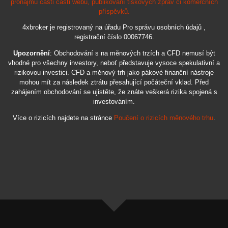
pronájmu části části webu, publikování tiskových zpráv či komerčních
příspěvků.
4xbroker je registrovaný na úřadu Pro správu osobních údajů ,
registrační číslo 00067746.
Upozornění
: Obchodování s na měnových trzích a CFD nemusí být
vhodné pro všechny investory, neboť představuje vysoce spekulativní a
rizikovou investici. CFD a měnový trh jako pákové finanční nástroje
mohou mít za následek ztrátu přesahující počáteční vklad. Před
zahájením obchodování se ujistěte, že znáte veškerá rizika spojená s
investováním.
Více o rizicích najdete na stránce
Poučení o rizicích měnového trhu
.