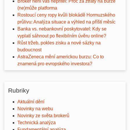
Broker není váš nepřítel: Proč za ztráty na burze
(ne)může platforma
Rostoucí ceny ropy kvůli blokádě Hormuzského
průlivu: Analýza situace a výhled na příští měsíc
Banka vs. nebankovní poskytovatel: Kdy se
vyplatí sáhnout po flexibilním úvěru online?
Růst tržeb, pokles zisku a nové sázky na
budoucnost
AstraZeneca mění americkou burzu: Co to
znamená pro evropského investora?
Rubriky
Aktuální dění
Novinky na webu
Novinky ze světa brokerů
Technická analýza
Fundamentální analýza