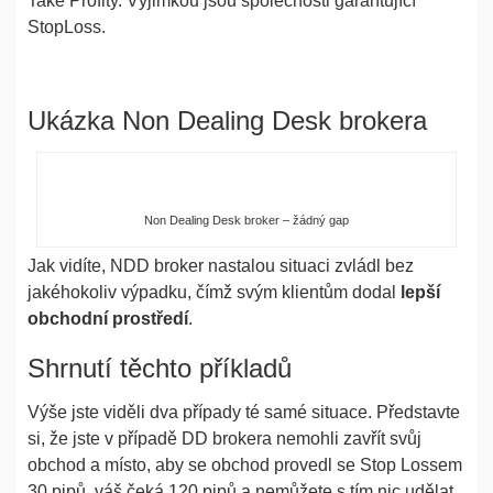
Take Profity. Výjimkou jsou společnosti garantující
StopLoss.
Ukázka Non Dealing Desk brokera
Non Dealing Desk broker – žádný gap
Jak vidíte, NDD broker nastalou situaci zvládl bez
jakéhokoliv výpadku, čímž svým klientům dodal
lepší
obchodní prostředí
.
Shrnutí těchto příkladů
Výše jste viděli dva případy té samé situace. Představte
si, že jste v případě DD brokera nemohli zavřít svůj
obchod a místo, aby se obchod provedl se Stop Lossem
30 pipů, váš čeká 120 pipů a nemůžete s tím nic udělat.