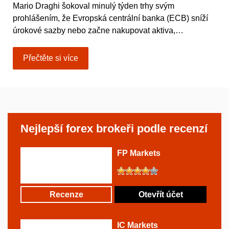
Mario Draghi šokoval minulý týden trhy svým
prohlášením, že Evropská centrální banka (ECB) sníží
úrokové sazby nebo začne nakupovat aktiva,…
Přečtěte si více
Nejlepší forex brokeři podle recenzí
FP Markets
Recenze
Otevřít účet
IC Markets