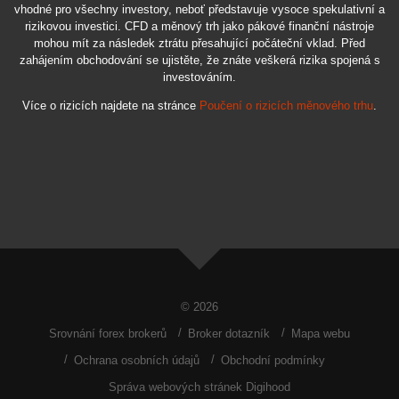
vhodné pro všechny investory, neboť představuje vysoce spekulativní a
rizikovou investici. CFD a měnový trh jako pákové finanční nástroje
mohou mít za následek ztrátu přesahující počáteční vklad. Před
zahájením obchodování se ujistěte, že znáte veškerá rizika spojená s
investováním.
Více o rizicích najdete na stránce
Poučení o rizicích měnového trhu
.
© 2026
Srovnání forex brokerů
Broker dotazník
Mapa webu
Ochrana osobních údajů
Obchodní podmínky
Správa webových stránek Digihood