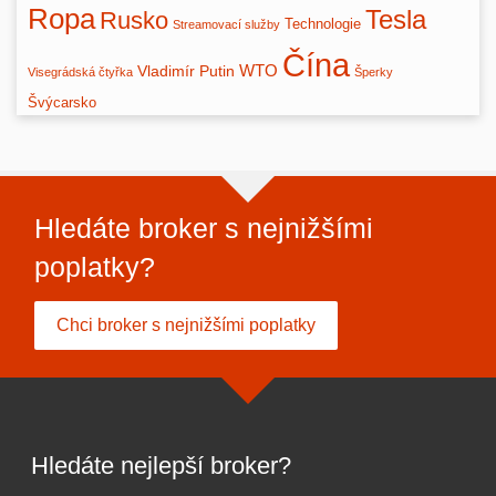
Ropa
Tesla
Rusko
Technologie
Streamovací služby
Čína
WTO
Vladimír Putin
Visegrádská čtyřka
Šperky
Švýcarsko
Hledáte broker s nejnižšími
poplatky?
Chci broker s nejnižšími poplatky
Hledáte nejlepší broker?