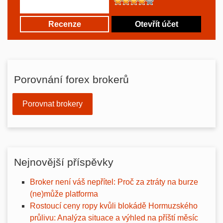
Recenze
Otevřít účet
Porovnání forex brokerů
Porovnat brokery
Nejnovější příspěvky
Broker není váš nepřítel: Proč za ztráty na burze
(ne)může platforma
Rostoucí ceny ropy kvůli blokádě Hormuzského
průlivu: Analýza situace a výhled na příští měsíc