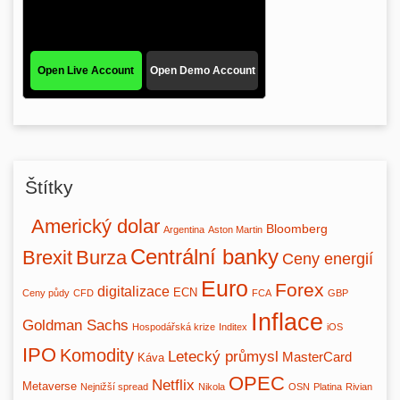
Štítky
Americký dolar
Bloomberg
Argentina
Aston Martin
Centrální banky
Brexit
Burza
Ceny energií
Euro
Forex
digitalizace
ECN
Ceny půdy
CFD
FCA
GBP
Inflace
Goldman Sachs
Hospodářská krize
Inditex
iOS
IPO
Komodity
Letecký průmysl
MasterCard
Káva
OPEC
Netflix
Metaverse
Nejnižší spread
Nikola
OSN
Platina
Rivian