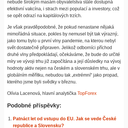
nebude širokým masám obyvatelstva stále dostupná
efektivní vakcína, i strach mezi populací a investory, což
se opět odrazí na kapitálových trzích.
Je však pravděpodobné, že pokud nenastane nějaká
mimořádná situace, pokles by nemusel být tak výrazný,
jako tomu bylo u první vlny pandemie, na kterou nebyl
svět dostatečně připraven. Jelikož odborníci příchod
druhé vlny předpokládají, očekáváme, že bude do určité
míry ve vývoji trhu již započítána a její důsledky na vývoj
hodnoty aktiv nejen na českém a slovenském trhu, ale v
globálním měřítku, nebudou tak „extrémní“ jako propad,
kterého jsme byli svědky v březnu.
Olívia Lacenová, hlavní analytička
TopForex
Podobné příspěvky:
Patnáct let od vstupu do EU. Jak se vede České
republice a Slovensku?