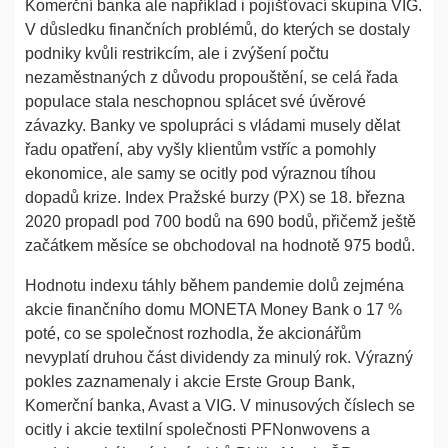
Komerční banka ale například i pojišťovací skupina VIG.
V důsledku finančních problémů, do kterých se dostaly
podniky kvůli restrikcím, ale i zvýšení počtu
nezaměstnaných z důvodu propouštění, se celá řada
populace stala neschopnou splácet své úvěrové
závazky. Banky ve spolupráci s vládami musely dělat
řadu opatření, aby vyšly klientům vstříc a pomohly
ekonomice, ale samy se ocitly pod výraznou tíhou
dopadů krize. Index Pražské burzy (PX) se 18. března
2020 propadl pod 700 bodů na 690 bodů, přičemž ještě
začátkem měsíce se obchodoval na hodnotě 975 bodů.
Hodnotu indexu táhly během pandemie dolů zejména
akcie finančního domu MONETA Money Bank o 17 %
poté, co se společnost rozhodla, že akcionářům
nevyplatí druhou část dividendy za minulý rok. Výrazný
pokles zaznamenaly i akcie Erste Group Bank,
Komerční banka, Avast a VIG. V minusových číslech se
ocitly i akcie textilní společnosti PFNonwovens a