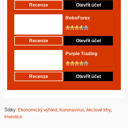
Recenze
Otevřít účet
RoboForex
Recenze
Otevřít účet
Purple Trading
Recenze
Otevřít účet
Štítky:
Ekonomický výhled
,
Koronavirus
,
Akciové trhy
,
Investice