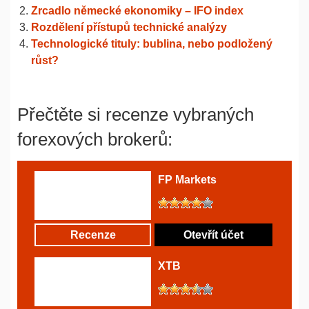
Zrcadlo německé ekonomiky – IFO index
Rozdělení přístupů technické analýzy
Technologické tituly: bublina, nebo podložený
růst?
Přečtěte si recenze vybraných
forexových brokerů:
FP Markets
Recenze
Otevřít účet
XTB