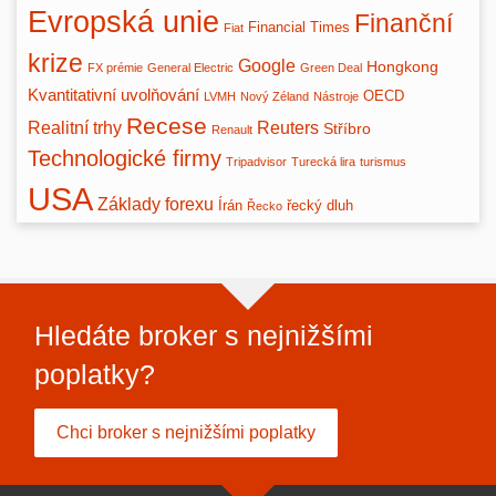
Evropská unie
Finanční
Financial Times
Fiat
krize
Google
Hongkong
FX prémie
General Electric
Green Deal
Kvantitativní uvolňování
OECD
LVMH
Nový Zéland
Nástroje
Recese
Realitní trhy
Reuters
Stříbro
Renault
Technologické firmy
Tripadvisor
Turecká lira
turismus
USA
Základy forexu
Írán
řecký dluh
Řecko
Hledáte broker s nejnižšími
poplatky?
Chci broker s nejnižšími poplatky