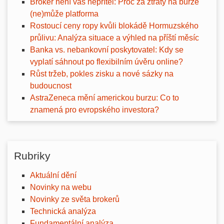
Broker není váš nepřítel: Proč za ztráty na burze
(ne)může platforma
Rostoucí ceny ropy kvůli blokádě Hormuzského
průlivu: Analýza situace a výhled na příští měsíc
Banka vs. nebankovní poskytovatel: Kdy se
vyplatí sáhnout po flexibilním úvěru online?
Růst tržeb, pokles zisku a nové sázky na
budoucnost
AstraZeneca mění americkou burzu: Co to
znamená pro evropského investora?
Rubriky
Aktuální dění
Novinky na webu
Novinky ze světa brokerů
Technická analýza
Fundamentální analýza