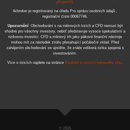
příspěvků.
4xbroker je registrovaný na úřadu Pro správu osobních údajů ,
registrační číslo 00067746.
Upozornění
: Obchodování s na měnových trzích a CFD nemusí být
vhodné pro všechny investory, neboť představuje vysoce spekulativní a
rizikovou investici. CFD a měnový trh jako pákové finanční nástroje
mohou mít za následek ztrátu přesahující počáteční vklad. Před
zahájením obchodování se ujistěte, že znáte veškerá rizika spojená s
investováním.
Více o rizicích najdete na stránce
Poučení o rizicích měnového trhu
.
© 2026