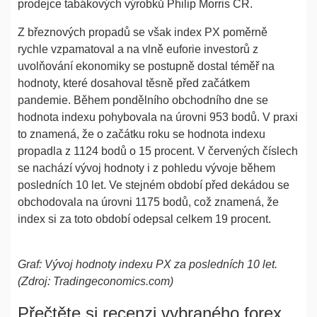
prodejce tabákových výrobků Philip Morris ČR.
Z březnových propadů se však index PX poměrně
rychle vzpamatoval a na vlně euforie investorů z
uvolňování ekonomiky se postupně dostal téměř na
hodnoty, které dosahoval těsně před začátkem
pandemie. Během pondělního obchodního dne se
hodnota indexu pohybovala na úrovni 953 bodů. V praxi
to znamená, že o začátku roku se hodnota indexu
propadla z 1124 bodů o 15 procent. V červených číslech
se nachází vývoj hodnoty i z pohledu vývoje během
posledních 10 let. Ve stejném období před dekádou se
obchodovala na úrovni 1175 bodů, což znamená, že
index si za toto období odepsal celkem 19 procent.
Graf: Vývoj hodnoty indexu PX za posledních 10 let.
(Zdroj: Tradingeconomics.com)
Přečtěte si recenzi vybraného forex