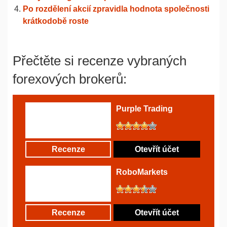
Po rozdělení akcií zpravidla hodnota společnosti
krátkodobě roste
Přečtěte si recenze vybraných
forexových brokerů:
Purple Trading
Recenze
Otevřít účet
RoboMarkets
Recenze
Otevřít účet