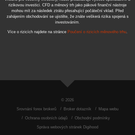
rizikovou investici. CFD a měnový trh jako pákové finanční nástroje
mohou mít za následek ztrátu přesahující počáteční vklad. Před
zahájením obchodování se ujistěte, že znáte veškerá rizika spojená s
investováním.
Více o rizicích najdete na stránce
Poučení o rizicích měnového trhu
.
© 2026
Srovnání forex brokerů
Broker dotazník
Mapa webu
Ochrana osobních údajů
Obchodní podmínky
Správa webových stránek Digihood