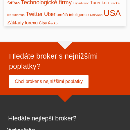
Technologické firmy
Turecko
Stříbro
Tripadvisor
Turecká
USA
Twitter
Uber
umělá inteligence
lira
turismus
UniSwap
Základy forexu
Čipy
Řecko
Hledáte broker s nejnižšími
poplatky?
Chci broker s nejnižšími poplatky
Hledáte nejlepší broker?