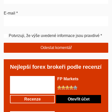
E-mail
*
Potvrzuji, že výše uvedené informace jsou pravdivé
*
Nejlepší forex brokeři podle recenzí
FP Markets
Recenze
Otevřít účet