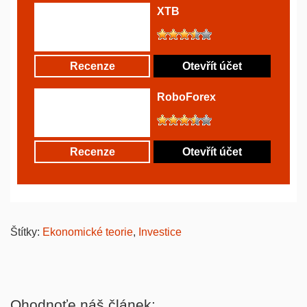
XTB
Recenze
Otevřít účet
RoboForex
Recenze
Otevřít účet
Štítky:
Ekonomické teorie
,
Investice
Ohodnoťe náš článek: