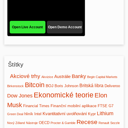
Štítky
Akciové trhy
Banky
Austrálie
Akvizice
Begin Capital Markets
Bitcoin
Britská libra
BOJ
Boris Johnson
Deliveroo
Birkenstock
Ekonomické teorie
Elon
Dow Jones
Musk
Finanční mobilní aplikace
Financial Times
FTSE
G7
Lithium
Kvantitativní uvolňování
hliník
Intel
Kypr
Green Deal
Recese
OECD
Nový Zéland
Nástroje
Procter & Gamble
Renault
Sezzle