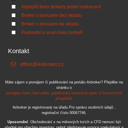
Nejlepší forex brokery podle hodnocení
Broker s bonusem bez vkladu
Broker s bonusem ke vkladu
Podvodní a scam forex brokeři
Kontakt
office@4xbroker.cz
Máte zájem o pronájem či publikování na portálu 4xbroker? Přejděte na
stránku o
pronájmu části části webu, publikování tiskových zpráv či komerčních
příspěvků.
4xbroker je registrovaný na úřadu Pro správu osobních údajů ,
registrační číslo 00067746.
Upozornění
: Obchodování s na měnových trzích a CFD nemusí být
vhodné pro všechny investory, neboť představuje vysoce spekulativní a