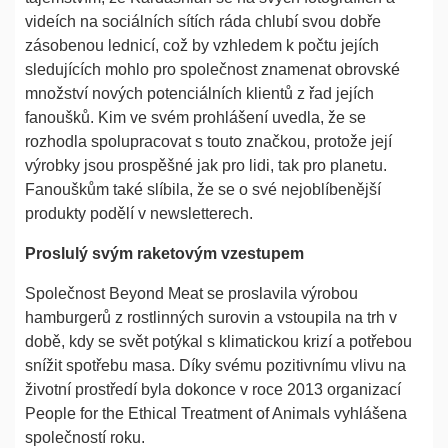
videích na sociálních sítích ráda chlubí svou dobře
zásobenou lednicí, což by vzhledem k počtu jejích
sledujících mohlo pro společnost znamenat obrovské
množství nových potenciálních klientů z řad jejích
fanoušků. Kim ve svém prohlášení uvedla, že se
rozhodla spolupracovat s touto značkou, protože její
výrobky jsou prospěšné jak pro lidi, tak pro planetu.
Fanouškům také slíbila, že se o své nejoblíbenější
produkty podělí v newsletterech.
Proslulý svým raketovým vzestupem
Společnost Beyond Meat se proslavila výrobou
hamburgerů z rostlinných surovin a vstoupila na trh v
době, kdy se svět potýkal s klimatickou krizí a potřebou
snížit spotřebu masa. Díky svému pozitivnímu vlivu na
životní prostředí byla dokonce v roce 2013 organizací
People for the Ethical Treatment of Animals vyhlášena
společností roku.