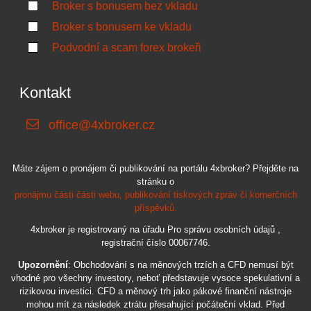
Broker s bonusem bez vkladu
Broker s bonusem ke vkladu
Podvodní a scam forex brokeři
Kontakt
office@4xbroker.cz
Máte zájem o pronájem či publikování na portálu 4xbroker? Přejděte na
stránku o
pronájmu části části webu, publikování tiskových zpráv či komerčních
příspěvků.
4xbroker je registrovaný na úřadu Pro správu osobních údajů ,
registrační číslo 00067746.
Upozornění
: Obchodování s na měnových trzích a CFD nemusí být
vhodné pro všechny investory, neboť představuje vysoce spekulativní a
rizikovou investici. CFD a měnový trh jako pákové finanční nástroje
mohou mít za následek ztrátu přesahující počáteční vklad. Před