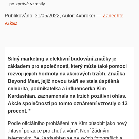
po zprávě vzrostly.
Publikováno:
31/05/2022
, Autor:
4xbroker
—
Zanechte
vzkaz
Silný marketing a efektivní budování značky je
základem pro společnosti, který může také pomoci
rozvoji jejich hodnoty na akciových trzích. Značka
Beyond Meat, jejíž novou tváří se stala úspěšná
celebrita, podnikatelka a influencerka Kim
Kardashian, zaznamenala na trzích pozitivní ohlas.
Akcie společnosti po tomto oznámení vzrostly o 13
procent. *
Podle oficiálního prohlášení má Kim působit jako nový
„hlavní poradce pro chuť a vůni“. Není žádným
tajemstvím, že Kardashian se na svých fotografiích a