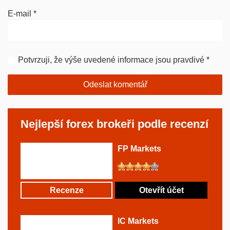
E-mail
*
Potvrzuji, že výše uvedené informace jsou pravdivé
*
Nejlepší forex brokeři podle recenzí
FP Markets
Recenze
Otevřít účet
IC Markets