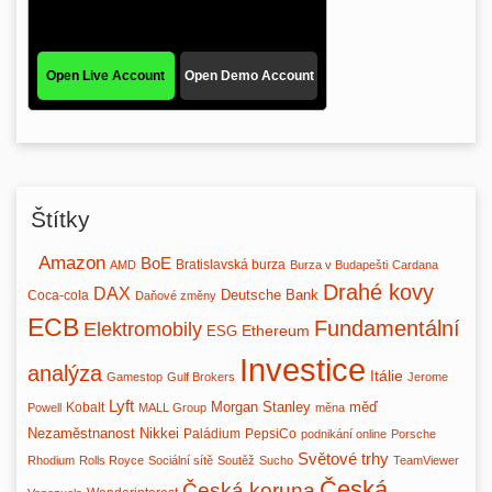
Štítky
Amazon
BoE
Bratislavská burza
AMD
Burza v Budapešti
Cardana
Drahé kovy
DAX
Deutsche Bank
Coca-cola
Daňové změny
ECB
Fundamentální
Elektromobily
Ethereum
ESG
Investice
analýza
Itálie
Gamestop
Gulf Brokers
Jerome
Lyft
Morgan Stanley
měď
Kobalt
Powell
MALL Group
měna
Nezaměstnanost
Nikkei
Paládium
PepsiCo
podnikání online
Porsche
Světové trhy
Rhodium
Rolls Royce
Sociální sítě
Soutěž
Sucho
TeamViewer
Česká
Česká koruna