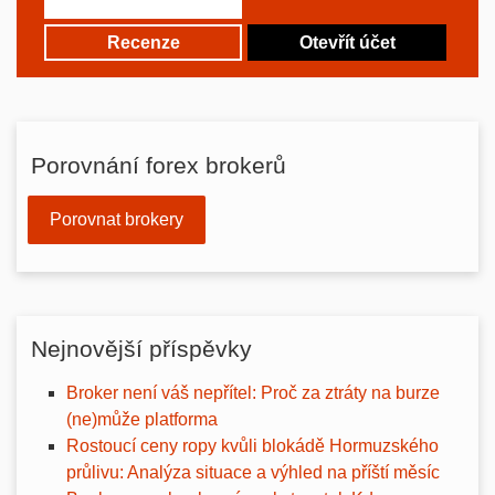
Recenze
Otevřít účet
Porovnání forex brokerů
Porovnat brokery
Nejnovější příspěvky
Broker není váš nepřítel: Proč za ztráty na burze
(ne)může platforma
Rostoucí ceny ropy kvůli blokádě Hormuzského
průlivu: Analýza situace a výhled na příští měsíc