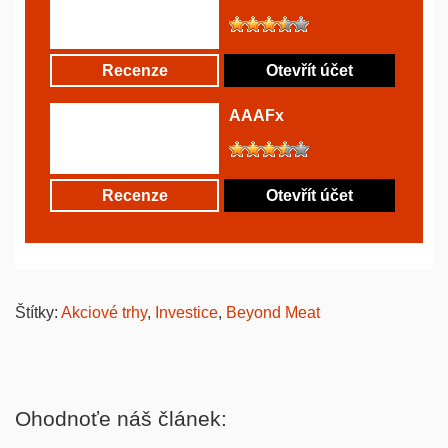
Recenze
Otevřít účet
AAAFx
Recenze
Otevřít účet
Štítky:
Akciové trhy
,
Investice
,
Beyond Meat
Ohodnoťe náš článek: