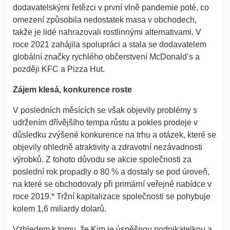
dodavatelskými řetězci v první vlně pandemie poté, co
omezení způsobila nedostatek masa v obchodech,
takže je lidé nahrazovali rostlinnými alternativami. V
roce 2021 zahájila spolupráci a stala se dodavatelem
globální značky rychlého občerstvení McDonald’s a
později KFC a Pizza Hut.
Zájem klesá, konkurence roste
V posledních měsících se však objevily problémy s
udržením dřívějšího tempa růstu a pokles prodeje v
důsledku zvýšené konkurence na trhu a otázek, které se
objevily ohledně atraktivity a zdravotní nezávadnosti
výrobků. Z tohoto důvodu se akcie společnosti za
poslední rok propadly o 80 % a dostaly se pod úroveň,
na které se obchodovaly při primární veřejné nabídce v
roce 2019.* Tržní kapitalizace společnosti se pohybuje
kolem 1,6 miliardy dolarů.
Vzhledem k tomu, že Kim je úspěšnou podnikatelkou a