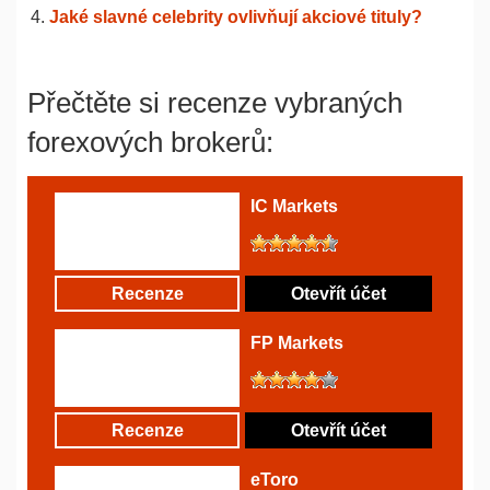
Jaké slavné celebrity ovlivňují akciové tituly?
Přečtěte si recenze vybraných
forexových brokerů:
IC Markets
Recenze
Otevřít účet
FP Markets
Recenze
Otevřít účet
eToro