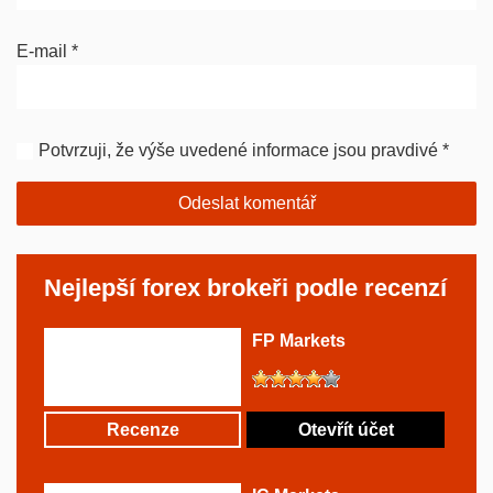
E-mail
*
Potvrzuji, že výše uvedené informace jsou pravdivé
*
Nejlepší forex brokeři podle recenzí
FP Markets
Recenze
Otevřít účet