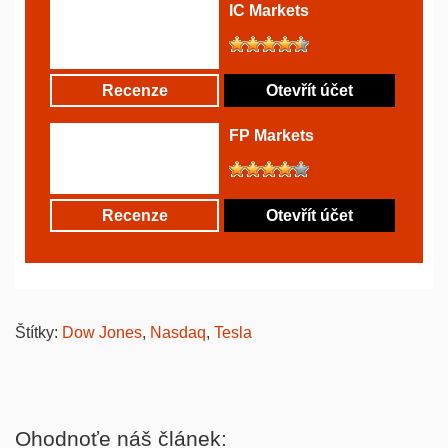
IC Markets
Recenze
Otevřít účet
FP Markets
Recenze
Otevřít účet
Štítky:
Dow Jones
,
Nasdaq
,
Tesla
Ohodnoťe náš článek: