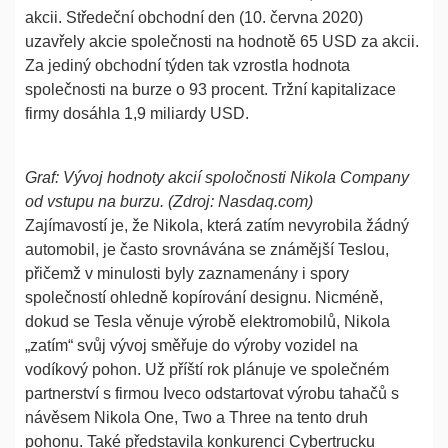
akcii. Středeční obchodní den (10. června 2020)
uzavřely akcie společnosti na hodnotě 65 USD za akcii.
Za jediný obchodní týden tak vzrostla hodnota
společnosti na burze o 93 procent. Tržní kapitalizace
firmy dosáhla 1,9 miliardy USD.
Graf: Vývoj hodnoty akcií spoločnosti Nikola Company
od vstupu na burzu. (Zdroj: Nasdaq.com)
Zajímavostí je, že Nikola, která zatím nevyrobila žádný
automobil, je často srovnávána se známější Teslou,
přičemž v minulosti byly zaznamenány i spory
společností ohledně kopírování designu. Nicméně,
dokud se Tesla věnuje výrobě elektromobilů, Nikola
„zatím“ svůj vývoj směřuje do výroby vozidel na
vodíkový pohon. Už příští rok plánuje ve společném
partnerství s firmou Iveco odstartovat výrobu tahačů s
návěsem Nikola One, Two a Three na tento druh
pohonu. Také představila konkurenci Cybertrucku