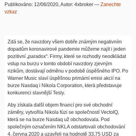
Publikováno:
12/06/2020
, Autor:
4xbroker
—
Zanechte
vzkaz
Zdá se, že navzdory všem dobře známým negativním
dopadům koronavirové pandemie můžeme najít i jeden
pozitivní „paradox“. Firmy, které se rozhodly neodkládat
vstup na burzu v tomto období navzdory zjevným
rizikům, dostávají odměnu v podobě úspěšného IPO. Po
Warner Music slaví úspěšnou primární emisi akcií na
burze Nasdaq i Nikola Corporation, která představuje
konkurenci slavnější Tesly.
Aby získala další objem financí pro své obchodní
záměry, vytvořila Nikola fúzi se společností VectoIQ,
která se na burze Nasdaq už obchodovala. Pod
společným označením NKLA odstartovali obchodování
4. června 2020 a uzavřeli na hodnotě 33,75 USD za