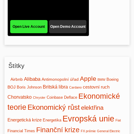
Štítky
Apple
Alibaba
Airbnb
Antimonopolní úřad
Boeing
BMW
Britská libra
BOJ
cestovní ruch
Boris Johnson
Cardano
Ekonomické
Chorvatsko
Coinbase
Deflace
Chrysler
teorie
Ekonomický růst
elektřina
Evropská unie
Energetická krize
Energetika
Fiat
Finanční krize
Financial Times
FX prémie
General Electric