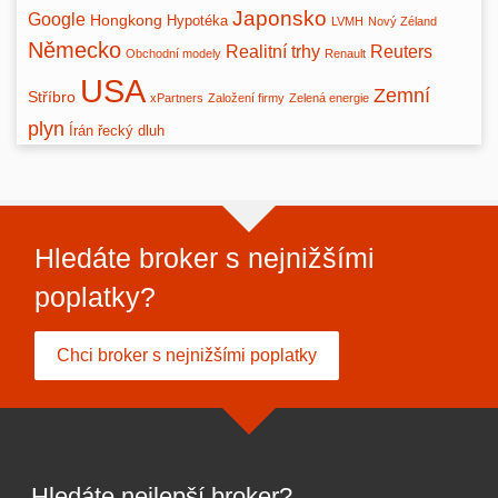
Japonsko
Google
Hongkong
Hypotéka
LVMH
Nový Zéland
Německo
Realitní trhy
Reuters
Obchodní modely
Renault
USA
Zemní
Stříbro
xPartners
Založení firmy
Zelená energie
plyn
Írán
řecký dluh
Hledáte broker s nejnižšími
poplatky?
Chci broker s nejnižšími poplatky
Hledáte nejlepší broker?