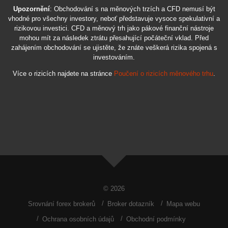
Upozornění
: Obchodování s na měnových trzích a CFD nemusí být
vhodné pro všechny investory, neboť představuje vysoce spekulativní a
rizikovou investici. CFD a měnový trh jako pákové finanční nástroje
mohou mít za následek ztrátu přesahující počáteční vklad. Před
zahájením obchodování se ujistěte, že znáte veškerá rizika spojená s
investováním.
Více o rizicích najdete na stránce
Poučení o rizicích měnového trhu
.
© 2026
Srovnání forex brokerů
Broker dotazník
Mapa webu
Ochrana osobních údajů
Obchodní podmínky