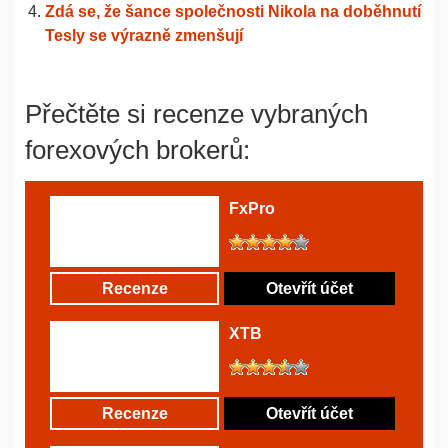
Zdá se, že šance společnosti Nikola na doběhnutí
Tesly se výrazně zmenšují
Přečtěte si recenze vybraných
forexových brokerů:
FxPro
Recenze
Otevřít účet
XTB
Recenze
Otevřít účet