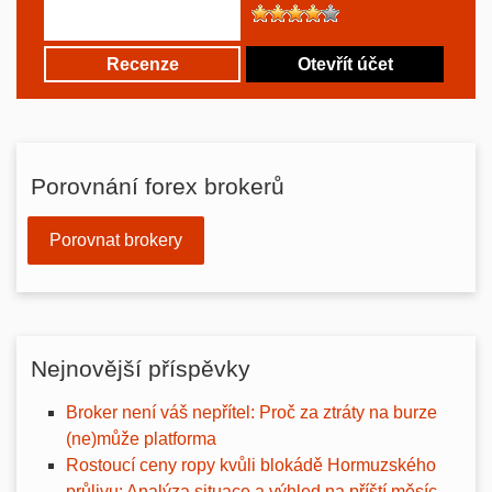
Recenze
Otevřít účet
Porovnání forex brokerů
Porovnat brokery
Nejnovější příspěvky
Broker není váš nepřítel: Proč za ztráty na burze
(ne)může platforma
Rostoucí ceny ropy kvůli blokádě Hormuzského
průlivu: Analýza situace a výhled na příští měsíc