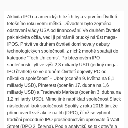
Aktivita IPO na amerických trzích byla v prvním čtvrtletí
letošního roku velmi mělká. Důvodem bylo zejména
odstavení vlády USA od financování. Ve druhém čtvrtletí
pak aktivita ožila, vedl ji primárně prudký nárůst mega-
IPOS. Právě ve druhém čtvrtletí dominovaly debuty
technologických společností, z nichž mnohé spadají do
kategorie “Tech Unicorns”. Po březnovém IPO
společnosti Lyft ve výši 2,3 miliardy USD (jediný mega-
IPO čtvrtletí) se ve druhém čtvrtletí objevily PO od
několika společností – Uber (oceněn 9. května na 8,1
miliardy USD), Pinterest (oceněn 17. dubna na 1,6
miliardy USD) a Tradeweb Markets (oceněn 3. dubna na
1,2 miliardy USD). Mimo jiné například společnost Slack
následoval krok společnosti Spotify z roku 2018 tím, že
přímo uvedl své akcie na trh (DPO), čímž se vyhnul
tradiční proceduře IPO prostřednictvím upisovatelů Wall
Street (DPO 2. června). Podle analytiků se tak otevřela