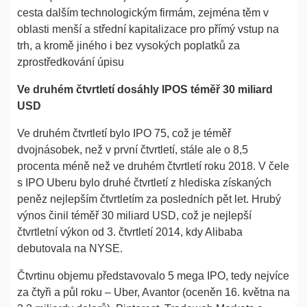
cesta dalším technologickým firmám, zejména těm v
oblasti menší a střední kapitalizace pro přímý vstup na
trh, a kromě jiného i bez vysokých poplatků za
zprostředkování úpisu
Ve druhém čtvrtletí dosáhly IPOS téměř 30 miliard
USD
Ve druhém čtvrtletí bylo IPO 75, což je téměř
dvojnásobek, než v první čtvrtletí, stále ale o 8,5
procenta méně než ve druhém čtvrtletí roku 2018. V čele
s IPO Uberu bylo druhé čtvrtletí z hlediska získaných
peněz nejlepším čtvrtletím za posledních pět let. Hrubý
výnos činil téměř 30 miliard USD, což je nejlepší
čtvrtletní výkon od 3. čtvrtletí 2014, kdy Alibaba
debutovala na NYSE.
Čtvrtinu objemu představovalo 5 mega IPO, tedy nejvíce
za čtyři a půl roku – Uber, Avantor (oceněn 16. května na