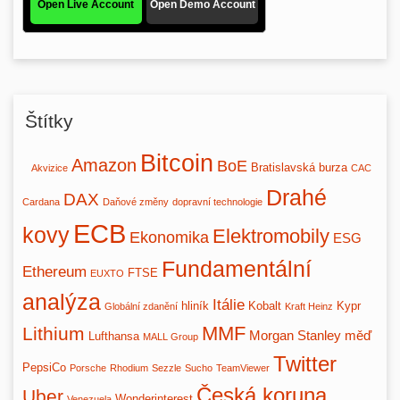
Štítky
Bitcoin
Amazon
BoE
Bratislavská burza
Akvizice
CAC
Drahé
DAX
Cardana
Daňové změny
dopravní technologie
ECB
kovy
Elektromobily
Ekonomika
ESG
Fundamentální
Ethereum
FTSE
EUXTO
analýza
Itálie
hliník
Kobalt
Kypr
Globální zdanění
Kraft Heinz
MMF
Lithium
Morgan Stanley
měď
Lufthansa
MALL Group
Twitter
PepsiCo
Porsche
Rhodium
Sezzle
Sucho
TeamViewer
Česká koruna
Uber
Wonderinterest
Venezuela