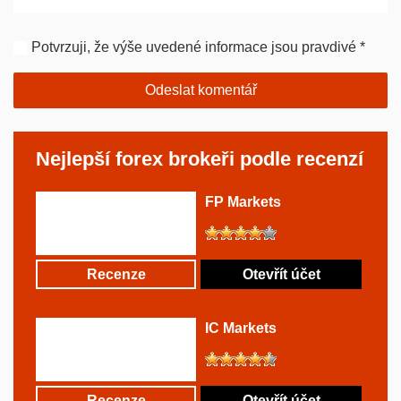
Potvrzuji, že výše uvedené informace jsou pravdivé
*
Nejlepší forex brokeři podle recenzí
FP Markets
Recenze
Otevřít účet
IC Markets
Recenze
Otevřít účet