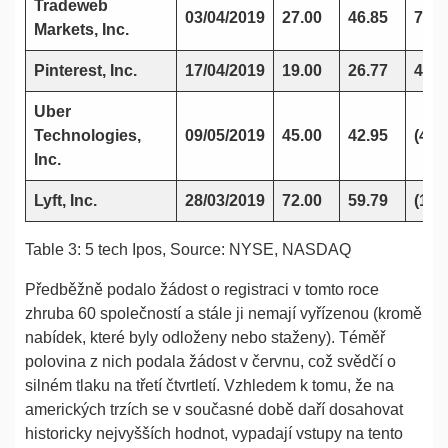
Tradeweb
03/04/2019
27.00
46.85
73.
Markets, Inc.
Pinterest, Inc.
17/04/2019
19.00
26.77
40.
Uber
Technologies,
09/05/2019
45.00
42.95
(4.6
Inc.
Lyft, Inc.
28/03/2019
72.00
59.79
(17.
Table 3: 5 tech Ipos, Source: NYSE, NASDAQ
Předběžně podalo žádost o registraci v tomto roce
zhruba 60 společností a stále ji nemají vyřízenou (kromě
nabídek, které byly odloženy nebo staženy). Téměř
polovina z nich podala žádost v červnu, což svědčí o
silném tlaku na třetí čtvrtletí. Vzhledem k tomu, že na
amerických trzích se v současné době daří dosahovat
historicky nejvyšších hodnot, vypadají vstupy na tento