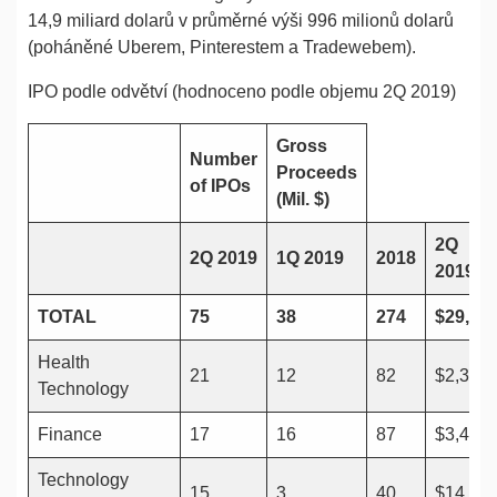
14,9 miliard dolarů v průměrné výši 996 milionů dolarů
(poháněné Uberem, Pinterestem a Tradewebem).
IPO podle odvětví (hodnoceno podle objemu 2Q 2019)
Gross
Number
Proceeds
of IPOs
(Mil. $)
2Q
2Q 2019
1Q 2019
2018
2019
TOTAL
75
38
274
$29,93
Health
21
12
82
$2,322
Technology
Finance
17
16
87
$3,430
Technology
15
3
40
$14,93