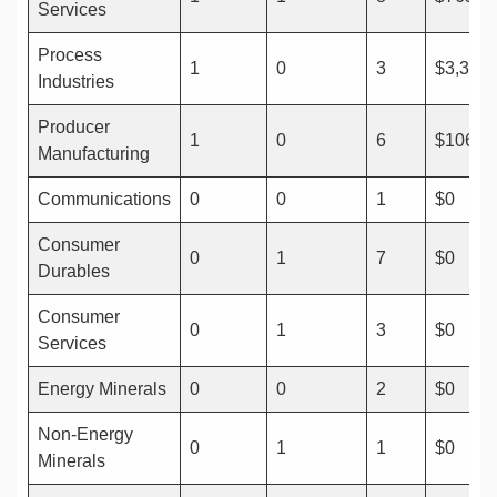
Services
Process
1
0
3
$3,333
Industries
Producer
1
0
6
$106
Manufacturing
Communications
0
0
1
$0
Consumer
0
1
7
$0
Durables
Consumer
0
1
3
$0
Services
Energy Minerals
0
0
2
$0
Non-Energy
0
1
1
$0
Minerals