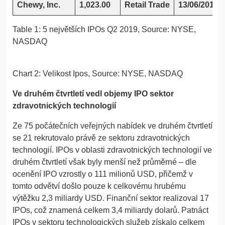
Chewy, Inc.
1,023.00
Retail Trade
13/06/2019
Table 1: 5 největších IPOs Q2 2019, Source: NYSE,
NASDAQ
Chart 2: Velikost Ipos, Source: NYSE, NASDAQ
Ve druhém čtvrtletí vedl objemy IPO sektor
zdravotnických technologií
Ze 75 počátečních veřejných nabídek ve druhém čtvrtletí
se 21 rekrutovalo právě ze sektoru zdravotnických
technologií. IPOs v oblasti zdravotnických technologií ve
druhém čtvrtletí však byly menší než průměrné – dle
ocenění IPO vzrostly o 111 milionů USD, přičemž v
tomto odvětví došlo pouze k celkovému hrubému
výtěžku 2,3 ​​miliardy USD. Finanční sektor realizoval 17
IPOs, což znamená celkem 3,4 miliardy dolarů. Patnáct
IPOs v sektoru technologických služeb získalo celkem