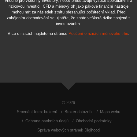
vhodné pro všechny investory, neboť představuje vysoce spekulativní a
rizikovou investici. CFD a měnový trh jako pákové finanční nástroje
mohou mít za následek ztrátu přesahující počáteční vklad. Před
zahájením obchodování se ujistěte, že znáte veškerá rizika spojená s
investováním.
Více o rizicích najdete na stránce
Poučení o rizicích měnového trhu
.
© 2026
Srovnání forex brokerů
Broker dotazník
Mapa webu
Ochrana osobních údajů
Obchodní podmínky
Správa webových stránek Digihood