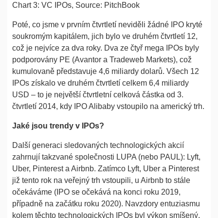
Chart 3: VC IPOs, Source: PitchBook
Poté, co jsme v prvním čtvrtletí neviděli žádné IPO kryté
soukromým kapitálem, jich bylo ve druhém čtvrtletí 12,
což je nejvíce za dva roky. Dva ze čtyř mega IPOs byly
podporovány PE (Avantor a Tradeweb Markets), což
kumulovaně představuje 4,6 miliardy dolarů. Všech 12
IPOs získalo ve druhém čtvrtletí celkem 6,4 miliardy
USD – to je největší čtvrtletní celková částka od 3.
čtvrtletí 2014, kdy IPO Alibaby vstoupilo na americký trh.
Jaké jsou trendy v IPOs?
Další generaci sledovaných technologických akcií
zahrnují takzvané společnosti LUPA (nebo PAUL): Lyft,
Uber, Pinterest a Airbnb. Zatímco Lyft, Uber a Pinterest
již tento rok na veřejný trh vstoupili, u Airbnb to stále
očekáváme (IPO se očekává na konci roku 2019,
případně na začátku roku 2020). Navzdory entuziasmu
kolem těchto technologických IPOs byl výkon smíšený.