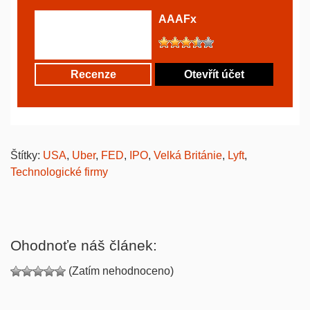
AAAFx
Recenze
Otevřít účet
Štítky:
USA
,
Uber
,
FED
,
IPO
,
Velká Británie
,
Lyft
,
Technologické firmy
Ohodnoťe náš článek:
(Zatím nehodnoceno)