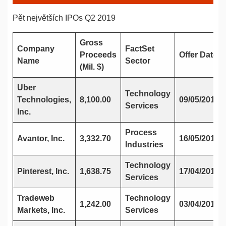
Pět největších IPOs Q2 2019
Gross
Company
FactSet
Proceeds
Offer Date
Name
Sector
(Mil. $)
Uber
Technology
Technologies,
8,100.00
09/05/2019
Services
Inc.
Process
Avantor, Inc.
3,332.70
16/05/2019
Industries
Technology
Pinterest, Inc.
1,638.75
17/04/2019
Services
Tradeweb
Technology
1,242.00
03/04/2019
Markets, Inc.
Services