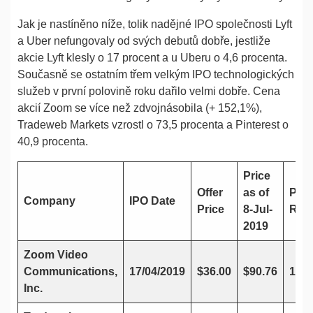
Jak je nastíněno níže, tolik nadějné IPO společnosti Lyft
a Uber nefungovaly od svých debutů dobře, jestliže
akcie Lyft klesly o 17 procent a u Uberu o 4,6 procenta.
Současně se ostatním třem velkým IPO technologických
služeb v první polovině roku dařilo velmi dobře. Cena
akcií Zoom se více než zdvojnásobila (+ 152,1%),
Tradeweb Markets vzrostl o 73,5 procenta a Pinterest o
40,9 procenta.
Price
Offer
as of
Pric
Company
IPO Date
Price
8-Jul-
Ret
2019
Zoom Video
Communications,
17/04/2019
$36.00
$90.76
152
Inc.