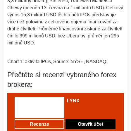
3,3 miliardy dolarů), Pinterest, Tradeweb Markets a
Chewy (oceněn 13. června na 1 miliardu USD). Celkový
výnos 15,3 miliard USD těchto pěti IPOs představuje
více než polovinu z celkového objemu financování za
druhé čtvrtletí. Průměrné financování získané za čtvrtletí
činilo 399 milionů USD, bez Uberu byl průměr jen 295
milionů USD.
Chart 1: aktivita IPOs, Source: NYSE, NASDAQ
Přečtěte si recenzi vybraného forex
brokera:
LYNX
Recenze
Otevřít účet