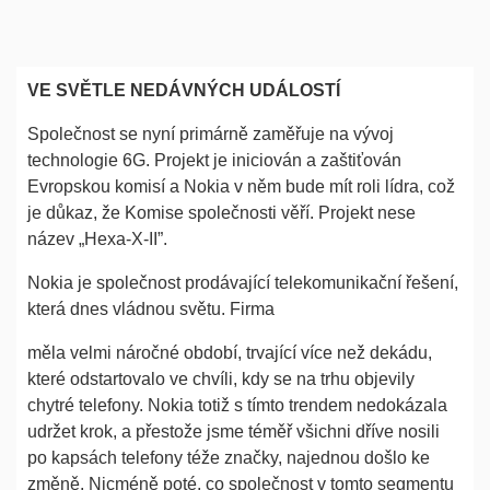
VE SVĚTLE NEDÁVNÝCH UDÁLOSTÍ
Společnost se nyní primárně zaměřuje na vývoj
technologie 6G. Projekt je iniciován a zaštiťován
Evropskou komisí a Nokia v něm bude mít roli lídra, což
je důkaz, že Komise společnosti věří. Projekt nese
název „Hexa-X-II”.
Nokia je společnost prodávající telekomunikační řešení,
která dnes vládnou světu. Firma
měla velmi náročné období, trvající více než dekádu,
které odstartovalo ve chvíli, kdy se na trhu objevily
chytré telefony. Nokia totiž s tímto trendem nedokázala
udržet krok, a přestože jsme téměř všichni dříve nosili
po kapsách telefony téže značky, najednou došlo ke
změně. Nicméně poté, co společnost v tomto segmentu