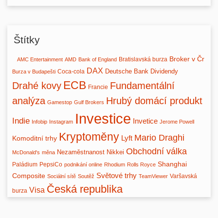
Štítky
Broker v Čr
Bratislavská burza
AMC Entertainment
AMD
Bank of England
DAX
Deutsche Bank
Dividendy
Coca-cola
Burza v Budapešti
ECB
Drahé kovy
Fundamentální
Francie
analýza
Hrubý domácí produkt
Gamestop
Gulf Brokers
Investice
Indie
Invetice
Infobip
Instagram
Jerome Powell
Kryptoměny
Mario Draghi
Lyft
Komoditní trhy
Obchodní válka
Nezaměstnanost
Nikkei
McDonald's
měna
Shanghai
Paládium
PepsiCo
podnikání online
Rhodium
Rolls Royce
Světové trhy
Composite
Varšavská
Sociální sítě
Soutěž
TeamViewer
Česká republika
Visa
burza