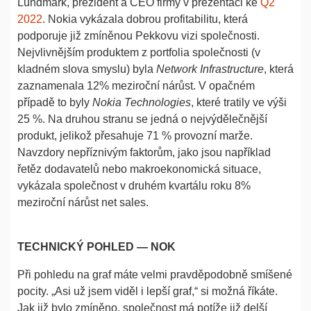
Lundmark, prezident a CEO firmy v prezentaci ke
Q2
2022
. Nokia vykázala dobrou profitabilitu, která
podporuje již zmíněnou Pekkovu vizi společnosti.
Nejvlivnějším produktem z portfolia společnosti (v
kladném slova smyslu) byla
Network Infrastructure
, která
zaznamenala 12% meziroční nárůst. V opačném
případě to byly
Nokia Technologies
, které tratily ve výši
25 %. Na druhou stranu se jedná o nejvýdělečnější
produkt, jelikož přesahuje 71 % provozní marže.
Navzdory nepříznivým faktorům, jako jsou například
řetěz dodavatelů nebo makroekonomická situace,
vykázala společnost v druhém kvartálu roku 8%
meziroční nárůst net sales.
TECHNICKÝ POHLED — NOK
Při pohledu na graf máte velmi pravděpodobně smíšené
pocity. „Asi už jsem viděl i lepší graf,“ si možná říkáte.
Jak již bylo zmíněno, společnost má potíže již delší