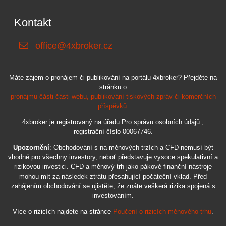
Kontakt
office@4xbroker.cz
Máte zájem o pronájem či publikování na portálu 4xbroker? Přejděte na
stránku o
pronájmu části části webu, publikování tiskových zpráv či komerčních
příspěvků.
4xbroker je registrovaný na úřadu Pro správu osobních údajů ,
registrační číslo 00067746.
Upozornění
: Obchodování s na měnových trzích a CFD nemusí být
vhodné pro všechny investory, neboť představuje vysoce spekulativní a
rizikovou investici. CFD a měnový trh jako pákové finanční nástroje
mohou mít za následek ztrátu přesahující počáteční vklad. Před
zahájením obchodování se ujistěte, že znáte veškerá rizika spojená s
investováním.
Více o rizicích najdete na stránce
Poučení o rizicích měnového trhu
.