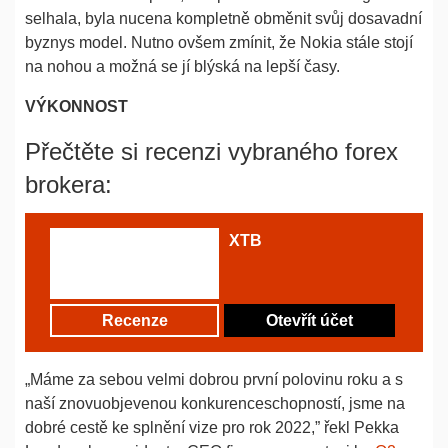
selhala, byla nucena kompletně obměnit svůj dosavadní
byznys model. Nutno ovšem zmínit, že Nokia stále stojí
na nohou a možná se jí blýská na lepší časy.
VÝKONNOST
Přečtěte si recenzi vybraného forex
brokera:
XTB
Recenze
Otevřít účet
„Máme za sebou velmi dobrou první polovinu roku a s
naší znovuobjevenou konkurenceschopností, jsme na
dobré cestě ke splnění vize pro rok 2022,” řekl Pekka