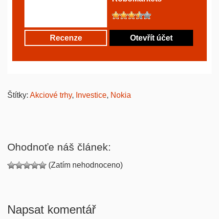
Recenze
Otevřít účet
Štítky:
Akciové trhy
,
Investice
,
Nokia
Ohodnoťe náš článek:
(Zatím nehodnoceno)
Napsat komentář