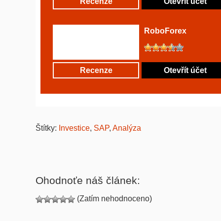
Recenze
Otevřít účet
RoboForex
Recenze
Otevřít účet
Štítky:
Investice
,
SAP
,
Analýza
Ohodnoťe náš článek:
(Zatím nehodnoceno)