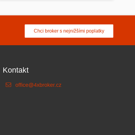
Chci broker s nejnižšími poplatky
Kontakt
office@4xbroker.cz