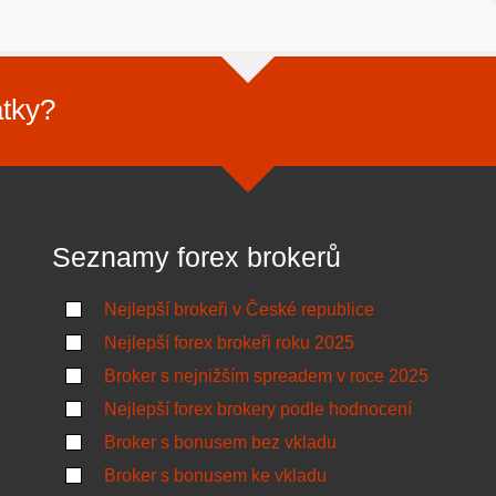
atky?
Seznamy forex brokerů
Nejlepší brokeři v České republice
Nejlepší forex brokeři roku 2025
Broker s nejnižším spreadem v roce 2025
Nejlepší forex brokery podle hodnocení
Broker s bonusem bez vkladu
Broker s bonusem ke vkladu