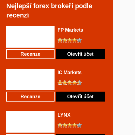
Nejlepší forex brokeři podle
recenzí
FP Markets
Recenze
Otevřít účet
IC Markets
Recenze
Otevřít účet
LYNX