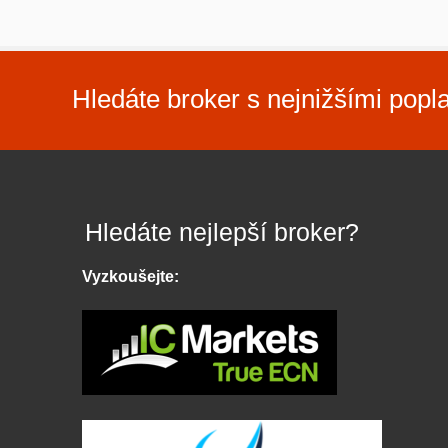
Hledáte broker s nejnižšími popl
Hledáte nejlepší broker?
Vyzkoušejte: