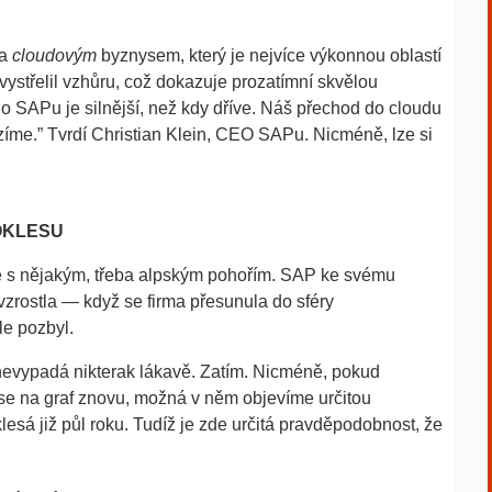
na
cloudovým
byznysem, který je nejvíce výkonnou oblastí
vystřelil vzhůru, což dokazuje prozatímní skvělou
io SAPu je silnější, než kdy dříve. Náš přechod do cloudu
tězíme.” Tvrdí Christian Klein, CEO SAPu. Nicméně, lze si
OKLESU
níže s nějakým, třeba alpským pohořím. SAP ke svému
zrostla — když se firma přesunula do sféry
le pozbyl.
nevypadá nikterak lákavě. Zatím. Nicméně, pokud
se na graf znovu, možná v něm objevíme určitou
 klesá již půl roku. Tudíž je zde určitá pravděpodobnost, že