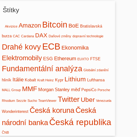
Štítky
Bitcoin
Amazon
BoE
Bratislavská
Akvizice
DAX
burza
CAC
Cardana
Daňové změny
dopravní technologie
ECB
Drahé kovy
Ekonomika
Elektromobily
Ethereum
ESG
FTSE
EUXTO
Fundamentální analýza
Globální zdanění
Lithium
Itálie
hliník
Kobalt
Kypr
Lufthansa
Kraft Heinz
MMF
Morgan Stanley
měď
PepsiCo
MALL Group
Porsche
Twitter
Uber
Rhodium
Sezzle
Sucho
TeamViewer
Venezuela
Česká
Česká koruna
Wonderinterest
Česká republika
národní banka
ČNB