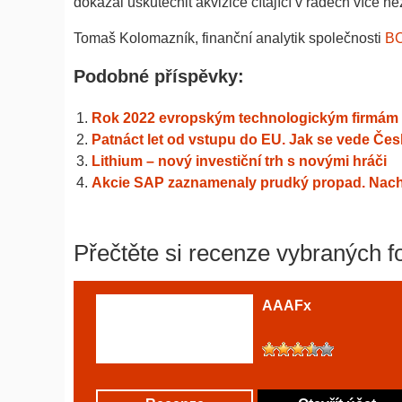
dokázal uskutečnit akvizice čítající v řádech více ne
Tomaš Kolomazník, finanční analytik společnosti
B
Podobné příspěvky:
Rok 2022 evropským technologickým firmám zat
Patnáct let od vstupu do EU. Jak se vede Če
Lithium – nový investiční trh s novými hráči
Akcie SAP zaznamenaly prudký propad. Nachá
Přečtěte si recenze vybraných f
AAAFx