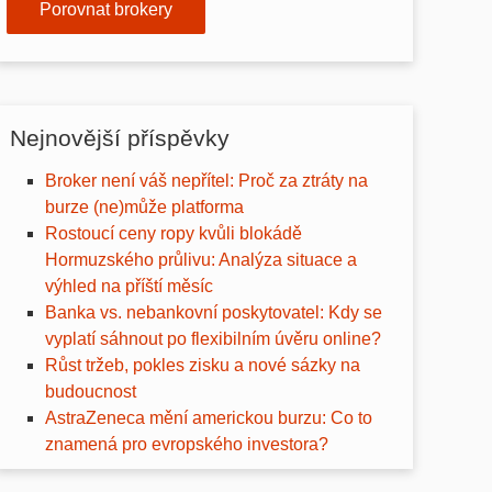
Porovnat brokery
Nejnovější příspěvky
Broker není váš nepřítel: Proč za ztráty na
burze (ne)může platforma
Rostoucí ceny ropy kvůli blokádě
Hormuzského průlivu: Analýza situace a
výhled na příští měsíc
Banka vs. nebankovní poskytovatel: Kdy se
vyplatí sáhnout po flexibilním úvěru online?
Růst tržeb, pokles zisku a nové sázky na
budoucnost
AstraZeneca mění americkou burzu: Co to
znamená pro evropského investora?