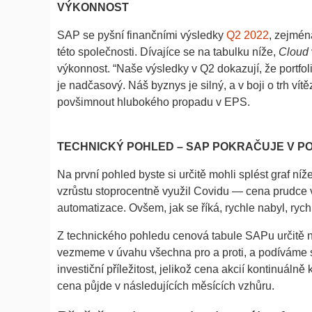
VÝKONNOST
SAP se pyšní finančními výsledky
Q2 2022
, zejmé
této společnosti. Dívajíce se na tabulku níže,
Cloud
výkonnost. “Naše výsledky v Q2 dokazují, že portfol
je nadčasový. Náš byznys je silný, a v boji o trh ví
povšimnout hlubokého propadu v EPS.
TECHNICKÝ POHLED – SAP POKRAČUJE V P
Na první pohled byste si určitě mohli splést graf 
vzrůstu stoprocentně využil Covidu — cena prudce v
automatizace. Ovšem, jak se říká, rychle nabyl, rych
Z technického pohledu cenová tabule SAPu určitě 
vezmeme v úvahu všechna pro a proti, a podíváme 
investiční příležitost, jelikož cena akcií kontinuálně
cena půjde v následujících měsících vzhůru.