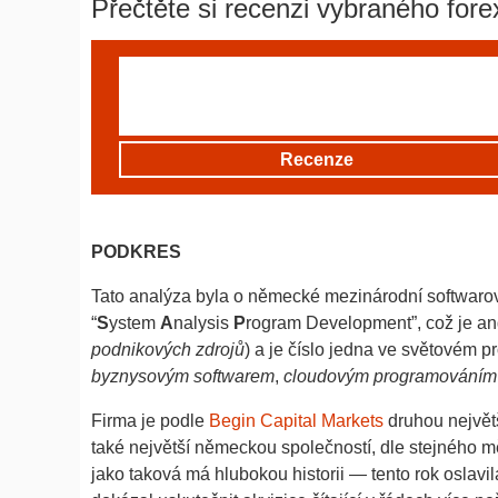
Přečtěte si recenzi vybraného fore
Recenze
PODKRES
Tato analýza byla o německé mezinárodní softwarov
“
S
ystem
A
nalysis
P
rogram Development”, což je an
podnikových zdrojů
) a je číslo jedna ve světovém p
byznysovým softwarem
,
cloudovým programováním
Firma je podle
Begin Capital Markets
druhou největš
také největší německou společností, dle stejného mě
jako taková má hlubokou historii — tento rok osla