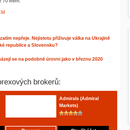
ž 70 firem.
CM
ím nepřeje. Nejistotu přiživuje válka na Ukrajině
ské republice a Slovensku?
zejí se na podobné úrovni jako v březnu 2020
orexových brokerů:
Admirals (Admiral
Markets)