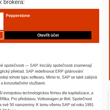
x brokera:
Pepperstone
Otevřít účet
é společnosti — SAP. Iniciály společnosti znamenají
glický překlad. SAP redefinoval ERP (
plánování
rodeji tohoto typu softwaru. Mimo to, SAP se také zabývá
a
konzultačními službami.
í evropskou technologickou firmou dle kapitalizace, a
řítka. Pro představu, Volkswagen je třetí. Společnost
vila své 50 narozeniny. K tomu všemu SAP od roku 1991