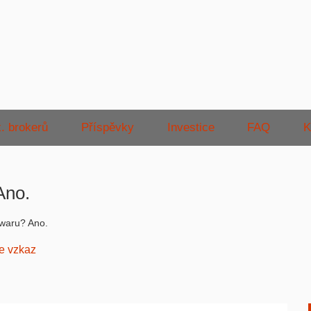
. brokerů
Příspěvky
Investice
FAQ
K
Ano.
waru? Ano.
e vzkaz