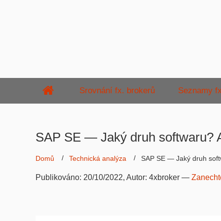
Srovnání fx. brokerů
Seznamy fx
SAP SE — Jaký druh softwaru? 
Domů
Technická analýza
SAP SE — Jaký druh soft
Publikováno:
20/10/2022
, Autor:
4xbroker
—
Zanecht