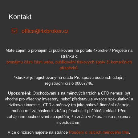
Kontakt
office@4xbroker.cz
Máte zájem o pronájem či publikování na portálu 4xbroker? Přejděte na
stránku o
pronájmu části části webu, publikování tiskových zpráv či komerčních
příspěvků.
4xbroker je registrovaný na úřadu Pro správu osobních údajů ,
registrační číslo 00067746.
Upozornění
: Obchodování s na měnových trzích a CFD nemusí být
vhodné pro všechny investory, neboť představuje vysoce spekulativní a
rizikovou investici. CFD a měnový trh jako pákové finanční nástroje
mohou mít za následek ztrátu přesahující počáteční vklad. Před
zahájením obchodování se ujistěte, že znáte veškerá rizika spojená s
investováním.
Více o rizicích najdete na stránce
Poučení o rizicích měnového trhu
.