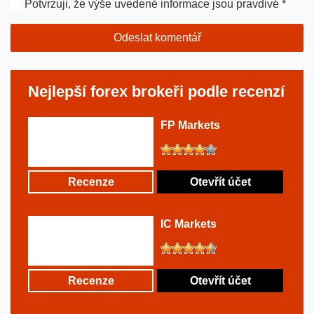
Potvrzuji, že výše uvedené informace jsou pravdivé
*
Nejlepší forex brokeři podle recenzí
FP Markets
Recenze
Otevřít účet
IC Markets
Recenze
Otevřít účet