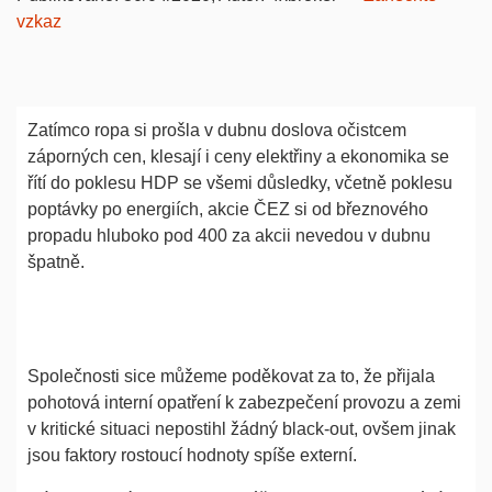
vzkaz
Zatímco ropa si prošla v dubnu doslova očistcem
záporných cen, klesají i ceny elektřiny a ekonomika se
řítí do poklesu HDP se všemi důsledky, včetně poklesu
poptávky po energiích, akcie ČEZ si od březnového
propadu hluboko pod 400 za akcii nevedou v dubnu
špatně.
Společnosti sice můžeme poděkovat za to, že přijala
pohotová interní opatření k zabezpečení provozu a zemi
v kritické situaci nepostihl žádný black-out, ovšem jinak
jsou faktory rostoucí hodnoty spíše externí.