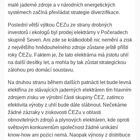
malé jaderné zdroje a v národních energetických
systémech začíná převládat strategie diverzifikace.
Poslední větší výtkou ČEZu ze strany drobných
investorů i ekologů byl prodej elektrárny v Počeradech
skupině Seven. Ani zde se krátkodobě nic nemění a zisk
z největšího hnědouhelného zdroje zůstane ještě příští
roky ČEZu. Faktem je, že tato elektrárna má jistotu uhlí
na další desítky let, a mohla by tak zůstat strategickou
zálohou pro domácí soustavu.
Na druhou stranu během dalších patnácti let bude levná
elektřina ze stávajících jaderných elektráren tím hlavním
zdrojem zisku ve výrobní části skupiny ČEZ, zatímco
efektivita výroby z uhlí bude dále slábnout. Nečekáme
žádné zázraky v ziskovosti ČEZu v oblasti
obnovitelných zdrojů a plynových elektráren, kde oproti
světovým konkurentům společnost žádné unikátní
know-how ani pozici nemá. Naopak výnosy z distribuce