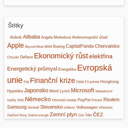
Štítky
Alibaba
Airbnb
Antimonopolní úřad
Angela Merkelová
Apple
Chorvatsko
CapitalPanda
Boeing
Beyond Meat
BMW
Ekonomický růst
elektřina
Deflace
Chrysler
Evropská
Energetický průmysl
Energetika
unie
Finanční krize
Hongkong
Fiat
Fitbid
FX prémie
Japonsko
Microsoft
Hypotéka
Merril Lynch
Nebankovní
Německo
Reuters
PayPal
služby
NSA
Obchodní modely
Primark
Slovensko
Samsung
Volkswagen
Seminář
Unilever
xPartners
Zemní plyn
ČEZ
Írán
Založení firmy
Zelená energie
Zisk