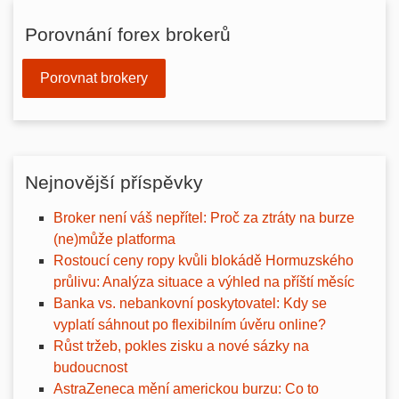
Porovnání forex brokerů
Porovnat brokery
Nejnovější příspěvky
Broker není váš nepřítel: Proč za ztráty na burze
(ne)může platforma
Rostoucí ceny ropy kvůli blokádě Hormuzského
průlivu: Analýza situace a výhled na příští měsíc
Banka vs. nebankovní poskytovatel: Kdy se
vyplatí sáhnout po flexibilním úvěru online?
Růst tržeb, pokles zisku a nové sázky na
budoucnost
AstraZeneca mění americkou burzu: Co to