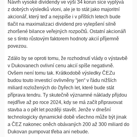
Návrh vysoké dividendy ve výši 34 korun sice vyplývá
z dobrých výsledků vloni, ale je to stát jako majoritní
akcionář, který teď a nejspíše i v příštích letech bude
tlačit na maximalizaci dividend pro vylepšení silně
zhoršené bilance veřejných rozpočtů. Ostatní akcionáři
se s tímto růstovým faktorem hodnoty akcií příjemně
povezou.
Zdálo by se oproti tomu, že rozhodnutí vlády o výstavbě
v Dukovanech ovlivní cenu akcií spíše negativně.
Ovšem není tomu tak. Krátkodobě výsledky ČEZu
budou touto investicí ovlivněny “jen“ v řádu nižších
miliard rozložených do čtyřech let, které bude stát
příprava tendru. Ty skutečně významné náklady přijdou
nejdříve až po roce 2024, kdy se má začít připravovat
stavba a o pět let později stavět. Jenže v dnešní
technologicky dynamické době všechno může být jinak
a ČEZ nakonec oněch obávaných 200 až 300 miliard do
Dukovan pumpovat třeba ani nebude.