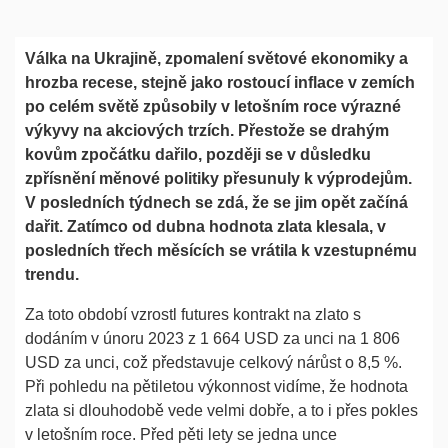
Válka na Ukrajině, zpomalení světové ekonomiky a
hrozba recese, stejně jako rostoucí inflace v zemích
po celém světě způsobily v letošním roce výrazné
výkyvy na akciových trzích. Přestože se drahým
kovům zpočátku dařilo, později se v důsledku
zpřísnění měnové politiky přesunuly k výprodejům.
V posledních týdnech se zdá, že se jim opět začíná
dařit. Zatímco od dubna hodnota zlata klesala, v
posledních třech měsících se vrátila k vzestupnému
trendu.
Za toto období vzrostl futures kontrakt na zlato s
dodáním v únoru 2023 z 1 664 USD za unci na 1 806
USD za unci, což představuje celkový nárůst o 8,5 %.
Při pohledu na pětiletou výkonnost vidíme, že hodnota
zlata si dlouhodobě vede velmi dobře, a to i přes pokles
v letošním roce. Před pěti lety se jedna unce