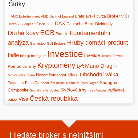
Štítky
Broker v Čr
Bratislavská burza
AMC Entertainment
AMD
Bank of England
DAX
Deutsche Bank
Dividendy
Coca-cola
Burza v Budapešti
ECB
Drahé kovy
Fundamentální
Francie
analýza
Hrubý domácí produkt
Gamestop
Gulf Brokers
Investice
Indie
Invetice
Infobip
Instagram
Jerome Powell
Kryptoměny
Mario Draghi
Lyft
Komoditní trhy
Obchodní válka
Nezaměstnanost
Nikkei
McDonald's
měna
Shanghai
Paládium
PepsiCo
podnikání online
Rhodium
Rolls Royce
Světové trhy
Composite
Varšavská
Sociální sítě
Soutěž
TeamViewer
Česká republika
Visa
burza
Hledáte broker s nejnižšími