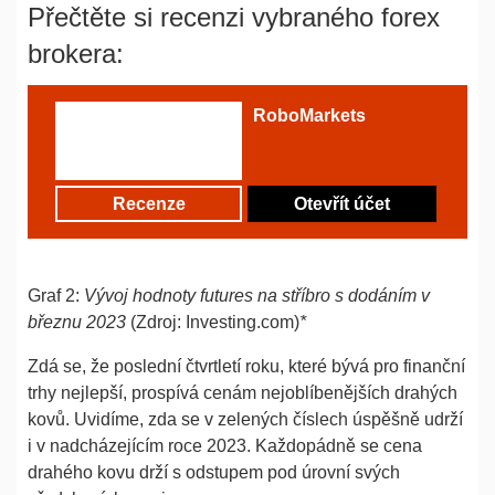
Přečtěte si recenzi vybraného forex
brokera:
RoboMarkets
Recenze
Otevřít účet
Graf 2:
Vývoj hodnoty futures na stříbro s dodáním v
březnu 2023
(Zdroj: Investing.com)
*
Zdá se, že poslední čtvrtletí roku, které bývá pro finanční
trhy nejlepší, prospívá cenám nejoblíbenějších drahých
kovů. Uvidíme, zda se v zelených číslech úspěšně udrží
i v nadcházejícím roce 2023. Každopádně se cena
drahého kovu drží s odstupem pod úrovní svých