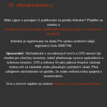
office@4xbroker.cz
Máte zájem o pronájem či publikování na portálu 4xbroker? Přejděte na
stránku o
pronájmu části části webu, publikování tiskových zpráv či komerčních
příspěvků.
4xbroker je registrovaný na úřadu Pro správu osobních údajů ,
registrační číslo 00067746.
Upozornění
: Obchodování s na měnových trzích a CFD nemusí být
vhodné pro všechny investory, neboť představuje vysoce spekulativní a
rizikovou investici. CFD a měnový trh jako pákové finanční nástroje
mohou mít za následek ztrátu přesahující počáteční vklad. Před
zahájením obchodování se ujistěte, že znáte veškerá rizika spojená s
investováním.
Více o rizicích najdete na stránce
Poučení o rizicích měnového trhu
.