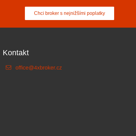
Chci broker s nejnižšími poplatky
Kontakt
office@4xbroker.cz