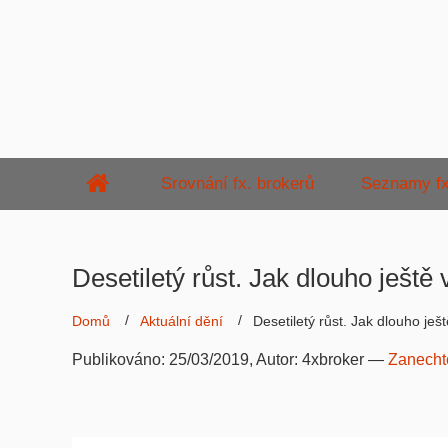
Srovnání fx. brokerů
Seznamy fx
Desetiletý růst. Jak dlouho ještě 
Domů
Aktuální dění
Desetiletý růst. Jak dlouho ješ
Publikováno:
25/03/2019
, Autor:
4xbroker
—
Zanecht