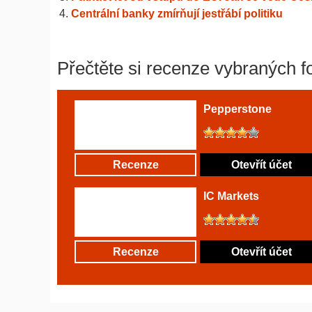
Centrální banky zmírňují jestřábí politiku
Přečtěte si recenze vybraných f
Pepperstone
Recenze
Otevřít účet
IC Markets
Recenze
Otevřít účet