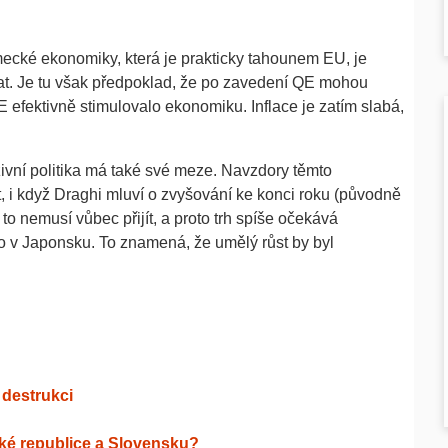
ěmecké ekonomiky, která je prakticky tahounem EU, je
kovat. Je tu však předpoklad, že po zavedení QE mohou
QE efektivně stimulovalo ekonomiku. Inflace je zatím slabá,
vní politika má také své meze. Navzdory těmto
, i když Draghi mluví o zvyšování ke konci roku (původně
to nemusí vůbec přijít, a proto trh spíše očekává
 v Japonsku. To znamená, že umělý růst by byl
destrukci
ské republice a Slovensku?