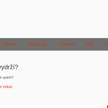
. brokerů
Příspěvky
Investice
FAQ
K
vydrží?
tě vydrží?
e vzkaz