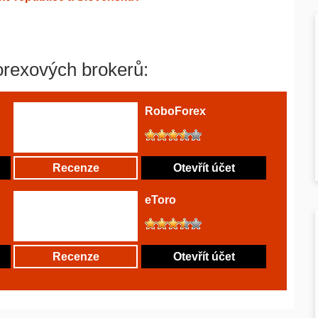
orexových brokerů:
RoboForex
Recenze
Otevřít účet
eToro
Recenze
Otevřít účet