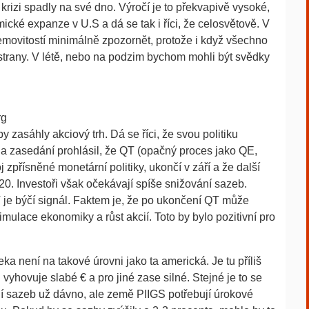
 krizi spadly na své dno. Výročí je to překvapivě vysoké,
ické expanze v U.S a dá se tak i říci, že celosvětově. V
 nemovitostí minimálně zpozornět, protože i když všechno
 strany. V létě, nebo na podzim bychom mohli být svědky
rg
y zasáhly akciový trh. Dá se říci, že svou politiku
 na zasedání prohlásil, že QT (opačný proces jako QE,
j zpřísněné monetární politiky, ukončí v září a že další
. Investoři však očekávají spíše snižování sazeb.
 je býčí signál. Faktem je, že po ukončení QT může
imulace ekonomiky a růst akcií. Toto by bylo pozitivní pro
ka není na takové úrovni jako ta americká. Je tu příliš
vyhovuje slabé € a pro jiné zase silné. Stejné je to se
í sazeb už dávno, ale země PIIGS potřebují úrokové