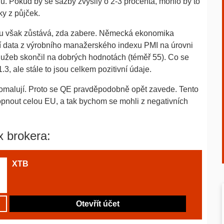
. Pokud by se sazby zvýšily o 2-3 procenta, mohlo by to
y z půjček.
u však zůstává, zda zabere. Německá ekonomika
ní data z výrobního manažerského indexu PMI na úrovni
lužeb skončil na dobrých hodnotách (téměř 55). Co se
3, ale stále to jsou celkem pozitivní údaje.
pomalují. Proto se QE pravděpodobně opět zavede. Tento
opnout celou EU, a tak bychom se mohli z negativních
x brokera:
XTB
Otevřít účet