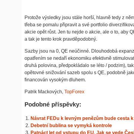
Protože výsledky jsou stále horší, hlavně tedy z n
třeba se pomalu připravit a své portfolio diverzifi
akcie opět růst. Jen tu nejde o akcie, ale o to, aby 
a tak je tento krok pravděpodobný.
Sazby jsou na 0, QE neúčinné. Dlouhodobá expanzi
opatřením se nedaří ekonomiku efektivně stimulovat
druhá polovina, předpokládalo se léto / podzim), tak 
opětovné snižování sazeb spolu s QE, podobně jako
financován vysokým dluhem.
Patrik Mackových,
TopForex
Podobné příspěvky:
Návrat FEDu k levným penězům bude cesta k 
Debetní bublina se vymyká kontrole
Patnáct let od vstupu do EU. Jak se vede Če