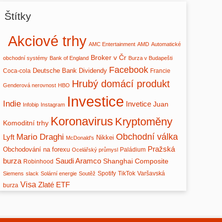
Štítky
Akciové trhy
AMC Entertainment
AMD
Automatické
Broker v Čr
obchodní systémy
Bank of England
Burza v Budapešti
Facebook
Deutsche Bank
Dividendy
Coca-cola
Francie
Hrubý domácí produkt
Genderová nerovnost
HBO
Investice
Indie
Invetice
Juan
Infobip
Instagram
Koronavirus
Kryptoměny
Komoditní trhy
Mario Draghi
Obchodní válka
Lyft
Nikkei
McDonald's
Pražská
Obchodování na forexu
Paládium
Ocelářský průmysl
burza
Saudi Aramco
Shanghai Composite
Robinhood
Spotify
TikTok
Varšavská
Siemens
slack
Solární energie
Soutěž
Visa
Zlaté ETF
burza