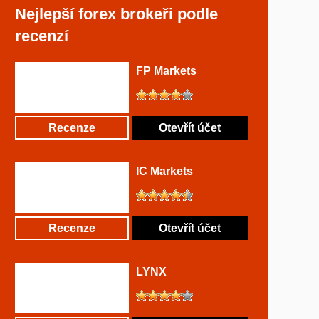
Nejlepší forex brokeři podle
recenzí
FP Markets
Recenze
Otevřít účet
IC Markets
Recenze
Otevřít účet
LYNX