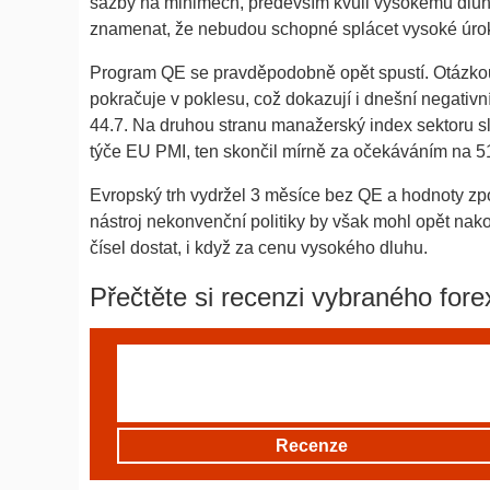
sazby na minimech, především kvůli vysokému dluhu
znamenat, že nebudou schopné splácet vysoké úrok
Program QE se pravděpodobně opět spustí. Otázko
pokračuje v poklesu, což dokazují i dnešní negativ
44.7. Na druhou stranu manažerský index sektoru s
týče EU PMI, ten skončil mírně za očekáváním na 51.
Evropský trh vydržel 3 měsíce bez QE a hodnoty z
nástroj nekonvenční politiky by však mohl opět nak
čísel dostat, i když za cenu vysokého dluhu.
Přečtěte si recenzi vybraného fore
Recenze