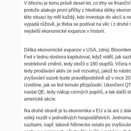
V březnu je tomu právě deset let, co trhy ve finanční
protože atakuje první příčky z hlediska délky ekonom
této situaci by měl každý, kdo investuje do akcií a
vypadá růžově, je třeba se podívat na věc i z druhé
nejdelší ekonomické expanze v historii.
Délka ekonomické expanze v USA, zdroj: Bloombe
Fed v lednu doslova kapituloval, když viděl, jak sazb
restriktivně změnil, tedy otočil o 180 stupňů. Včera
tedy prodávání aktiv ze své rozvahy), jakož to nástro
zvyšování sazeb bude pravděpodobně až v roce 2020
Uvidíme, jak se fed tomuto přizpůsobí. Ukončení QT
nastat QE, tedy nákup cenných papírů, a tak další st
americké akcie.
Na druhé straně je tu ekonomika v EU a ta ani z dale
velký rozdíl v jednotlivých hospodářstvích. Jednomu 
sazbami, např. takové Německo volalo po zvyšován