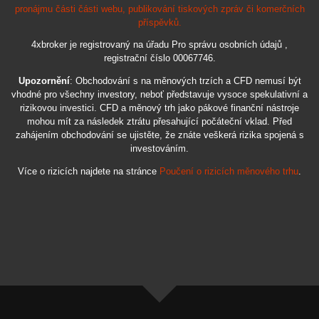
pronájmu části části webu, publikování tiskových zpráv či komerčních
příspěvků.
4xbroker je registrovaný na úřadu Pro správu osobních údajů ,
registrační číslo 00067746.
Upozornění
: Obchodování s na měnových trzích a CFD nemusí být
vhodné pro všechny investory, neboť představuje vysoce spekulativní a
rizikovou investici. CFD a měnový trh jako pákové finanční nástroje
mohou mít za následek ztrátu přesahující počáteční vklad. Před
zahájením obchodování se ujistěte, že znáte veškerá rizika spojená s
investováním.
Více o rizicích najdete na stránce
Poučení o rizicích měnového trhu
.