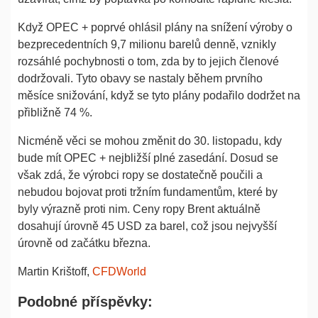
Když OPEC + poprvé ohlásil plány na snížení výroby o
bezprecedentních 9,7 milionu barelů denně, vznikly
rozsáhlé pochybnosti o tom, zda by to jejich členové
dodržovali. Tyto obavy se nastaly během prvního
měsíce snižování, když se tyto plány podařilo dodržet na
přibližně 74 %.
Nicméně věci se mohou změnit do 30. listopadu, kdy
bude mít OPEC + nejbližší plné zasedání. Dosud se
však zdá, že výrobci ropy se dostatečně poučili a
nebudou bojovat proti tržním fundamentům, které by
byly výrazně proti nim. Ceny ropy Brent aktuálně
dosahují úrovně 45 USD za barel, což jsou nejvyšší
úrovně od začátku března.
Martin Krištoff,
CFDWorld
Podobné příspěvky: