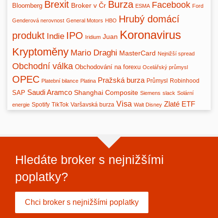
Brexit
Burza
Facebook
Broker v Čr
Bloomberg
ESMA
Ford
Hrubý domácí
Genderová nerovnost
General Motors
HBO
Koronavirus
produkt
IPO
Indie
Juan
Iridium
Kryptoměny
Mario Draghi
MasterCard
Nejnižší spread
Obchodní válka
Obchodování na forexu
Ocelářský průmysl
OPEC
Pražská burza
Průmysl
Robinhood
Platební bilance
Platina
Saudi Aramco
Shanghai Composite
SAP
Siemens
slack
Solární
Visa
Zlaté ETF
Spotify
TikTok
Varšavská burza
energie
Walt Disney
Hledáte broker s nejnižšími
poplatky?
Chci broker s nejnižšími poplatky