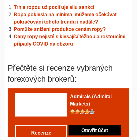
Trh s ropou už pociťuje sílu sankcí
Ropa poklesla na minima, můžeme očekávat
pokračování tohoto trendu i nadále?
Pomůže snížení produkce cenám ropy?
Ceny ropy nejisté s klesající těžbou a rostoucími
případy COVID na obzoru
Přečtěte si recenze vybraných
forexových brokerů:
Admirals (Admiral
Markets)
Otevřít účet
Recenze