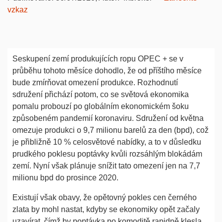
vzkaz
Seskupení zemí produkujících ropu OPEC + se v
průběhu tohoto měsíce dohodlo, že od příštího měsíce
bude zmírňovat omezení produkce. Rozhodnutí
sdružení přichází potom, co se světová ekonomika
pomalu probouzí po globálním ekonomickém šoku
způsobeném pandemií koronaviru. Sdružení od května
omezuje produkci o 9,7 milionu barelů za den (bpd), což
je přibližně 10 % celosvětové nabídky, a to v důsledku
prudkého poklesu poptávky kvůli rozsáhlým blokádám
zemí. Nyní však plánuje snížit tato omezení jen na 7,7
milionu bpd do prosince 2020.
Existují však obavy, že opětovný pokles cen černého
zlata by mohl nastat, kdyby se ekonomiky opět začaly
uzavírat, čímž by poptávka po komoditě rapidně klesla.