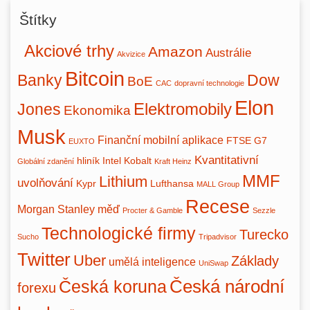
Štítky
Akciové trhy
Amazon
Austrálie
Akvizice
Bitcoin
Banky
Dow
BoE
CAC
dopravní technologie
Elon
Jones
Elektromobily
Ekonomika
Musk
Finanční mobilní aplikace
FTSE
G7
EUXTO
Kvantitativní
hliník
Intel
Kobalt
Globální zdanění
Kraft Heinz
MMF
Lithium
uvolňování
Kypr
Lufthansa
MALL Group
Recese
Morgan Stanley
měď
Procter & Gamble
Sezzle
Technologické firmy
Turecko
Sucho
Tripadvisor
Twitter
Uber
Základy
umělá inteligence
UniSwap
Česká národní
Česká koruna
forexu