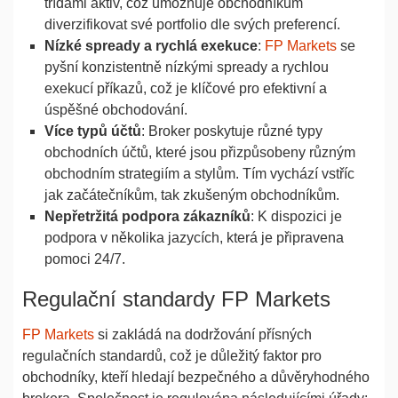
třídami aktiv, což umožňuje obchodníkům
diverzifikovat své portfolio dle svých preferencí.
Nízké spready a rychlá exekuce
:
FP Markets
se
pyšní konzistentně nízkými spready a rychlou
exekucí příkazů, což je klíčové pro efektivní a
úspěšné obchodování.
Více typů účtů
: Broker poskytuje různé typy
obchodních účtů, které jsou přizpůsobeny různým
obchodním strategiím a stylům. Tím vychází vstříc
jak začátečníkům, tak zkušeným obchodníkům.
Nepřetržitá podpora zákazníků
: K dispozici je
podpora v několika jazycích, která je připravena
pomoci 24/7.
Regulační standardy FP Markets
FP Markets
si zakládá na dodržování přísných
regulačních standardů, což je důležitý faktor pro
obchodníky, kteří hledají bezpečného a důvěryhodného