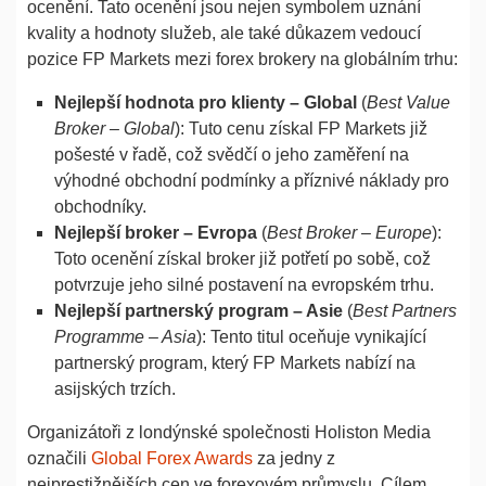
ocenění. Tato ocenění jsou nejen symbolem uznání
kvality a hodnoty služeb, ale také důkazem vedoucí
pozice FP Markets mezi forex brokery na globálním trhu:
Nejlepší hodnota pro klienty – Global
(
Best Value
Broker – Global
): Tuto cenu získal FP Markets již
pošesté v řadě, což svědčí o jeho zaměření na
výhodné obchodní podmínky a příznivé náklady pro
obchodníky.
Nejlepší broker – Evropa
(
Best Broker – Europe
):
Toto ocenění získal broker již potřetí po sobě, což
potvrzuje jeho silné postavení na evropském trhu.
Nejlepší partnerský program – Asie
(
Best Partners
Programme – Asia
): Tento titul oceňuje vynikající
partnerský program, který FP Markets nabízí na
asijských trzích.
Organizátoři z londýnské společnosti Holiston Media
označili
Global Forex Awards
za jedny z
nejprestižnějších cen ve forexovém průmyslu. Cílem