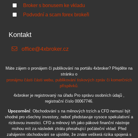
Broker s bonusem ke vkladu
Podvodní a scam forex brokeři
Kontakt
office@4xbroker.cz
Máte zájem o pronájem či publikování na portálu 4xbroker? Přejděte na
stránku o
pronájmu části části webu, publikování tiskových zpráv či komerčních
příspěvků.
4xbroker je registrovaný na úřadu Pro správu osobních údajů ,
registrační číslo 00067746.
Upozornění
: Obchodování s na měnových trzích a CFD nemusí být
vhodné pro všechny investory, neboť představuje vysoce spekulativní a
rizikovou investici. CFD a měnový trh jako pákové finanční nástroje
mohou mít za následek ztrátu přesahující počáteční vklad. Před
zahájením obchodování se ujistěte, že znáte veškerá rizika spojená s