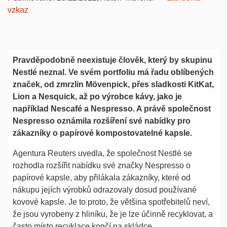
vzkaz
Pravděpodobně neexistuje člověk, který by skupinu
Nestlé neznal. Ve svém portfoliu má řadu oblíbených
značek, od zmrzlin Mövenpick, přes sladkosti KitKat,
Lion a Nesquick, až po výrobce kávy, jako je
například Nescafé a Nespresso. A právě společnost
Nespresso oznámila rozšíření své nabídky pro
zákazníky o papírové kompostovatelné kapsle.
Agentura Reuters uvedla, že společnost Nestlé se
rozhodla rozšířit nabídku své značky Nespresso o
papírové kapsle, aby přilákala zákazníky, které od
nákupu jejích výrobků odrazovaly dosud používané
kovové kapsle. Je to proto, že většina spotřebitelů neví,
že jsou vyrobeny z hliníku, že je lze účinně recyklovat, a
často místo recyklace končí na skládce.