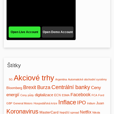
Štítky
Akciové trhy
5G
Argentina
Automatické obchodní systémy
Centrální banky
Brexit
Burza
Ceny
Bloomberg
Facebook
energií
digitalizace
ECN
Ceny půdy
ESMA
FCA
Ford
Inflace
IPO
Juan
GBP
General Motors
Hospodářská krize
Iridium
Koronavirus
Netflix
MasterCard
Nejnižší spread
Nikola