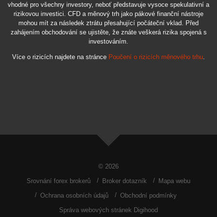
vhodné pro všechny investory, neboť představuje vysoce spekulativní a
rizikovou investici. CFD a měnový trh jako pákové finanční nástroje
mohou mít za následek ztrátu přesahující počáteční vklad. Před
zahájením obchodování se ujistěte, že znáte veškerá rizika spojená s
investováním.
Více o rizicích najdete na stránce
Poučení o rizicích měnového trhu
.
© 2026
Srovnání forex brokerů
Broker dotazník
Mapa webu
Ochrana osobních údajů
Obchodní podmínky
Správa webových stránek Digihood