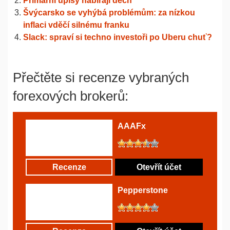
Primární úpisy nabírají dech
Švýcarsko se vyhýbá problémům: za nízkou
inflaci vděčí silnému franku
Slack: spraví si techno investoři po Uberu chuť?
Přečtěte si recenze vybraných
forexových brokerů:
AAAFx
Recenze
Otevřít účet
Pepperstone