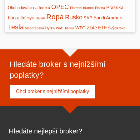
OPEC
Pražská
Obchodování na forexu
Platební bilance
Platina
Ropa
Rusko
burza
Saudi Aramco
SAP
Průmysl
Rivian
Tesla
Zlaté ETF
WTO
Švýcarsko
Visegrádská čtyřka
Walt Disney
Hledáte broker s nejnižšími
poplatky?
Chci broker s nejnižšími poplatky
Hledáte nejlepší broker?