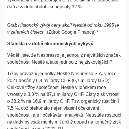
daří a za toto období si připsaly 32 %.
Graf:
Historický vývoj ceny akcií Nestlé od roku 1995 je
v zelených číslech.
(Zdroj: Google Finance) *
Stabilita i v době ekonomických výkyvů
Věděli jste, že Nespresso je jednou z největších značek
společnosti Nestlé a také jednou z nejziskovějších?
Tržby provozní jednotky Nestlé Nespresso S.A. v roce
2021 dosáhly 6,4 miliardy CHF (6,7 miliardy USD).
Celkové tržby společnosti Nestlé v loňském roce
vzrostly o 3,3 % na 87,1 miliardy CHF. Čistý zisk vzrostl
o 38,2 % na 16,9 miliardy CHF. Tzv. organický růst činil
7,5 %, což překonalo nejen vlastní očekávání
společnosti, ale i očekávání analytiků. Neustále rostoucí
náklady by však mohly mít určitý dopad na konečný zisk
společnosti v roce 2022. [1]