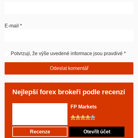
E-mail
*
Potvrzuji, že výše uvedené informace jsou pravdivé
*
Nejlepší forex brokeři podle recenzí
FP Markets
Recenze
Otevřít účet