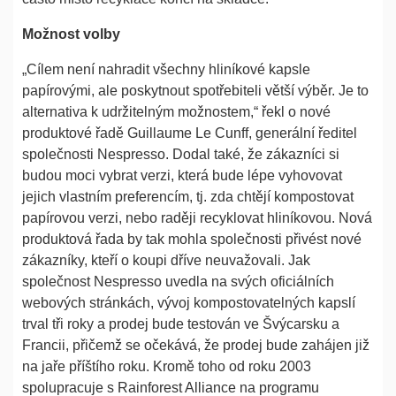
Možnost volby
„Cílem není nahradit všechny hliníkové kapsle
papírovými, ale poskytnout spotřebiteli větší výběr. Je to
alternativa k udržitelným možnostem,“ řekl o nové
produktové řadě Guillaume Le Cunff, generální ředitel
společnosti Nespresso. Dodal také, že zákazníci si
budou moci vybrat verzi, která bude lépe vyhovovat
jejich vlastním preferencím, tj. zda chtějí kompostovat
papírovou verzi, nebo raději recyklovat hliníkovou. Nová
produktová řada by tak mohla společnosti přivést nové
zákazníky, kteří o koupi dříve neuvažovali. Jak
společnost Nespresso uvedla na svých oficiálních
webových stránkách, vývoj kompostovatelných kapslí
trval tři roky a prodej bude testován ve Švýcarsku a
Francii, přičemž se očekává, že prodej bude zahájen již
na jaře příštího roku. Kromě toho od roku 2003
spolupracuje s Rainforest Alliance na programu